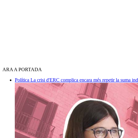
ARA A PORTADA
Política
La crisi d'ERC complica encara més repetir la suma in