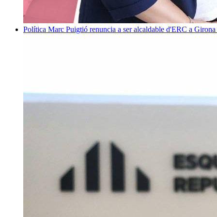
Política
Marc Puigtió renuncia a ser alcaldable d'ERC a Girona 