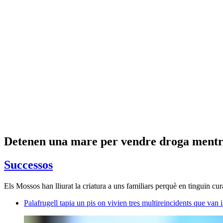
Detenen una mare per vendre droga mentre
Successos
Els Mossos han lliurat la criatura a uns familiars perquè en tinguin cur
Palafrugell tapia un pis on vivien tres multireincidents que van 