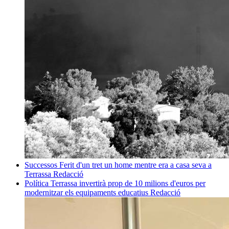
Successos
Ferit d'un tret un home mentre era a casa seva a
Terrassa
Redacció
Política
Terrassa invertirà prop de 10 milions d'euros per
modernitzar els equipaments educatius
Redacció