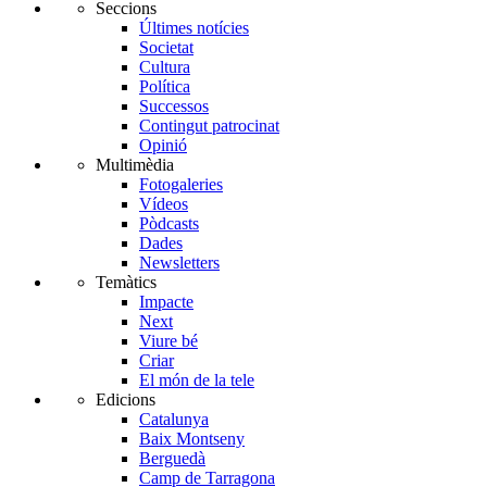
Seccions
Últimes notícies
Societat
Cultura
Política
Successos
Contingut patrocinat
Opinió
Multimèdia
Fotogaleries
Vídeos
Pòdcasts
Dades
Newsletters
Temàtics
Impacte
Next
Viure bé
Criar
El món de la tele
Edicions
Catalunya
Baix Montseny
Berguedà
Camp de Tarragona