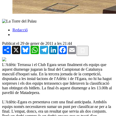
Redacció
Publicat el 29 de gener de 2011 a les 21:44
Share
X
Bluesky
WhatsApp
Telegram
LinkedIn
Facebook
Email
L'Atlètic Terrassa i el Club Egara seran finalment els equips que
aquest diumenge jugaran la final del Campionat de Catalunya
masculí d'hoquei sala. En la tercera jornada de la competició,
disputada a les instal·lacions de l'Atlètic i de l'Egara, no hi ha hagut
sorpreses i els dos equips terrassencs que lideraven la classificació
han obtingut els bitllets. La final és aquest diumenge a les 13.00h al
pavelló de Matadepera.
L'Atlètic-Egara es presentava com una final anticipada. Ambdós
equips només necessitaven sumar un punt per classificar-se per a la
final. L'empat, doncs, era un resultat que servia als dos conjunts.
Però un derbi sempre és un derbi; encara que es tracti d'un