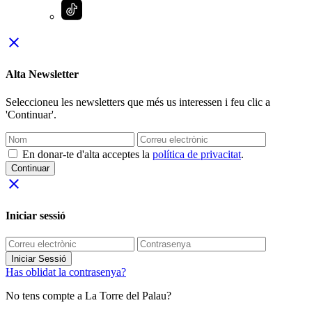
close
Alta Newsletter
Seleccioneu les newsletters que més us interessen i feu clic a
'Continuar'.
En donar-te d'alta acceptes la
política de privacitat
.
Continuar
close
Iniciar sessió
Iniciar Sessió
Has oblidat la contrasenya?
No tens compte a La Torre del Palau?