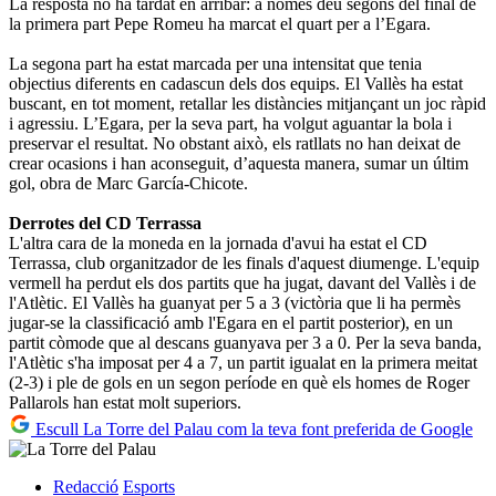
La resposta no ha tardat en arribar: a només deu segons del final de
la primera part Pepe Romeu ha marcat el quart per a l’Egara.
La segona part ha estat marcada per una intensitat que tenia
objectius diferents en cadascun dels dos equips. El Vallès ha estat
buscant, en tot moment, retallar les distàncies mitjançant un joc ràpid
i agressiu. L’Egara, per la seva part, ha volgut aguantar la bola i
preservar el resultat. No obstant això, els ratllats no han deixat de
crear ocasions i han aconseguit, d’aquesta manera, sumar un últim
gol, obra de Marc García-Chicote.
Derrotes del CD Terrassa
L'altra cara de la moneda en la jornada d'avui ha estat el CD
Terrassa, club organitzador de les finals d'aquest diumenge. L'equip
vermell ha perdut els dos partits que ha jugat, davant del Vallès i de
l'Atlètic. El Vallès ha guanyat per 5 a 3 (victòria que li ha permès
jugar-se la classificació amb l'Egara en el partit posterior), en un
partit còmode que al descans guanyava per 3 a 0. Per la seva banda,
l'Atlètic s'ha imposat per 4 a 7, un partit igualat en la primera meitat
(2-3) i ple de gols en un segon període en què els homes de Roger
Pallarols han estat molt superiors.
Escull La Torre del Palau com la teva font preferida de Google
Redacció
Esports