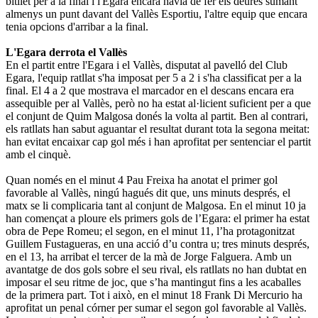
bitllet per a la final i l'Egara encara havia de fer els deures sumant
almenys un punt davant del Vallès Esportiu, l'altre equip que encara
tenia opcions d'arribar a la final.
L'Egara derrota el Vallès
En el partit entre l'Egara i el Vallès, disputat al pavelló del Club
Egara, l'equip ratllat s'ha imposat per 5 a 2 i s'ha classificat per a la
final. El 4 a 2 que mostrava el marcador en el descans encara era
assequible per al Vallès, però no ha estat al·licient suficient per a que
el conjunt de Quim Malgosa donés la volta al partit. Ben al contrari,
els ratllats han sabut aguantar el resultat durant tota la segona meitat:
han evitat encaixar cap gol més i han aprofitat per sentenciar el partit
amb el cinquè.
Quan només en el minut 4 Pau Freixa ha anotat el primer gol
favorable al Vallès, ningú hagués dit que, uns minuts després, el
matx se li complicaria tant al conjunt de Malgosa. En el minut 10 ja
han començat a ploure els primers gols de l’Egara: el primer ha estat
obra de Pepe Romeu; el segon, en el minut 11, l’ha protagonitzat
Guillem Fustagueras, en una acció d’u contra u; tres minuts després,
en el 13, ha arribat el tercer de la mà de Jorge Falguera. Amb un
avantatge de dos gols sobre el seu rival, els ratllats no han dubtat en
imposar el seu ritme de joc, que s’ha mantingut fins a les acaballes
de la primera part. Tot i això, en el minut 18 Frank Di Mercurio ha
aprofitat un penal córner per sumar el segon gol favorable al Vallès.