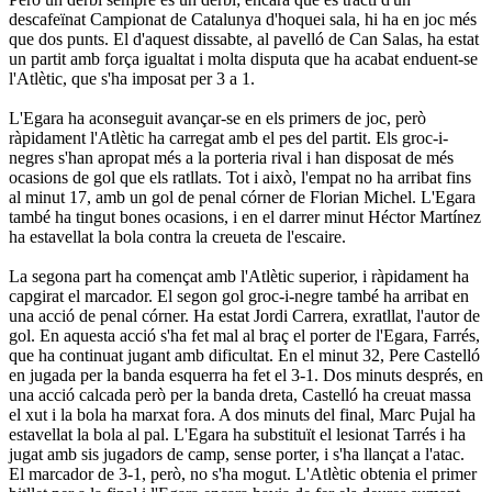
descafeïnat Campionat de Catalunya d'hoquei sala, hi ha en joc més
que dos punts. El d'aquest dissabte, al pavelló de Can Salas, ha estat
un partit amb força igualtat i molta disputa que ha acabat enduent-se
l'Atlètic, que s'ha imposat per 3 a 1.
L'Egara ha aconseguit avançar-se en els primers de joc, però
ràpidament l'Atlètic ha carregat amb el pes del partit. Els groc-i-
negres s'han apropat més a la porteria rival i han disposat de més
ocasions de gol que els ratllats. Tot i això, l'empat no ha arribat fins
al minut 17, amb un gol de penal córner de Florian Michel. L'Egara
també ha tingut bones ocasions, i en el darrer minut Héctor Martínez
ha estavellat la bola contra la creueta de l'escaire.
La segona part ha començat amb l'Atlètic superior, i ràpidament ha
capgirat el marcador. El segon gol groc-i-negre també ha arribat en
una acció de penal córner. Ha estat Jordi Carrera, exratllat, l'autor de
gol. En aquesta acció s'ha fet mal al braç el porter de l'Egara, Farrés,
que ha continuat jugant amb dificultat. En el minut 32, Pere Castelló
en jugada per la banda esquerra ha fet el 3-1. Dos minuts després, en
una acció calcada però per la banda dreta, Castelló ha creuat massa
el xut i la bola ha marxat fora. A dos minuts del final, Marc Pujal ha
estavellat la bola al pal. L'Egara ha substituït el lesionat Tarrés i ha
jugat amb sis jugadors de camp, sense porter, i s'ha llançat a l'atac.
El marcador de 3-1, però, no s'ha mogut. L'Atlètic obtenia el primer