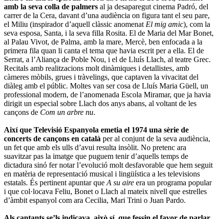
amb la seva colla de palmers
al ja desaparegut cinema Padró, del
carrer de la Cera, davant d’una audiència on figura tant el seu pare,
el Miliu (inspirador d’aquell clàssic anomenat
El mig amic
), com la
seva esposa, Santa, i la seva filla Rosita. El de Maria del Mar Bonet,
al Palau Vivot, de Palma, amb la mare, Mercè, ben enfocada a la
primera fila quan li canta el tema que havia escrit per a ella. El de
Serrat, a l’Aliança de Poble Nou, i el de Lluís Llach, al teatre Grec.
Recitals amb realitzacions molt dinàmiques i detallistes, amb
càmeres mòbils, grues i tràvelings, que captaven la vivacitat del
diàleg amb el públic. Moltes van ser cosa de Lluís Maria Güell, un
professional modern, de l’anomenada Escola Miramar, que ja havia
dirigit un especial sobre Llach dos anys abans, al voltant de les
cançons de
Com un arbre nu
.
Així que Televisió Espanyola emetia el 1974 una sèrie de
concerts de cançons en català
per al conjunt de la seva audiència,
un fet que amb els ulls d’avui resulta insòlit. No pretenc ara
suavitzar pas la imatge que puguem tenir d’aquells temps de
dictadura sinó fer notar l’evolució molt desfavorable que hem seguit
en matèria de representació musical i lingüística a les televisions
estatals. És pertinent apuntar que
A su aire
era un programa popular
i que col·locava Feliu, Bonet o Llach al mateix nivell que estrelles
d’àmbit espanyol com ara Cecilia, Mari Trini o Juan Pardo.
Als cantants se’ls indicava, això sí, que fessin el favor de parlar