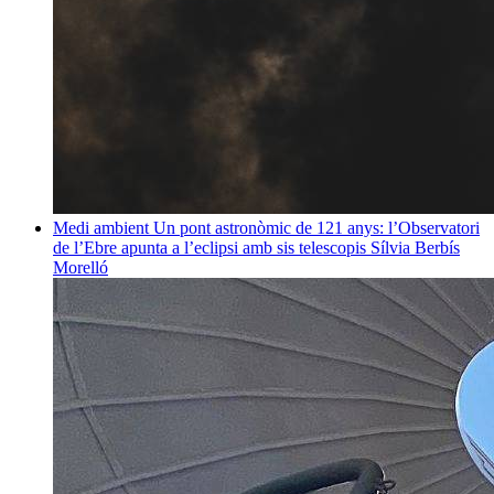
Medi ambient
Un pont astronòmic de 121 anys: l’Observatori
de l’Ebre apunta a l’eclipsi amb sis telescopis
Sílvia Berbís
Morelló