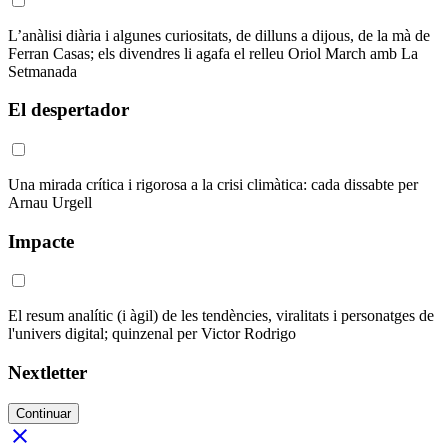
L’anàlisi diària i algunes curiositats, de dilluns a dijous, de la mà de
Ferran Casas; els divendres li agafa el relleu Oriol March amb La
Setmanada
El despertador
Una mirada crítica i rigorosa a la crisi climàtica: cada dissabte per
Arnau Urgell
Impacte
El resum analític (i àgil) de les tendències, viralitats i personatges de
l'univers digital; quinzenal per Victor Rodrigo
Nextletter
Continuar
close