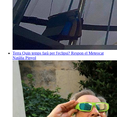
Terra
Quin temps farà per l'eclipsi? Respon el Meteocat
Natàlia Pinyol