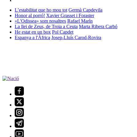
L’estabilitat que ho mou tot
Germà Capdevila
Honor al porró!
Xavier Grasset i Foraster
«L'Odissea» som nosaltres
Rafael Marín
La llei de Zeus, de Troia a Ceuta
Marta Ribera Carbó
He estat en un box
Pol Capdet
Espanya a l'Àfrica
Josep-Lluís Carod-Rovira