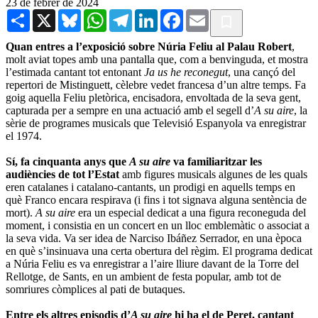
23 de febrer de 2024
Share
X
Bluesky
WhatsApp
Telegram
LinkedIn
Facebook
Email
Quan entres a l’exposició sobre Núria Feliu al Palau Robert
,
molt aviat topes amb una pantalla que, com a benvinguda, et mostra
l’estimada cantant tot entonant
Ja us he reconegut
, una cançó del
repertori de Mistinguett, cèlebre vedet francesa d’un altre temps. Fa
goig aquella Feliu pletòrica, encisadora, envoltada de la seva gent,
capturada per a sempre en una actuació amb el segell d’
A su aire
, la
sèrie de programes musicals que Televisió Espanyola va enregistrar
el 1974.
Sí, fa cinquanta anys que
A su aire
va familiaritzar les
audiències de tot l’Estat
amb figures musicals algunes de les quals
eren catalanes i catalano-cantants, un prodigi en aquells temps en
què Franco encara respirava (i fins i tot signava alguna sentència de
mort).
A su aire
era un especial dedicat a una figura reconeguda del
moment, i consistia en un concert en un lloc emblemàtic o associat a
la seva vida. Va ser idea de Narciso Ibáñez Serrador, en una època
en què s’insinuava una certa obertura del règim. El programa dedicat
a Núria Feliu es va enregistrar a l’aire lliure davant de la Torre del
Rellotge, de Sants, en un ambient de festa popular, amb tot de
somriures còmplices al pati de butaques.
Entre els altres episodis d’
A su aire
hi ha el de Peret, cantant