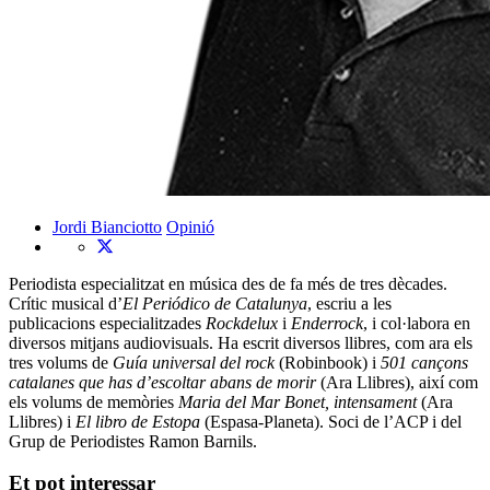
Jordi Bianciotto
Opinió
Periodista especialitzat en música des de fa més de tres dècades.
Crític musical d’
El Periódico
de Catalunya
, escriu a les
publicacions especialitzades
Rockdelux
i
Enderrock
, i col·labora en
diversos mitjans audiovisuals. Ha escrit diversos llibres, com ara els
tres volums de
Guía universal del rock
(Robinbook) i
501 cançons
catalanes que has d’escoltar abans de morir
(Ara Llibres), així com
els volums de memòries
Maria del Mar Bonet, intensament
(Ara
Llibres) i
El libro de Estopa
(Espasa-Planeta). Soci de l’ACP i del
Grup de Periodistes Ramon Barnils.
Et pot interessar