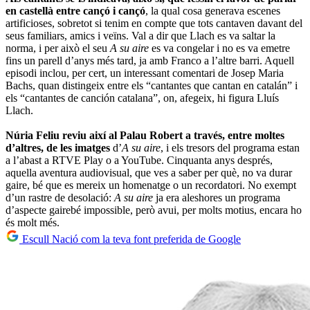
en castellà entre cançó i cançó
, la qual cosa generava escenes
artificioses, sobretot si tenim en compte que tots cantaven davant del
seus familiars, amics i veïns. Val a dir que Llach es va saltar la
norma, i per això el seu
A su aire
es va congelar i no es va emetre
fins un parell d’anys més tard, ja amb Franco a l’altre barri. Aquell
episodi inclou, per cert, un interessant comentari de Josep Maria
Bachs, quan distingeix entre els “cantantes que cantan en catalán” i
els “cantantes de canción catalana”, on, afegeix, hi figura Lluís
Llach.
Núria Feliu reviu així al Palau Robert a través, entre moltes
d’altres, de les imatges
d’
A su aire
, i els tresors del programa estan
a l’abast a RTVE Play o a YouTube. Cinquanta anys després,
aquella aventura audiovisual, que ves a saber per què, no va durar
gaire, bé que es mereix un homenatge o un recordatori. No exempt
d’un rastre de desolació:
A su aire
ja era aleshores un programa
d’aspecte gairebé impossible, però avui, per molts motius, encara ho
és molt més.
Escull Nació com la teva font preferida de Google