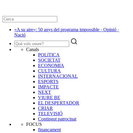
«A su aire»: 50 anys del programa impossible · Opinió ·
Nació
Canals
POLíTICA
SOCIETAT
ECONOMIA
CULTURA
INTERNACIONAL
ESPORTS
IMPACTE
NEXT
VIURE BE
EL DESPERTADOR
CRIAR
TELEVISIÓ
Contingut patrocinat
FOCUS
finançament