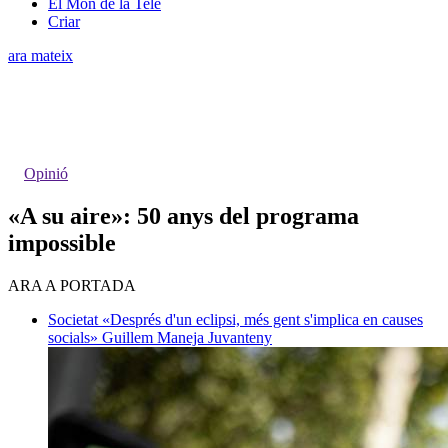
El Món de la Tele
Criar
ara mateix
Opinió
«A su aire»: 50 anys del programa
impossible
ARA A PORTADA
Societat
«Després d'un eclipsi, més gent s'implica en causes
socials»
Guillem Maneja Juvanteny