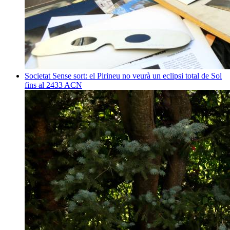
Societat
Sense sort: el Pirineu no veurà un eclipsi total de Sol
fins al 2433
ACN