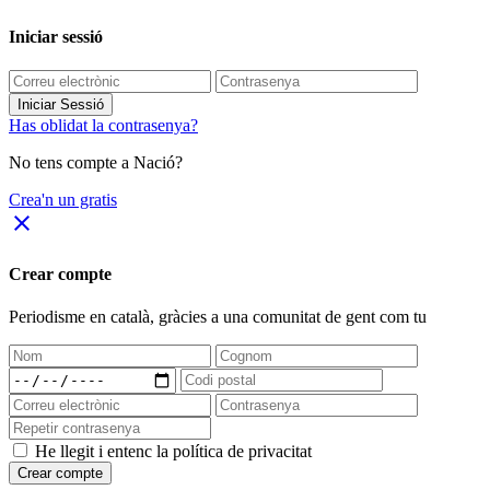
Iniciar sessió
Iniciar Sessió
Has oblidat la contrasenya?
No tens compte a Nació?
Crea'n un gratis
close
Crear compte
Periodisme
en català
, gràcies a una comunitat de gent com tu
He llegit i entenc la política de privacitat
Crear compte