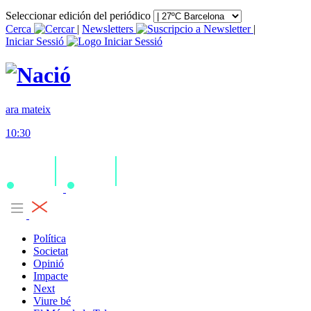
Seleccionar edición del periódico
Cerca
|
Newsletters
|
Iniciar Sessió
ara mateix
10:30
Política
Societat
Opinió
Impacte
Next
Viure bé