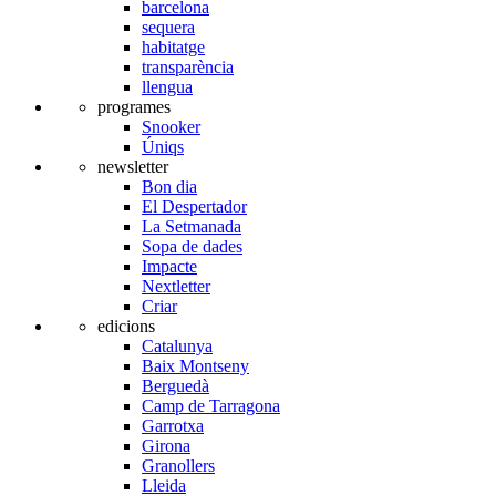
barcelona
sequera
habitatge
transparència
llengua
programes
Snooker
Úniqs
newsletter
Bon dia
El Despertador
La Setmanada
Sopa de dades
Impacte
Nextletter
Criar
edicions
Catalunya
Baix Montseny
Berguedà
Camp de Tarragona
Garrotxa
Girona
Granollers
Lleida