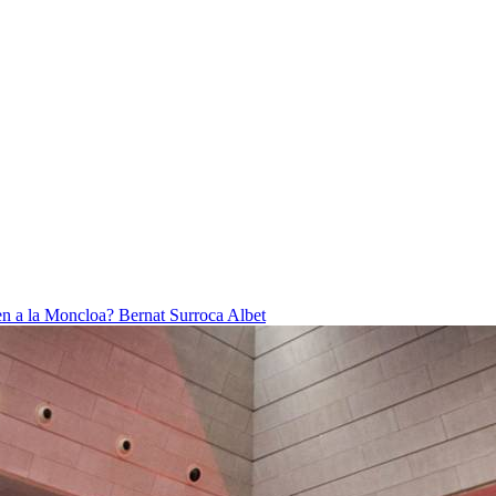
ben a la Moncloa?
Bernat Surroca Albet