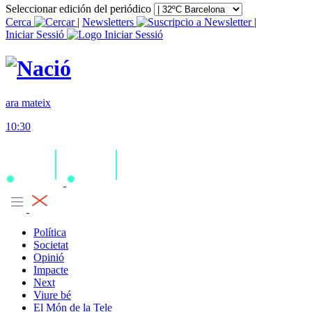
Seleccionar edición del periódico
Cerca
|
Newsletters
|
Iniciar Sessió
ara mateix
10:30
Política
Societat
Opinió
Impacte
Next
Viure bé
El Món de la Tele