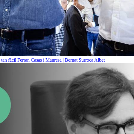
 tan fàcil
Ferran Casas i Manresa | Bernat Surroca Albet