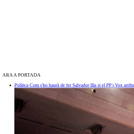
ARA A PORTADA
Política
Com s'ho haurà de fer Salvador Illa si el PP i Vox arri