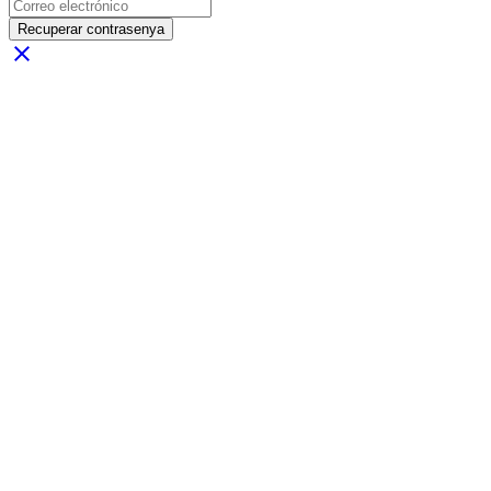
Recuperar contrasenya
close