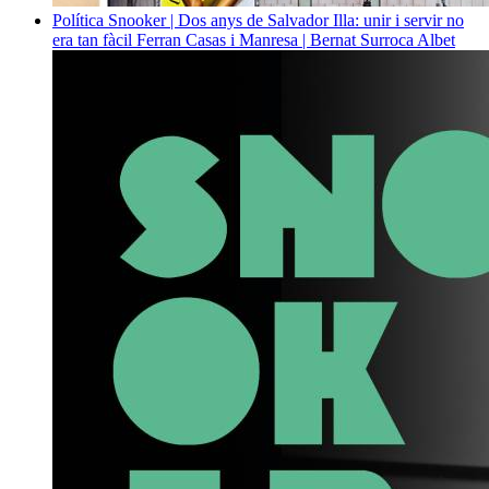
Política
Snooker | Dos anys de Salvador Illa: unir i servir no
era tan fàcil
Ferran Casas i Manresa | Bernat Surroca Albet