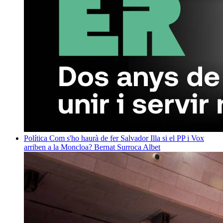
Política
Com s'ho haurà de fer Salvador Illa si el PP i Vox
arriben a la Moncloa?
Bernat Surroca Albet