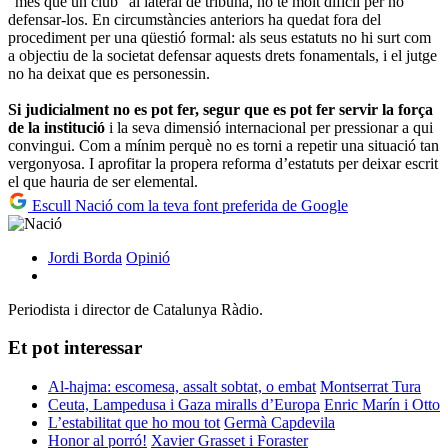
"més que un club" al lateral de tribuna, ho té molt difícil per no
defensar-los. En circumstàncies anteriors ha quedat fora del
procediment per una qüestió formal: als seus estatuts no hi surt com
a objectiu de la societat defensar aquests drets fonamentals, i el jutge
no ha deixat que es personessin.
Si judicialment no es pot fer, segur que es pot fer servir la força
de la institució
i la seva dimensió internacional per pressionar a qui
convingui. Com a mínim perquè no es torni a repetir una situació tan
vergonyosa. I aprofitar la propera reforma d’estatuts per deixar escrit
el que hauria de ser elemental.
Escull Nació com la teva font preferida de Google
Jordi Borda
Opinió
Periodista i director de Catalunya Ràdio.
Et pot interessar
Al-hajma: escomesa, assalt sobtat, o embat
Montserrat Tura
Ceuta, Lampedusa i Gaza miralls d’Europa
Enric Marín i Otto
L’estabilitat que ho mou tot
Germà Capdevila
Honor al porró!
Xavier Grasset i Foraster