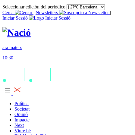
Seleccionar edición del periódico
Cerca
|
Newsletters
|
Iniciar Sessió
ara mateix
10:30
Política
Societat
Opinió
Impacte
Next
Viure bé