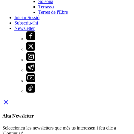
Solsona
Terrassa
Terres de l'Ebre
Iniciar Sessió
Subscriu-t'hi
Newsletter
close
Alta Newsletter
Seleccioneu les newsletters que més us interessen i feu clic a
'Continuar'.