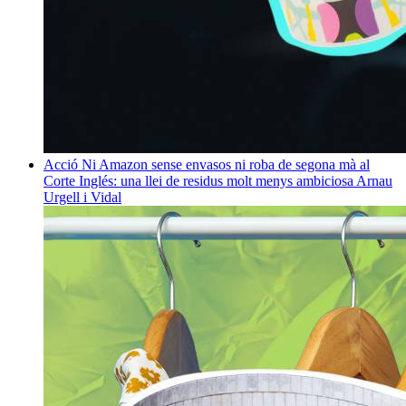
Acció
Ni Amazon sense envasos ni roba de segona mà al
Corte Inglés: una llei de residus molt menys ambiciosa
Arnau
Urgell i Vidal