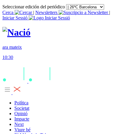
Seleccionar edición del periódico
Cerca
|
Newsletters
|
Iniciar Sessió
ara mateix
10:30
Política
Societat
Opinió
Impacte
Next
Viure bé