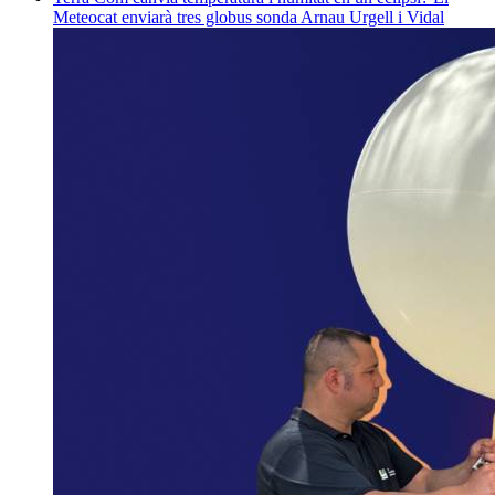
Meteocat enviarà tres globus sonda
Arnau Urgell i Vidal