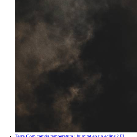
Terra
Com canvia temperatura i humitat en un eclipsi? El