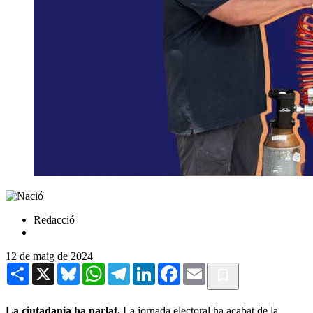
Redacció
12 de maig de 2024
Share
X
Bluesky
WhatsApp
Telegram
LinkedIn
Facebook
Email
La ciutadania ha parlat.
La jornada electoral ha acabat de la