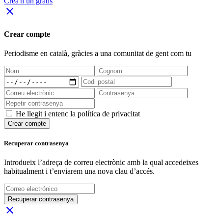
Crea'n un gratis
close
Crear compte
Periodisme
en català
, gràcies a una comunitat de gent com tu
He llegit i entenc la política de privacitat
Crear compte
Recuperar contrasenya
Introdueix l’adreça de correu electrònic amb la qual accedeixes
habitualment i t’enviarem una nova clau d’accés.
Recuperar contrasenya
close