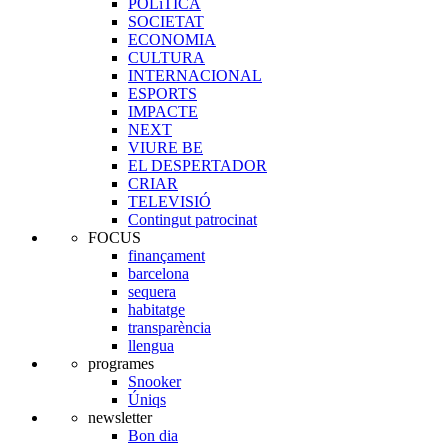
POLíTICA
SOCIETAT
ECONOMIA
CULTURA
INTERNACIONAL
ESPORTS
IMPACTE
NEXT
VIURE BE
EL DESPERTADOR
CRIAR
TELEVISIÓ
Contingut patrocinat
FOCUS
finançament
barcelona
sequera
habitatge
transparència
llengua
programes
Snooker
Úniqs
newsletter
Bon dia