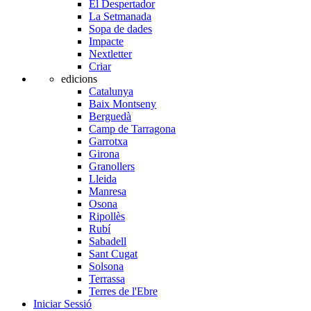
El Despertador
La Setmanada
Sopa de dades
Impacte
Nextletter
Criar
edicions
Catalunya
Baix Montseny
Berguedà
Camp de Tarragona
Garrotxa
Girona
Granollers
Lleida
Manresa
Osona
Ripollès
Rubí
Sabadell
Sant Cugat
Solsona
Terrassa
Terres de l'Ebre
Iniciar Sessió