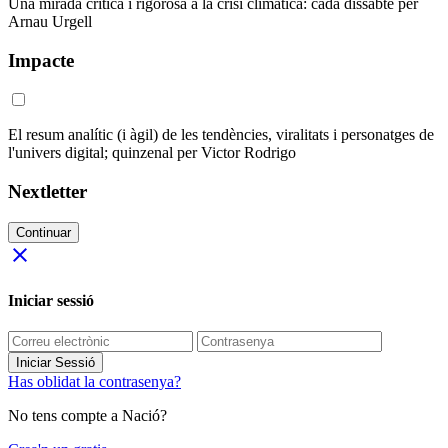
Una mirada crítica i rigorosa a la crisi climàtica: cada dissabte per
Arnau Urgell
Impacte
El resum analític (i àgil) de les tendències, viralitats i personatges de
l'univers digital; quinzenal per Victor Rodrigo
Nextletter
Continuar
close
Iniciar sessió
Iniciar Sessió
Has oblidat la contrasenya?
No tens compte a Nació?