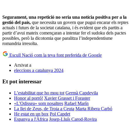
Segurament, una repetició no seria una notícia positiva per a la
gestió del país,
que necessita un govern que pugui encarar els reptes
actuals i futurs de la societat catalana, i és evident que els partits a
partir d’avui mateix començaran a intentar fer el sudoku dels pactes
possibles, però la dicotomia que paralitza l’independentisme
romandria irresolta.
Escull Nació com la teva font preferida de Google
Arxivat a
eleccions a catalunya 2024
Et pot interessar
L’estabilitat que ho mou tot
Germà Capdevila
Honor al porró!
Xavier Grasset i Foraster
«L'Odissea» som nosaltres
Rafael Marín
La llei de Zeus, de Troia a Ceuta
Marta Ribera Carbó
He estat en un box
Pol Capdet
Espanya a l'Àfrica
Josep-Lluís Carod-Rovira