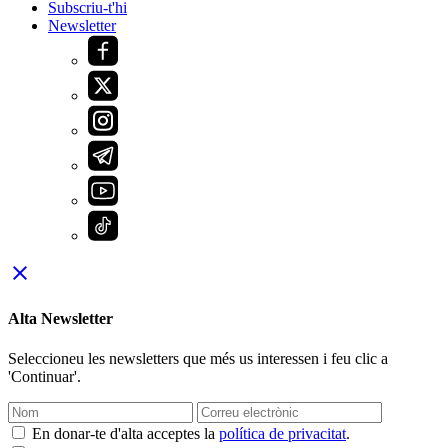
Subscriu-t'hi
Newsletter
close
Alta Newsletter
Seleccioneu les newsletters que més us interessen i feu clic a
'Continuar'.
En donar-te d'alta acceptes la
política de privacitat
.