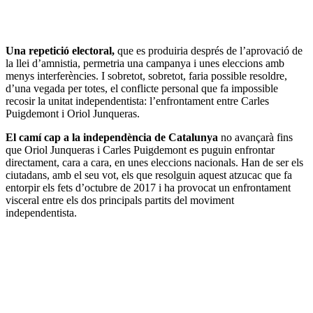
Una repetició electoral,
que es produiria després de l’aprovació de
la llei d’amnistia, permetria una campanya i unes eleccions amb
menys interferències. I sobretot, sobretot, faria possible resoldre,
d’una vegada per totes, el conflicte personal que fa impossible
recosir la unitat independentista: l’enfrontament entre Carles
Puigdemont i Oriol Junqueras.
El camí cap a la independència de Catalunya
no avançarà fins
que Oriol Junqueras i Carles Puigdemont es puguin enfrontar
directament, cara a cara, en unes eleccions nacionals. Han de ser els
ciutadans, amb el seu vot, els que resolguin aquest atzucac que fa
entorpir els fets d’octubre de 2017 i ha provocat un enfrontament
visceral entre els dos principals partits del moviment
independentista.