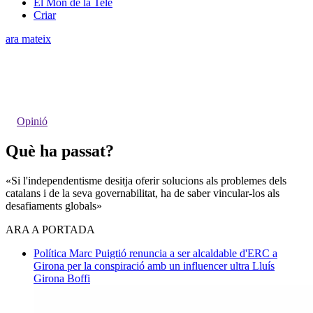
El Món de la Tele
Criar
ara mateix
Opinió
Què ha passat?
«Si l'independentisme desitja oferir solucions als problemes dels
catalans i de la seva governabilitat, ha de saber vincular-los als
desafiaments globals»
ARA A PORTADA
Política
Marc Puigtió renuncia a ser alcaldable d'ERC a
Girona per la conspiració amb un influencer ultra
Lluís
Girona Boffi