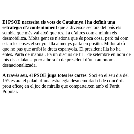
El PSOE necessita els vots de Catalunya i ha definit una
estratègia d’acontentament
que a diversos sectors del país els
sembla que més val això que res, i a d’altres com a mínim els
desmobilitza. Molta gent se n'adona que és poca cosa, però tal com
estan les coses el senyor Illa almenys parla en positiu. Millor això
que no pas que arribi la dreta espanyola. El president Illa ho ha
entès. Parla de manual. Fa un discurs de l’11 de setembre en nom de
tots els catalans, però alhora fa de president d’una autonomia
desnacionalitzada.
A través seu, el PSOE juga totes les cartes
. Soci en el seu dia del
155 és ara el paladí d’una estratègia desmemoriada i de concòrdia
prou eficaç en el joc de miralls que comparteixen amb el Partit
Popular.