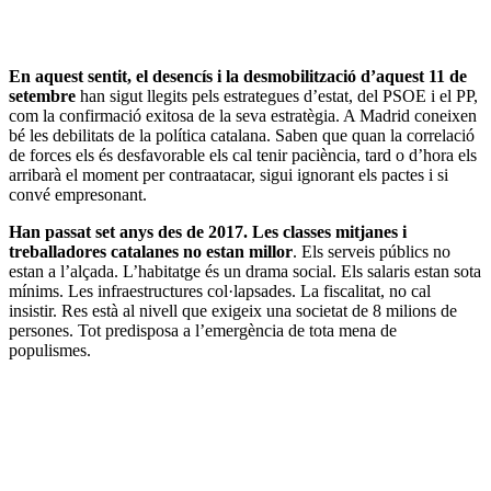
En aquest sentit, el desencís i la desmobilització d’aquest 11 de
setembre
han sigut llegits pels estrategues d’estat, del PSOE i el PP,
com la confirmació exitosa de la seva estratègia. A Madrid coneixen
bé les debilitats de la política catalana. Saben que quan la correlació
de forces els és desfavorable els cal tenir paciència, tard o d’hora els
arribarà el moment per contraatacar, sigui ignorant els pactes i si
convé empresonant.
Han passat set anys des de 2017. Les classes mitjanes i
treballadores catalanes no estan millor
. Els serveis públics no
estan a l’alçada. L’habitatge és un drama social. Els salaris estan sota
mínims. Les infraestructures col·lapsades. La fiscalitat, no cal
insistir. Res està al nivell que exigeix una societat de 8 milions de
persones. Tot predisposa a l’emergència de tota mena de
populismes.