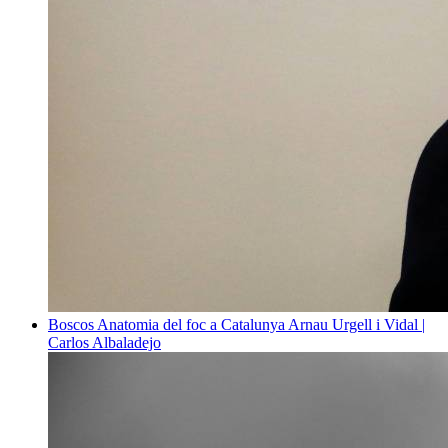
Boscos
Anatomia del foc a Catalunya
Arnau Urgell i Vidal |
Carlos Albaladejo