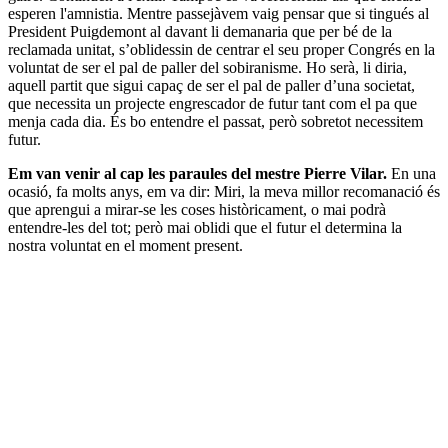
esperen l'amnistia. Mentre passejàvem vaig pensar que si tingués al
President Puigdemont al davant li demanaria que per bé de la
reclamada unitat, s’oblidessin de centrar el seu proper Congrés en la
voluntat de ser el pal de paller del sobiranisme. Ho serà, li diria,
aquell partit que sigui capaç de ser el pal de paller d’una societat,
que necessita un projecte engrescador de futur tant com el pa que
menja cada dia. És bo entendre el passat, però sobretot necessitem
futur.
Em van venir al cap les paraules del mestre Pierre Vilar.
En una
ocasió, fa molts anys, em va dir: Miri, la meva millor recomanació és
que aprengui a mirar-se les coses històricament, o mai podrà
entendre-les del tot; però mai oblidi que el futur el determina la
nostra voluntat en el moment present.