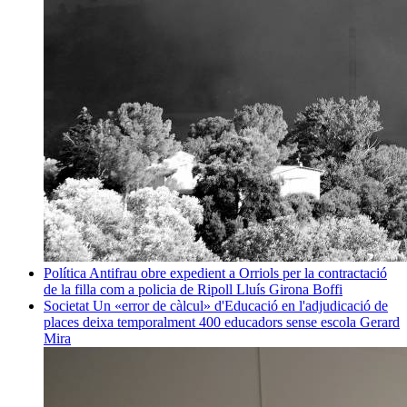
Política
Antifrau obre expedient a Orriols per la contractació
de la filla com a policia de Ripoll
Lluís Girona Boffi
Societat
Un «error de càlcul» d'Educació en l'adjudicació de
places deixa temporalment 400 educadors sense escola
Gerard
Mira