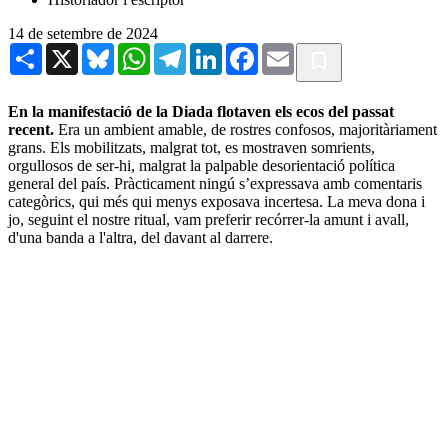
14 de setembre de 2024
Share
X
Bluesky
WhatsApp
Telegram
LinkedIn
Facebook
Email
En la manifestació de la Diada flotaven els ecos del passat
recent.
Era un ambient amable, de rostres confosos, majoritàriament
grans. Els mobilitzats, malgrat tot, es mostraven somrients,
orgullosos de ser-hi, malgrat la palpable desorientació política
general del país. Pràcticament ningú s’expressava amb comentaris
categòrics, qui més qui menys exposava incertesa. La meva dona i
jo, seguint el nostre ritual, vam preferir recórrer-la amunt i avall,
d'una banda a l'altra, del davant al darrere.