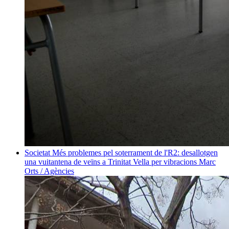
Societat
Més problemes pel soterrament de l'R2: desallotgen
una vuitantena de veïns a Trinitat Vella per vibracions
Marc
Orts / Agències