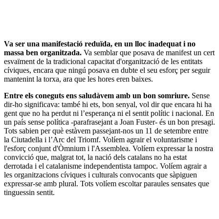
Va ser una manifestació reduïda, en un lloc inadequat i no
massa ben organitzada.
Va semblar que posava de manifest un cert
esvaïment de la tradicional capacitat d'organització de les entitats
cíviques, encara que ningú posava en dubte el seu esforç per seguir
mantenint la torxa, ara que les hores eren baixes.
Entre els coneguts ens saludàvem amb un bon somriure.
Sense
dir-ho significava: també hi ets, bon senyal, vol dir que encara hi ha
gent que no ha perdut ni l’esperança ni el sentit polític i nacional. En
un país sense política -parafrasejant a Joan Fuster- és un bon presagi.
Tots sabien per què estàvem passejant-nos un 11 de setembre entre
la Ciutadella i l’Arc del Triomf. Volíem agrair el voluntarisme i
l'esforç conjunt d'Òmnium i l'Assemblea. Volíem expressar la nostra
convicció que, malgrat tot, la nació dels catalans no ha estat
derrotada i el catalanisme independentista tampoc. Volíem agrair a
les organitzacions cíviques i culturals convocants que sàpiguen
expressar-se amb plural. Tots volíem escoltar paraules sensates que
tinguessin sentit.