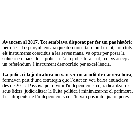
Avancem al 2017. Tot semblava disposat per fer un pas històri
c,
però l'estat espanyol, encara que desconcertat i molt irritat, amb tots
els instruments coercitius a les seves mans, va optar per posar la
solució en mans de la policia i l’alta judicatura. Tot, menys acceptar
un referèndum, l’instrument democràtic per excel·lència.
La policia i la judicatura no van ser un acudit de darrera hora
,
formaven part d’una estratègia que l’estat en veu baixa anunciava
des de 2015. Passava per dividir l'independentisme, radicalitzar els
seus líders, judicialitzar la lluita política i minimitzar-ne el perímetre.
I els dirigents de l’independentisme s’hi van posar de quatre potes.