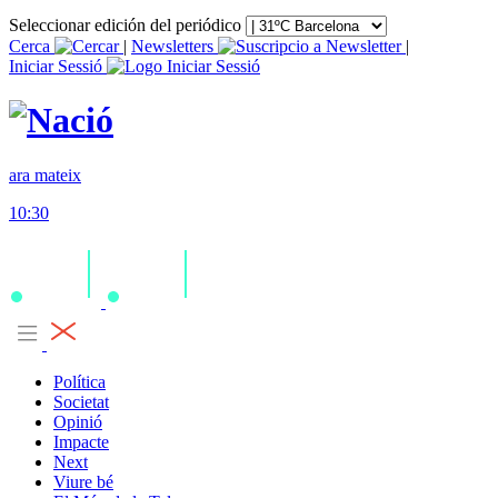
Seleccionar edición del periódico
Cerca
|
Newsletters
|
Iniciar Sessió
ara mateix
10:30
Política
Societat
Opinió
Impacte
Next
Viure bé