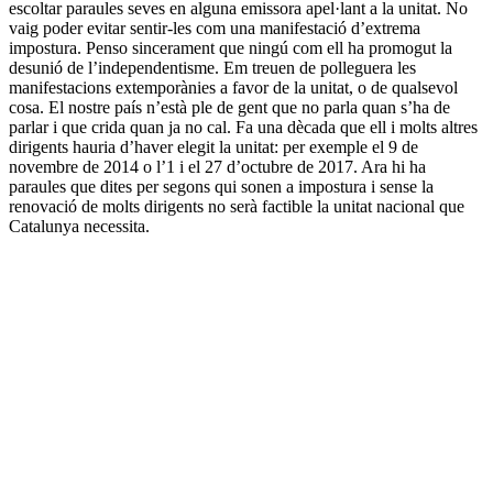
escoltar paraules seves en alguna emissora apel·lant a la unitat. No
vaig poder evitar sentir-les com una manifestació d’extrema
impostura. Penso sincerament que ningú com ell ha promogut la
desunió de l’independentisme. Em treuen de polleguera les
manifestacions extemporànies a favor de la unitat, o de qualsevol
cosa. El nostre país n’està ple de gent que no parla quan s’ha de
parlar i que crida quan ja no cal. Fa una dècada que ell i molts altres
dirigents hauria d’haver elegit la unitat: per exemple el 9 de
novembre de 2014 o l’1 i el 27 d’octubre de 2017. Ara hi ha
paraules que dites per segons qui sonen a impostura i sense la
renovació de molts dirigents no serà factible la unitat nacional que
Catalunya necessita.