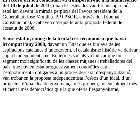
del 10 de juliol de 2010
, quan les estelades van fer una aparició
estel·lar, davant la mirada perplexa del llavors president de la
Generalitat, José Montilla. PP i PSOE, a través del Tribunal
Constitucional, acabaven d’esquarterar la proposta federal de
l'estatut de 2006.
Sense estatut, enmig de la brutal crisi econòmica que havia
irromput l’any 2008
, davant un Estat que es burlava de les
aspiracions catalanes d’autogovern, el catalanisme històric va derivar
cap a l'independentisme. En termes socials va indicar que un
segment molt significatiu de les classes mitjanes i treballadores del
país, que havien estat progressivament conduïdes cap a
l’empobriment i obligades a un procés descarat d’espanyolització,
van trobar en la proposta independentista l’esbós d’un ideal, d’un
projecte i d’una idea de governança més propera, potencialment més
eficient i més democràtica que la que oferia l’espanyolisme.