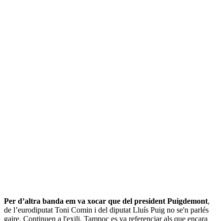
Per d’altra banda em va xocar que del president Puigdemont
,
de l’eurodiputat Toni Comin i del diputat Lluís Puig no se'n parlés
gaire. Continuen a l'exili. Tampoc es va referenciar als que encara