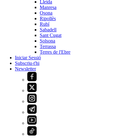
Lleida
Manresa
Osona
Ripollès
Rubí
Sabadell
Sant Cugat
Solsona
Terrassa
Terres de l'Ebre
Iniciar Sessió
Subscriu-t'hi
Newsletter