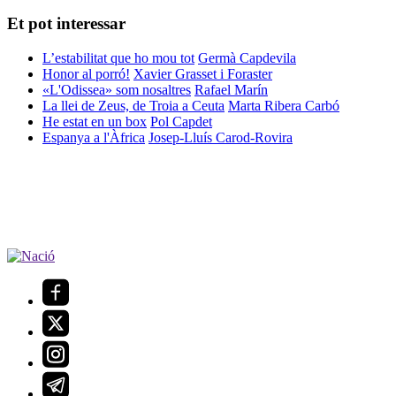
Et pot interessar
L’estabilitat que ho mou tot
Germà Capdevila
Honor al porró!
Xavier Grasset i Foraster
«L'Odissea» som nosaltres
Rafael Marín
La llei de Zeus, de Troia a Ceuta
Marta Ribera Carbó
He estat en un box
Pol Capdet
Espanya a l'Àfrica
Josep-Lluís Carod-Rovira