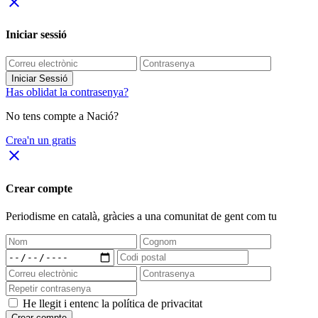
close
Iniciar sessió
Iniciar Sessió
Has oblidat la contrasenya?
No tens compte a Nació?
Crea'n un gratis
close
Crear compte
Periodisme
en català
, gràcies a una comunitat de gent com tu
He llegit i entenc la política de privacitat
Crear compte