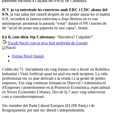
patetisme nacional a l’alçada del PSOE de Catalunya.
ICV ja va entretenir les converses amb ERC i CDC abans del
9-N
, ja van saltar del vaixell després de no poder aturar-ho el mateix
9-N, recordem la famosa entrevista a Joan Herrera on es van
autoimposar anomenar la paraula “votar” durant el 9N i havien de
dir “acció de posar una papereta en una capsa”, brutal.
En fi, com diria Jep Cabestany
: “Iniciativa? Culpable!”.
Escull Nació com la teva font preferida de Google
Ferran Pujol
Opinió
Collita del 71. Inicialment em vaig formar com a tècnic en Robòtica
Industrial i Visió Artificial quan tot això era molt incipient. La vida
professional em va anar derivant a la venda i a la gestió de petites
empreses. Em vaig continuar formant en Direcció i Administració
d'Empreses i posteriorment en la Promoció Econòmica, especialitzat
en Noves Economies Urbanes. Des de fa 7 anys vaig sobrevivint
com a consultor/empresari.
Sóc membre del Partit Liberal Europeu (ELDR Party) i de
Reagrupament, per tant sóc liberal i independentista.