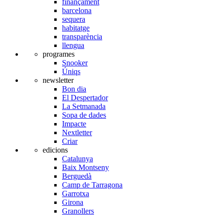
finançament
barcelona
sequera
habitatge
transparència
llengua
programes
Snooker
Úniqs
newsletter
Bon dia
El Despertador
La Setmanada
Sopa de dades
Impacte
Nextletter
Criar
edicions
Catalunya
Baix Montseny
Berguedà
Camp de Tarragona
Garrotxa
Girona
Granollers