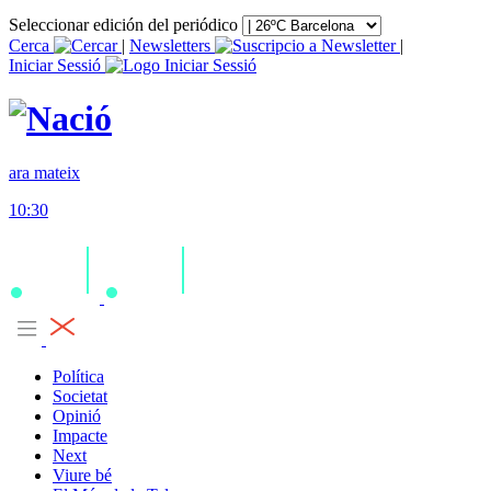
Seleccionar edición del periódico
Cerca
|
Newsletters
|
Iniciar Sessió
ara mateix
10:30
Política
Societat
Opinió
Impacte
Next
Viure bé