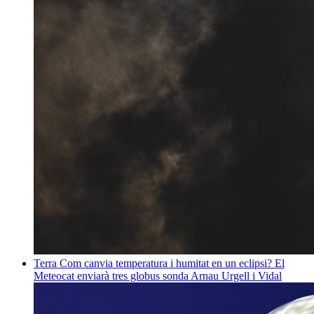
Terra
Com canvia temperatura i humitat en un eclipsi? El
Meteocat enviarà tres globus sonda
Arnau Urgell i Vidal