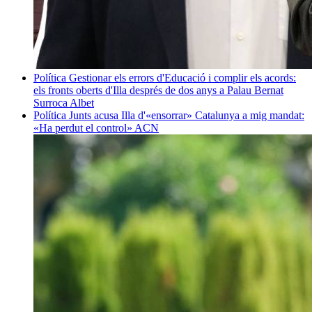
Política
Gestionar els errors d'Educació i complir els acords:
els fronts oberts d'Illa després de dos anys a Palau
Bernat
Surroca Albet
Política
Junts acusa Illa d'«ensorrar» Catalunya a mig mandat:
«Ha perdut el control»
ACN