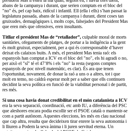
president Mas li estén la mà quan, segons ell, l’havia ofès dient,
abans de la campanya i durant, que serien comptats en el bloc del
"no" és, pel cap baix, ridícul i infantil. Ell (ella i ells) s’han passat la
legislatura passada, abans de la campanya i durant, dient coses tan
gruixudes, demagògiques i, molts cops, falsejades del President Mas
que eren més que ofensives, eren insultants.
Titllar el president Mas de “retallador”,
culpable moral de morts
sanitàries, ofegaments de platges, de portar a la indigència a la gent
és molt gruixut, especialment, per a qui és corresponsable d’haver
deixat els calaixos buits. A més, el president Mas tenia raó: els
espanyols han comptat a ICV en el bloc del "no", els hi agradi o no,
per això el "sí" té el 47’8% i els "no" la resta (segons comptes
espanyols de poc nivell matemàtic, es clar). És ara que tenen
l'oportunitat, novament, de donar la raó a uns o a altres, tot i que
molt en temo, no caldrà esperar molt per a saber que ells continuen
decidint la seva política en funció de la viabilitat personal i de partit,
res més.
Si una cosa havia donat credibilitat en el món catalanista a ICV
era la seva separació, coordinació, etc amb IU, a diferència del PSC
que aleshores encara podia escollir ser el PSOE català o mantenir-se
com a partit autònom. Aquestes eleccions, les més en clau nacional
que cap altra, resulta que decideixen tirar enrere la seva autonomia i
li lliuren a Podem la seva ànima i li juren servitud eterna. Un