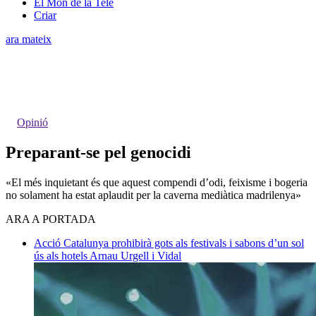
El Món de la Tele
Criar
ara mateix
Opinió
Preparant-se pel genocidi
«El més inquietant és que aquest compendi d’odi, feixisme i bogeria
no solament ha estat aplaudit per la caverna mediàtica madrilenya»
ARA A PORTADA
Acció
Catalunya prohibirà gots als festivals i sabons d’un sol
ús als hotels
Arnau Urgell i Vidal