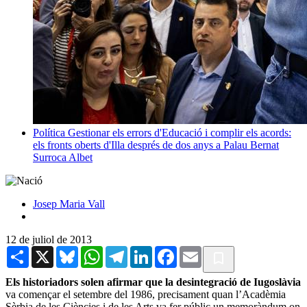
Política
Gestionar els errors d'Educació i complir els acords:
els fronts oberts d'Illa després de dos anys a Palau
Bernat
Surroca Albet
Josep Maria Vall
12 de juliol de 2013
Share
X
Bluesky
WhatsApp
Telegram
LinkedIn
Facebook
Email
Els historiadors solen afirmar que la desintegració de Iugoslàvia
va començar el setembre del 1986, precisament quan l’Acadèmia
Sèrbia de les Ciències i de les Arts va fer públic un memoràndum on