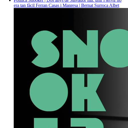
Política
Snooker | Dos anys de Salvador Illa: unir i servir no
era tan fàcil
Ferran Casas i Manresa | Bernat Surroca Albet