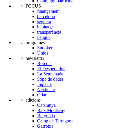
Contingut patrocinat
FOCUS
finançament
barcelona
sequera
habitatge
transparència
llengua
programes
Snooker
Úniqs
newsletter
Bon dia
El Despertador
La Setmanada
Sopa de dades
Impacte
Nextletter
Criar
edicions
Catalunya
Baix Montseny
Berguedà
Camp de Tarragona
Garrotxa