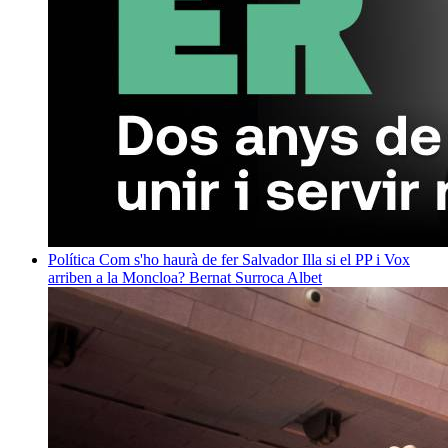
Política
Com s'ho haurà de fer Salvador Illa si el PP i Vox
arriben a la Moncloa?
Bernat Surroca Albet