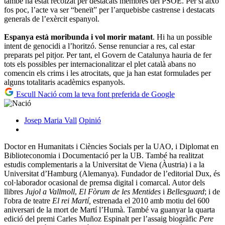
també ha estat recolzat per destacats membres del PSOE. Per si això
fos poc, l’acte va ser “beneït” per l’arquebisbe castrense i destacats
generals de l’exèrcit espanyol.
Espanya està moribunda i vol morir matant
. Hi ha un possible
intent de genocidi a l’horitzó. Sense renunciar a res, cal estar
preparats pel pitjor. Per tant, el Govern de Catalunya hauria de fer
tots els possibles per internacionalitzar el plet català abans no
comencin els crims i les atrocitats, que ja han estat formulades per
alguns totalitaris acadèmics espanyols.
Escull Nació com la teva font preferida de Google
Josep Maria Vall
Opinió
Doctor en Humanitats i Ciències Socials per la UAO, i Diplomat en
Biblioteconomia i Documentació per la UB. També ha realitzat
estudis complementaris a la Universitat de Viena (Àustria) i a la
Universitat d’Hamburg (Alemanya). Fundador de l’editorial Dux, és
col·laborador ocasional de premsa digital i comarcal. Autor dels
llibres
Jujol a Vallmoll
,
El Fòrum de les Mentides
i
Bellesguard
; i de
l'obra de teatre
El rei Martí,
estrenada el 2010 amb motiu del 600
aniversari de la mort de Martí l’Humà. També va guanyar la quarta
edició del premi Carles Muñoz Espinalt per l’assaig biogràfic
Pere