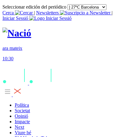
Seleccionar edición del periódico
Cerca
|
Newsletters
|
Iniciar Sessió
ara mateix
10:30
Política
Societat
Opinió
Impacte
Next
Viure bé