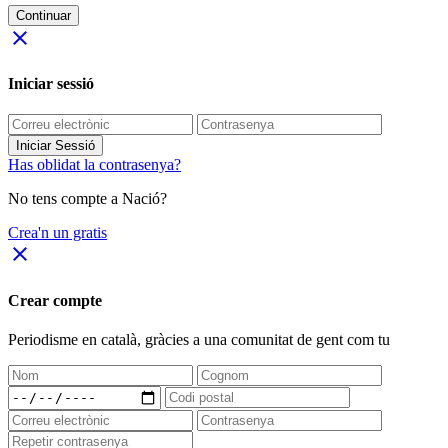
Continuar
close
Iniciar sessió
Iniciar Sessió
Has oblidat la contrasenya?
No tens compte a Nació?
Crea'n un gratis
close
Crear compte
Periodisme
en català
, gràcies a una comunitat de gent com tu