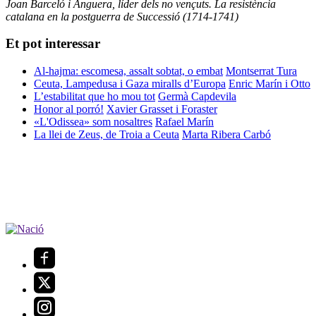
Joan Barceló i Anguera, líder dels no vençuts. La resistència
catalana en la postguerra de Successió (1714-1741)
Et pot interessar
Al-hajma: escomesa, assalt sobtat, o embat
Montserrat Tura
Ceuta, Lampedusa i Gaza miralls d’Europa
Enric Marín i Otto
L’estabilitat que ho mou tot
Germà Capdevila
Honor al porró!
Xavier Grasset i Foraster
«L'Odissea» som nosaltres
Rafael Marín
La llei de Zeus, de Troia a Ceuta
Marta Ribera Carbó