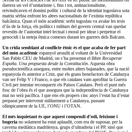
darrera un vel d’unitarisme i, fins i tot, antinacionalisme,
reivindicaven el domini polític i cultural de la identitat iugoslava sota
matriu sèrbia enfront les altres nacionalitats de l’extinta república
balcànica. Quan el món acadèmic serbi iugoslau va avalar les tesis
d’ús de la força, els polítics i militars del govern central van quedar
revestits de l’autoritat intel·lectual i moral per idear i perpetrar el
genocidi i la neteja ètnica comeses durant les guerres dels Balcans.
Un crida semblant al conflicte ètnic és el que acaba de fer part
del món acadèmic
espanyol arraulit al voltant de la Universidad
San Pablo CEU de Madrid, on s’ha presentat el llibre
Recuperar
España. Una propuesta desde la Constitución
. Aquesta obra
pseudocientífica assegura, entre moltes altres bajanades, que la nació
espanyola és anterior a Crist, que els grans benefactors de Catalunya
van ser Felip V i Franco, o que els catalans vam aprofitar la Guerra
Civil per intentar reconquerir els Països Catalans. Però el punt més
fosc de l’obra és el que assegura que la independència de Catalunya
mai no serà pacífica. I que ens els propers cinc anys l’estat ha d’estar
preparat per intervenir militarment a Catalunya, passant
olímpicament de la UE, l’ONU i l’OTAN.
El més inquietant és que aquest compendi d’odi, feixisme i
bogeria
no solament ha estat aplaudit, com era de suposar, per la
caverna mediàtica madrilenya, grups d’ultradreta i el PP, sinó que