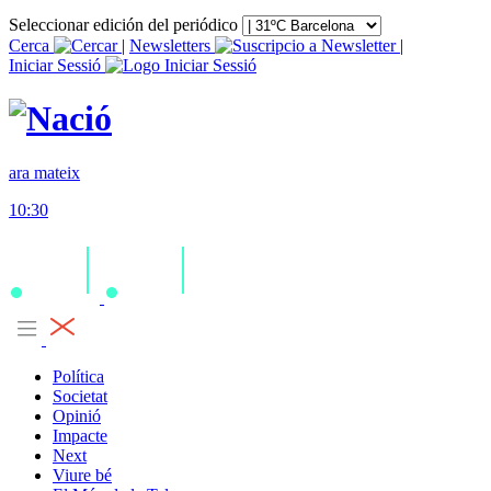
Seleccionar edición del periódico
Cerca
|
Newsletters
|
Iniciar Sessió
ara mateix
10:30
Política
Societat
Opinió
Impacte
Next
Viure bé