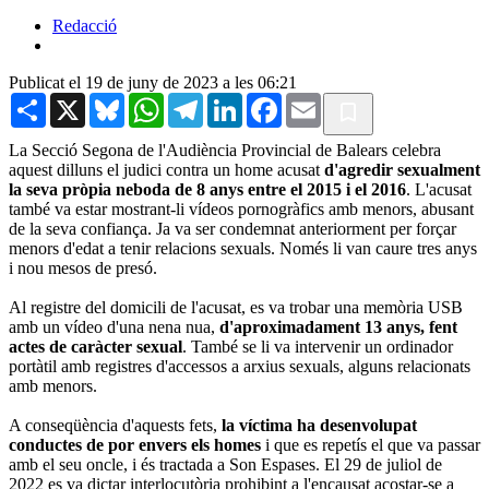
Redacció
Publicat el 19 de juny de 2023 a les 06:21
Share
X
Bluesky
WhatsApp
Telegram
LinkedIn
Facebook
Email
La Secció Segona de l'Audiència Provincial de Balears celebra
aquest dilluns el judici contra un home acusat
d'agredir sexualment
la seva pròpia neboda de 8 anys entre el 2015 i el 2016
. L'acusat
també va estar mostrant-li vídeos pornogràfics amb menors, abusant
de la seva confiança. Ja va ser condemnat anteriorment per forçar
menors d'edat a tenir relacions sexuals. Només li van caure tres anys
i nou mesos de presó.
Al registre del domicili de l'acusat, es va trobar una memòria USB
amb un vídeo d'una nena nua,
d'aproximadament 13 anys, fent
actes de caràcter sexual
. També se li va intervenir un ordinador
portàtil amb registres d'accessos a arxius sexuals, alguns relacionats
amb menors.
A conseqüència d'aquests fets,
la víctima ha desenvolupat
conductes de por envers els homes
i que es repetís el que va passar
amb el seu oncle, i és tractada a Son Espases. El 29 de juliol de
2022 es va dictar interlocutòria prohibint a l'encausat acostar-se a