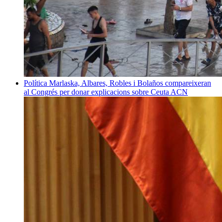
Política
Marlaska, Albares, Robles i Bolaños compareixeran
al Congrés per donar explicacions sobre Ceuta
ACN