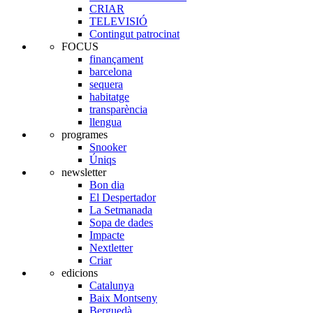
CRIAR
TELEVISIÓ
Contingut patrocinat
FOCUS
finançament
barcelona
sequera
habitatge
transparència
llengua
programes
Snooker
Úniqs
newsletter
Bon dia
El Despertador
La Setmanada
Sopa de dades
Impacte
Nextletter
Criar
edicions
Catalunya
Baix Montseny
Berguedà