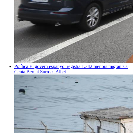
Política
El govern espanyol registra 1.342 menors migrants a
Ceuta
Bernat Surroca Albet