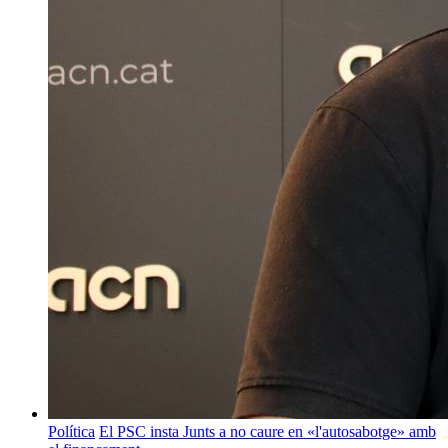
Política
El PSC insta Junts a no caure en «l'autosabotge» amb