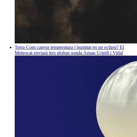
Terra
Com canvia temperatura i humitat en un eclipsi? El
Meteocat enviarà tres globus sonda
Arnau Urgell i Vidal