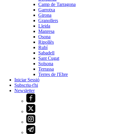
Camp de Tarragona
Garrotxa
Girona
Granollers
Lleida
Manresa
Osona
Ripollès
Rubí
Sabadell
Sant Cugat
Solsona
Terrassa
Terres de l'Ebre
Iniciar Sessió
Subscriu-t'hi
Newsletter