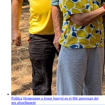
Política
Homenatge a Josep Sunyol en el 90è aniversari del
seu afusellament