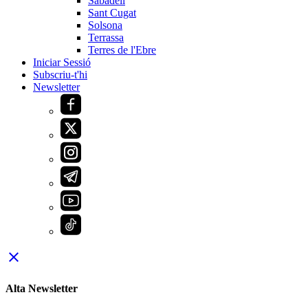
Sabadell
Sant Cugat
Solsona
Terrassa
Terres de l'Ebre
Iniciar Sessió
Subscriu-t'hi
Newsletter
close
Alta Newsletter