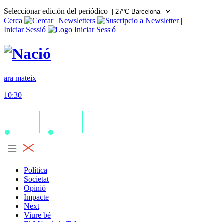
Seleccionar edición del periódico
Cerca
|
Newsletters
|
Iniciar Sessió
ara mateix
10:30
Política
Societat
Opinió
Impacte
Next
Viure bé