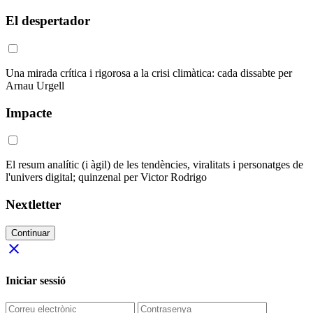
El despertador
Una mirada crítica i rigorosa a la crisi climàtica: cada dissabte per
Arnau Urgell
Impacte
El resum analític (i àgil) de les tendències, viralitats i personatges de
l'univers digital; quinzenal per Victor Rodrigo
Nextletter
Continuar
close
Iniciar sessió