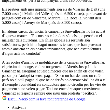
impagaments és, per a la companyia, d'uns 180.000 euros.
Els peatges amb més impagaments són els de Vilassar de Dalt (uns
7.000 casos) i Mollet del Vallès (més de 6.500 casos), per davant de
peatges com els de Vallcarca, Martorell, La Roca (al voltant dels
5.000 casos) i Arenys de Mar (més de 3.500 casos).
En alguns casos, denuncia, la campanya #novullpagar no ha actuat
d'aquesta manera: "Els nostres cobradors són els que perceben el
malestar dels ciutadans. En línies globals els resultats són
satisfactoris, però hi ha hagut moments tensos, que han provocat
atacs d'ansietat en els nostres treballadors, que han estat víctimes
d'algun acte no controlat".
A les portes d'una nova mobilització de la campanya #novullpagar,
el pròxim diumenge, el director general d'Abertis Josep Lluís
Giménez ha assegurat aquest dimecres que no entén els que volen
passar per l'autopista sense pagar. "Si en un bar demano un cafè,
però no el vull pagar, el que he de fer és no demanar-lo", ha dit a tall
d'exemple i convidant els conductors que no circulin per les vies de
pagament si no volen pagar. Tot i no entendre aquest moviment,
Giménez el respecta sempre que sigui una protesta "pacífica".
Escull Nació com la teva font preferida de Google
Arxivat a