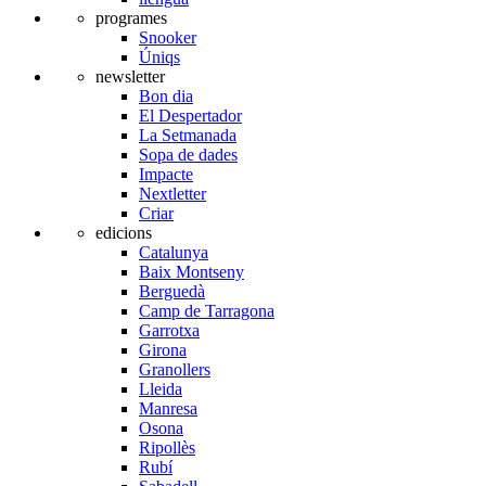
programes
Snooker
Úniqs
newsletter
Bon dia
El Despertador
La Setmanada
Sopa de dades
Impacte
Nextletter
Criar
edicions
Catalunya
Baix Montseny
Berguedà
Camp de Tarragona
Garrotxa
Girona
Granollers
Lleida
Manresa
Osona
Ripollès
Rubí