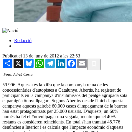
Redacció
Publicat el 13 de juny de 2012 a les 22:53
Share
X
Bluesky
WhatsApp
Telegram
LinkedIn
Facebook
Email
Foto: Adrià Costa
59.996. Aquesta és la xifra que la companyia reina de les
concessionàries d'autopistes a Catalunya, Abertis, ha registrat de
participants en la campanya d'insubmissos del peatge agrupada sota
el paraigüa #novullpagar. Segons Abertirs des de l'inici d'aquesta
campanya aquests gairebé 60.000 casos d'impagament de la barrera
han estat protagonitzats per 25.000 usuaris. D'aquests, un 60%
només ha fet el #novullpagar una vegada, mentre que el 40%
restants es consideren reincidents. En total s'han tramitat 45.776
denúncies a Interior i es calcula que l'impacte econòmic d'aquests