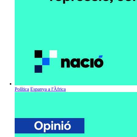
Política
Espanya a l'Àfrica