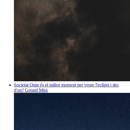
Societat
Quin és el millor moment per veure l'eclipsi i des
d'on?
Gerard Mira