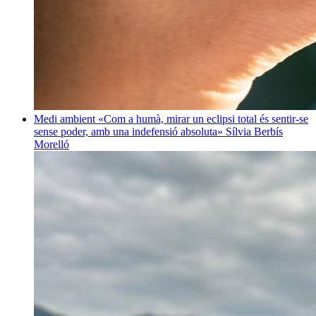
Medi ambient
«Com a humà, mirar un eclipsi total és sentir-se
sense poder, amb una indefensió absoluta»
Sílvia Berbís
Morelló