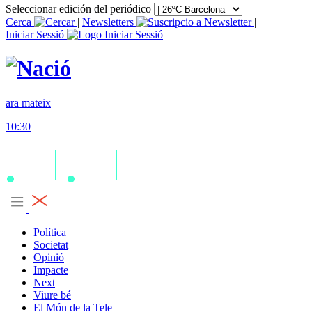
Seleccionar edición del periódico
Cerca
|
Newsletters
|
Iniciar Sessió
ara mateix
10:30
Política
Societat
Opinió
Impacte
Next
Viure bé
El Món de la Tele