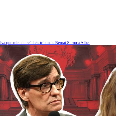
a que mira de reüll els tribunals
Bernat Surroca Albet