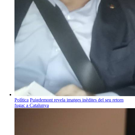
Política
Puigdemont revela imatges inèdites del seu retorn
fugaç a Catalunya