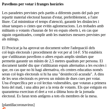
Pavellons per votar i franges horàries
Les paradetes previstes pels partits a diferents punts del país per
repartir material electoral hauran d'estar, preferiblement, a l'aire
lliure. Cal minimitzar el temps d'atenció, garantir les distàncies i
situar tanques o cintes que evitin aglomeracions. Les trobades amb
militants o votants s'hauran de fer en espais oberts i, en cas que
siguin organitzades, complir amb les mateixes mesures previstes per
als mítings.
El Procicat ja ha aprovat un document sobre l'adequació dels
col·legis electorals i procediment de vot per al 14-F. S'hi estableix
que s'utilitzaran pavellons o altres espais amplis similars que
permetin garantir un mínim de 2,5 metres quadrats per persona. El
document també diu que s'utilitzaran espais alternatius a les escoles i
que, en cas que no hi hagi alternativa, els centres educatius només
seran col·legis electorals si hi ha una "desinfecció acurada". A dins
de les seus electorals es preveu un mínim de dues cues per votar.
Una d'específica per a col·lectius vulnerables, que votaran a primera
hora del matí, i una altra per a la resta de votants. Els que estiguin en
quarantena exerciran el dret a vot a última hora de la jornada
electoral. Es faran tests antígens a tots els membres de la mesa.
[plantillacoronavirus]