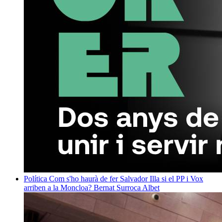
Política
Com s'ho haurà de fer Salvador Illa si el PP i Vox
arriben a la Moncloa?
Bernat Surroca Albet