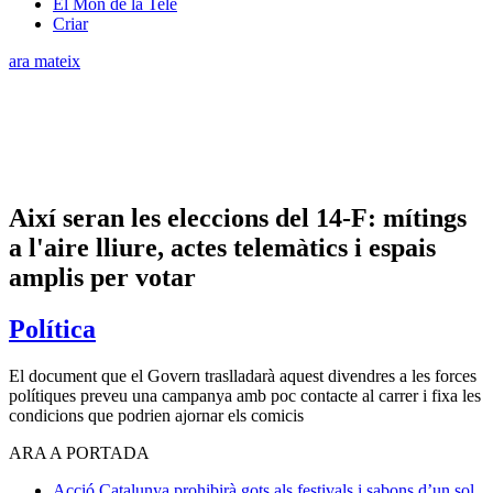
El Món de la Tele
Criar
ara mateix
Així seran les eleccions del 14-F: mítings
a l'aire lliure, actes telemàtics i espais
amplis per votar
Política
El document que el Govern traslladarà aquest divendres a les forces
polítiques preveu una campanya amb poc contacte al carrer i fixa les
condicions que podrien ajornar els comicis
ARA A PORTADA
Acció
Catalunya prohibirà gots als festivals i sabons d’un sol