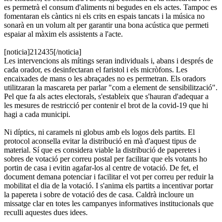
es permetrà el consum d'aliments ni begudes en els actes. Tampoc es
fomentaran els càntics ni els crits en espais tancats i la música no
sonarà en un volum alt per garantir una bona acústica que permeti
espaiar al màxim els assistents a l'acte.
[noticia]212435[/noticia]
Les intervencions als mítings seran individuals i, abans i després de
cada orador, es desinfectaran el faristol i els micròfons. Les
encaixades de mans o les abraçades no es permetran. Els oradors
utilitzaran la mascareta per parlar "com a element de sensibilització".
Pel que fa als actes electorals, s'estableix que s'hauran d'adequar a
les mesures de restricció per contenir el brot de la covid-19 que hi
hagi a cada municipi.
Ni díptics, ni caramels ni globus amb els logos dels partits. El
protocol aconsella evitar la distribució en mà d'aquest tipus de
material. Sí que es considera viable la distribució de paperetes i
sobres de votació per correu postal per facilitar que els votants ho
portin de casa i evitin agafar-los al centre de votació. De fet, el
document demana potenciar i facilitar el vot per correu per reduir la
mobilitat el dia de la votació. I s'anima els partits a incentivar portar
la papereta i sobre de votació des de casa. Caldrà incloure un
missatge clar en totes les campanyes informatives institucionals que
reculli aquestes dues idees.