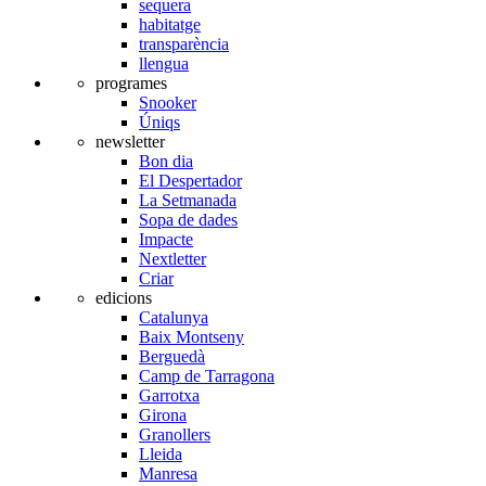
sequera
habitatge
transparència
llengua
programes
Snooker
Úniqs
newsletter
Bon dia
El Despertador
La Setmanada
Sopa de dades
Impacte
Nextletter
Criar
edicions
Catalunya
Baix Montseny
Berguedà
Camp de Tarragona
Garrotxa
Girona
Granollers
Lleida
Manresa