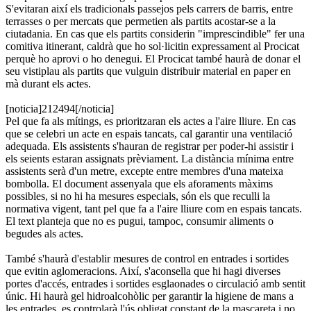
S'evitaran així els tradicionals passejos pels carrers de barris, entre
terrasses o per mercats que permetien als partits acostar-se a la
ciutadania. En cas que els partits considerin "imprescindible" fer una
comitiva itinerant, caldrà que ho sol·licitin expressament al Procicat
perquè ho aprovi o ho denegui. El Procicat també haurà de donar el
seu vistiplau als partits que vulguin distribuir material en paper en
mà durant els actes.
[noticia]212494[/noticia]
Pel que fa als mítings, es prioritzaran els actes a l'aire lliure. En cas
que se celebri un acte en espais tancats, cal garantir una ventilació
adequada. Els assistents s'hauran de registrar per poder-hi assistir i
els seients estaran assignats prèviament. La distància mínima entre
assistents serà d'un metre, excepte entre membres d'una mateixa
bombolla. El document assenyala que els aforaments màxims
possibles, si no hi ha mesures especials, són els que reculli la
normativa vigent, tant pel que fa a l'aire lliure com en espais tancats.
El text planteja que no es pugui, tampoc, consumir aliments o
begudes als actes.
També s'haurà d'establir mesures de control en entrades i sortides
que evitin aglomeracions. Així, s'aconsella que hi hagi diverses
portes d'accés, entrades i sortides esglaonades o circulació amb sentit
únic. Hi haurà gel hidroalcohòlic per garantir la higiene de mans a
les entrades, es controlarà l'ús obligat constant de la mascareta i no