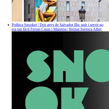
Política
Snooker | Dos anys de Salvador Illa: unir i servir no
era tan fàcil
Ferran Casas i Manresa | Bernat Surroca Albet