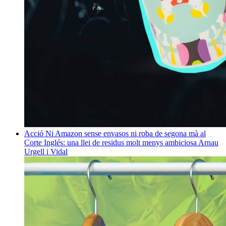
Acció
Ni Amazon sense envasos ni roba de segona mà al
Corte Inglés: una llei de residus molt menys ambiciosa
Arnau
Urgell i Vidal