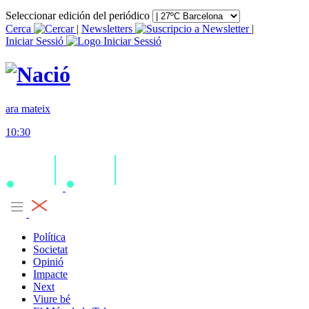
Seleccionar edición del periódico
Cerca
|
Newsletters
|
Iniciar Sessió
ara mateix
10:30
Política
Societat
Opinió
Impacte
Next
Viure bé