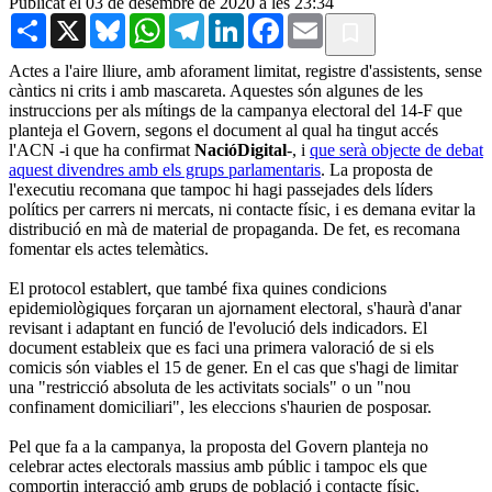
Publicat el 03 de desembre de 2020 a les 23:34
Share
X
Bluesky
WhatsApp
Telegram
LinkedIn
Facebook
Email
Actes a l'aire lliure, amb aforament limitat, registre d'assistents, sense
càntics ni crits i amb mascareta. Aquestes són algunes de les
instruccions per als mítings de la campanya electoral del 14-F que
planteja el Govern, segons el document al qual ha tingut accés
l'ACN -i que ha confirmat
NacióDigital
-, i
que serà objecte de debat
aquest divendres amb els grups parlamentaris
. La proposta de
l'executiu recomana que tampoc hi hagi passejades dels líders
polítics per carrers ni mercats, ni contacte físic, i es demana evitar la
distribució en mà de material de propaganda. De fet, es recomana
fomentar els actes telemàtics.
El protocol establert, que també fixa quines condicions
epidemiològiques forçaran un ajornament electoral, s'haurà d'anar
revisant i adaptant en funció de l'evolució dels indicadors. El
document estableix que es faci una primera valoració de si els
comicis són viables el 15 de gener. En el cas que s'hagi de limitar
una "restricció absoluta de les activitats socials" o un "nou
confinament domiciliari", les eleccions s'haurien de posposar.
Pel que fa a la campanya, la proposta del Govern planteja no
celebrar actes electorals massius amb públic i tampoc els que
comportin interacció amb grups de població i contacte físic.