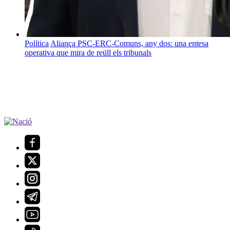
Política
Aliança PSC-ERC-Comuns, any dos: una entesa
operativa que mira de reüll els tribunals