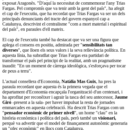
exposat Aragonès. "D'aquí la necessitat de commemorar l'any Trias
Fargas. Pel compromís que va tenir amb la gent del país", ha afegit
el cap de l'executiu, que ha recordat que Trias Fargas va ser un dels
principals denunciants del tracte del govern espanyol cap a
Catalunya, descrivint el centralisme "com a mort material i espiritual
del país", en paraules d'ell mateix.
El cap de l'executiu també ha destacat que va ser una figura que
aplega el consens en positiu, admirada per "
sensibilitats tan
diverses
", que lloen els seus valors i la seva rellevància política. En
aquesta línia, ha subratllat que Trias Fargas era partidari de
transformar el país pel principi de la realitat, amb un pragmatisme
inaudit: "En un moment de càrrega ideològica, s'esforçava per tocar
de peus a terra".
L'actual consellera d'Economia,
Natàlia Mas Guix
, ha pres la
paraula recordant que aquesta és la primera vegada que el
departament d'Economia encapçala l'organització d'un centenari, i
ha aprofitat per reconèixer i agrair la tasca del seu antecessor,
Jaume
Giró
-present a la sala- per haver impulsat la resta de jornades
emmarcades en aquesta celebració. Ha descrit Trias Fargas com un
"
pensador econòmic de primer nivell
", un home "clau" en la
història econòmica i política del país, però també un
visionari,
perquè va advertir que el model de finançament autonòmic generaria
un "ofec econòmic" en llocs com Catalunya.