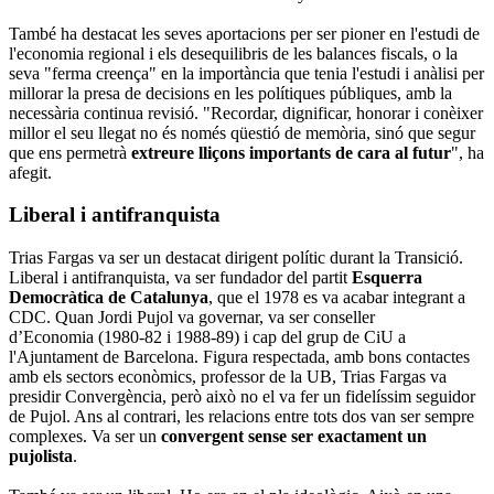
També ha destacat les seves aportacions per ser pioner en l'estudi de
l'economia regional i els desequilibris de les balances fiscals, o la
seva "ferma creença" en la importància que tenia l'estudi i anàlisi per
millorar la presa de decisions en les polítiques públiques, amb la
necessària continua revisió. "Recordar, dignificar, honorar i conèixer
millor el seu llegat no és només qüestió de memòria, sinó que segur
que ens permetrà
extreure lliçons importants de cara al futur
", ha
afegit.
Liberal i antifranquista
Trias Fargas va ser un destacat dirigent polític durant la Transició.
Liberal i antifranquista, va ser fundador del partit
Esquerra
Democràtica de Catalunya
, que el 1978 es va acabar integrant a
CDC. Quan Jordi Pujol va governar, va ser conseller
d’Economia (1980-82 i 1988-89) i cap del grup de CiU a
l'Ajuntament de Barcelona. Figura respectada, amb bons contactes
amb els sectors econòmics, professor de la UB, Trias Fargas va
presidir Convergència, però això no el va fer un fidelíssim seguidor
de Pujol. Ans al contrari, les relacions entre tots dos van ser sempre
complexes. Va ser un
convergent sense ser exactament un
pujolista
.