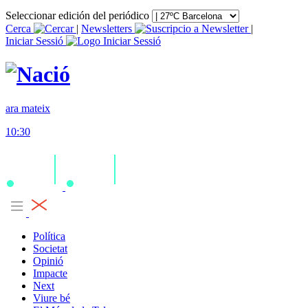
Seleccionar edición del periódico
Cerca
|
Newsletters
|
Iniciar Sessió
ara mateix
10:30
Política
Societat
Opinió
Impacte
Next
Viure bé