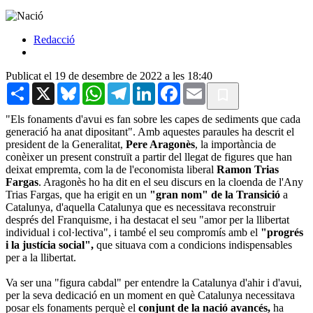
Redacció
Publicat el 19 de desembre de 2022 a les 18:40
Share
X
Bluesky
WhatsApp
Telegram
LinkedIn
Facebook
Email
"Els fonaments d'avui es fan sobre les capes de sediments que cada
generació ha anat dipositant". Amb aquestes paraules ha descrit el
president de la Generalitat,
Pere Aragonès
, la importància de
conèixer un present construït a partir del llegat de figures que han
deixat empremta, com la de l'economista liberal
Ramon Trias
Fargas
. Aragonès ho ha dit en el seu discurs en la cloenda de l'Any
Trias Fargas, que ha erigit en un
"gran nom" de la Transició
a
Catalunya, d'aquella Catalunya que es necessitava reconstruir
després del Franquisme, i ha destacat el seu "amor per la llibertat
individual i col·lectiva", i també el seu compromís amb el
"progrés
i la justícia social",
que situava com a condicions indispensables
per a la llibertat.
Va ser una "figura cabdal" per entendre la Catalunya d'ahir i d'avui,
per la seva dedicació en un moment en què Catalunya necessitava
posar els fonaments perquè el
conjunt de la nació avancés,
ha