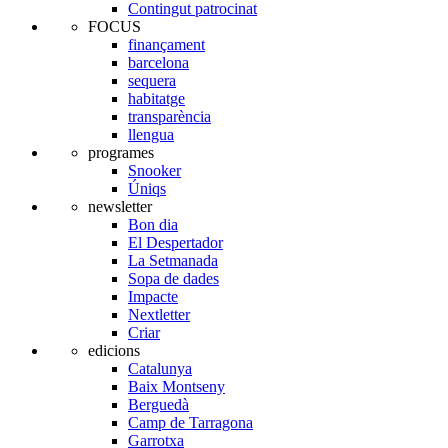
Contingut patrocinat
FOCUS
finançament
barcelona
sequera
habitatge
transparència
llengua
programes
Snooker
Úniqs
newsletter
Bon dia
El Despertador
La Setmanada
Sopa de dades
Impacte
Nextletter
Criar
edicions
Catalunya
Baix Montseny
Berguedà
Camp de Tarragona
Garrotxa