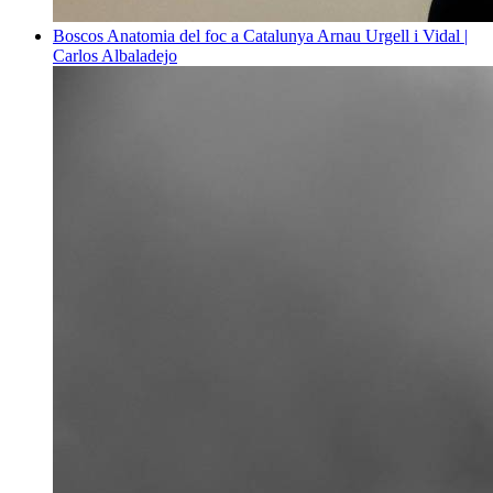
Boscos
Anatomia del foc a Catalunya
Arnau Urgell i Vidal |
Carlos Albaladejo