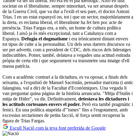
També va ser un liberal. Ho era en el pla ideològic. Això en una
societat on el liberalisme, sempre minoritari, va ser arranat després
de la Guerra Civil, que va dur a l'exili el seu pare, el doctor Antoni
Trias. I en un estat espanyol on, tot i que un sector, majoritàriament a
la dreta, es reclama liberal, el liberalisme ha fet ben poc acte de
presència. Trias Fargas era, a més, un home de cultura política
liberal. I això ja és més excepcional, tant a Catalunya com a
Espanya.
Defugia el dogmatisme
i era irònicament distant envers
tot tipus de culte a la personalitat. Un dels seus darrers discursos va
ser per advertir, com a president de CDC, dels riscos dels lideratges
indiscutibles. Potser, també, delatava a vegades una actitud estirada
pròpia de certa elit i que segurament va transmetre una imatge d'ell
massa patrícia.
Com a acadèmic contrari a la dictadura, es va oposar, a finals dels
seixanta, a l'expulsió de Manuel Sacristán, pensador marxista (i antic
falangista, val a dir) de la Facultat d'Econòmiques. Una vegada li
van preguntar quina pàgina de la història arrancaria. "Mitja d'Stalin i
mitja de Hitler", va dir. Definitivament,
detestava les dictadures i
les actituds cortesanes envers el poder.
Però era també pragmàtic i
fenici. En una política atapeïda d'"ismes" fins a l'esgotament, amb
excessius sectarismes de petita facció, té força sentit recuperar la
figura de Trias Fargas.
Escull Nació com la teva font preferida de Google