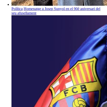
Política
Homenatge a Josep Sunyol en el 90è aniversari del
seu afusellament