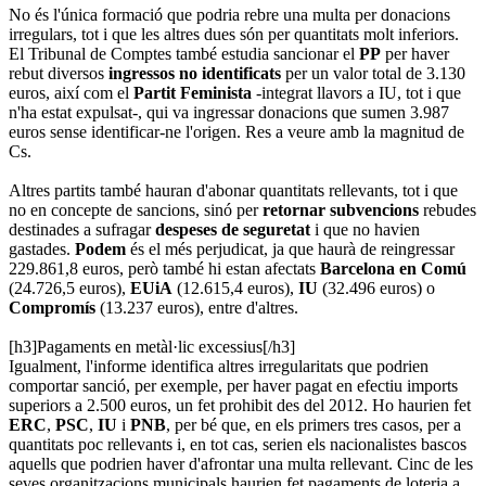
No és l'única formació que podria rebre una multa per donacions
irregulars, tot i que les altres dues són per quantitats molt inferiors.
El Tribunal de Comptes també estudia sancionar el
PP
per haver
rebut diversos
ingressos no identificats
per un valor total de 3.130
euros, així com el
Partit Feminista
-integrat llavors a IU, tot i que
n'ha estat expulsat-, qui va ingressar donacions que sumen 3.987
euros sense identificar-ne l'origen. Res a veure amb la magnitud de
Cs.
Altres partits també hauran d'abonar quantitats rellevants, tot i que
no en concepte de sancions, sinó per
retornar subvencions
rebudes
destinades a sufragar
despeses de seguretat
i que no havien
gastades.
Podem
és el més perjudicat, ja que haurà de reingressar
229.861,8 euros, però també hi estan afectats
Barcelona en Comú
(24.726,5 euros),
EUiA
(12.615,4 euros),
IU
(32.496 euros) o
Compromís
(13.237 euros), entre d'altres.
[h3]Pagaments en metàl·lic excessius[/h3]
Igualment, l'informe identifica altres irregularitats que podrien
comportar sanció, per exemple, per haver pagat en efectiu imports
superiors a 2.500 euros, un fet prohibit des del 2012. Ho haurien fet
ERC
,
PSC
,
IU
i
PNB
, per bé que, en els primers tres casos, per a
quantitats poc rellevants i, en tot cas, serien els nacionalistes bascos
aquells que podrien haver d'afrontar una multa rellevant. Cinc de les
seves organitzacions municipals haurien fet pagaments de loteria a