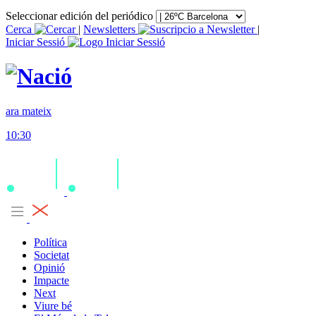
Seleccionar edición del periódico
Cerca
|
Newsletters
|
Iniciar Sessió
ara mateix
10:30
Política
Societat
Opinió
Impacte
Next
Viure bé