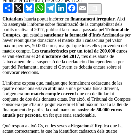
Publicat el 14 de març de 2022 a les 17:25
Share
X
Bluesky
WhatsApp
Telegram
LinkedIn
Facebook
Email
Ciutadans
hauria pogut incórrer en
finançament irregular
. Així
ho assenyala l'informe sobre fiscalització de la comptabilitat dels
partits relativa al 2017, publicat la setmana passada pel
Tribunal de
Comptes
, qui estudia
sancionar la formació d'Inés Arrimadas
per
haver rebut quatre donacions el mateix dia i cadascuna pel valor
màxim permès, 50.000 euros, malgrat que totes elles provenien del
mateix compte. Les
transferències per un total de 200.000 euros
es van efectuar el
24 d'octubre del 2017
, tres dies abans de
l'aixecament de la suspensió de la declaració d'independència per
part del Parlament i mentre el Govern es debatia encara sobre si
convocar eleccions.
L'informe exposa que, malgrat que formalment cadascuna de les
quatre donacions estava atribuïda a una persona física diferent,
l'origen era
un mateix compte corrent
que era de titularitat
conjunta de dos dels donants citats. Per això, el Tribunal de Comptes
considera que s'hauria pogut excedir el límit màxim fixat a la llei de
finançament de partits, la qual marca un
sostre de 50.000 euros
anuals per persona
, un fet que seria sancionable.
Què respon a això Cs, en les seves
al·legacions
? Replica que ha
actuat correctament, ja que ha identificat cadascun dels quatre