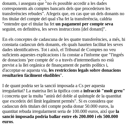
donants, i assegura que "no és possible accedir a les dades
corresponents als comptes bancaris dels que procedeixen les
transferències rebudes". Afegeix que, en cas que un dels donants no
fos titular del compte del qual s'ha fet la transferència, caldria
"entendre que el titular ha fet
un pagament per compte seva
seguint, en definitiva, les seves instruccions [del donant]".
En els conceptes de cadascuna de les quatre transferències, a més, hi
constaria cadascun dels donants, els quals haurien facilitat les seves
dades identificatives. Tot i això, el Tribunal de Comptes no veu
suficients aquestes explicacions i fa constar a l'informe que "l'ingrés
de donacions 'per compte de' o a través d'intermediaris no està
previst a la llei orgànica de finançament de partits polítics i,
d'acceptar-se aquesta via,
les restriccions legals sobre donacions
resultarien fàcilment eludibles
".
I de quant podria ser la sanció imposada a Cs per aquesta
irregularitat? La mateixa llei la tipifica com a
infracció "molt greu"
i concreta que la multa "anirà del doble al quíntuple de la quantitat
que excedeix del límit legalment permès". Si es considera que
cadascun dels titulars del compte podia donar 50.000 euros, la
quantitat rebuda irregularment seria de 100.000 euros, així que
la
sanció imposada podria ballar entre els 200.000 i els 500.000
euros
.