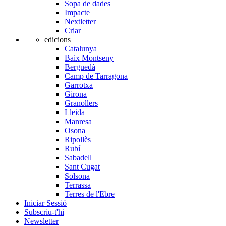
Sopa de dades
Impacte
Nextletter
Criar
edicions
Catalunya
Baix Montseny
Berguedà
Camp de Tarragona
Garrotxa
Girona
Granollers
Lleida
Manresa
Osona
Ripollès
Rubí
Sabadell
Sant Cugat
Solsona
Terrassa
Terres de l'Ebre
Iniciar Sessió
Subscriu-t'hi
Newsletter