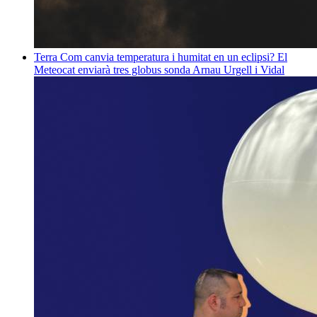
Terra
Com canvia temperatura i humitat en un eclipsi? El
Meteocat enviarà tres globus sonda
Arnau Urgell i Vidal