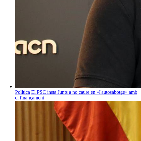
Política
El PSC insta Junts a no caure en «l'autosabotge» amb
el finançament