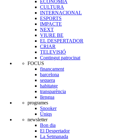
ECONOMIA
CULTURA
INTERNACIONAL
ESPORTS
IMPACTE
NEXT
VIURE BE
EL DESPERTADOR
CRIAR
TELEVISIÓ
Contingut patrocinat
FOCUS
finançament
barcelona
sequera
habitatge
transparència
llengua
programes
Snooker
Úniqs
newsletter
Bon dia
El Despertador
La Setmanada