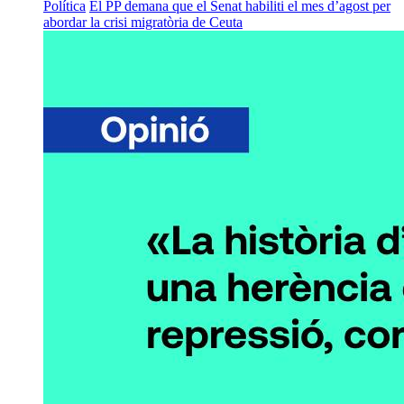
Política
El PP demana que el Senat habiliti el mes d’agost per
abordar la crisi migratòria de Ceuta