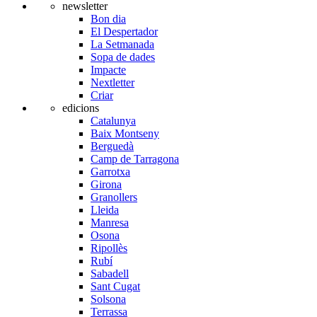
newsletter
Bon dia
El Despertador
La Setmanada
Sopa de dades
Impacte
Nextletter
Criar
edicions
Catalunya
Baix Montseny
Berguedà
Camp de Tarragona
Garrotxa
Girona
Granollers
Lleida
Manresa
Osona
Ripollès
Rubí
Sabadell
Sant Cugat
Solsona
Terrassa