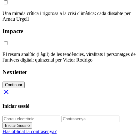
Una mirada crítica i rigorosa a la crisi climàtica: cada dissabte per
Arnau Urgell
Impacte
El resum analític (i àgil) de les tendències, viralitats i personatges de
l'univers digital; quinzenal per Victor Rodrigo
Nextletter
Continuar
close
Iniciar sessió
Iniciar Sessió
Has oblidat la contrasenya?