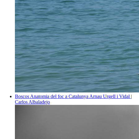
Boscos
Anatomia del foc a Catalunya
Arnau Urgell i Vidal |
Carlos Albaladejo