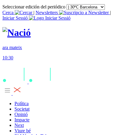
Seleccionar edición del periódico
Cerca
|
Newsletters
|
Iniciar Sessió
ara mateix
10:30
Política
Societat
Opinió
Impacte
Next
Viure bé