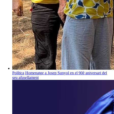
Política
Homenatge a Josep Sunyol en el 90è aniversari del
seu afusellament