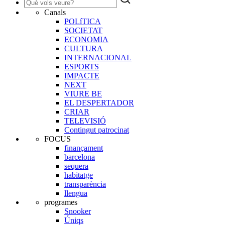
Canals
POLíTICA
SOCIETAT
ECONOMIA
CULTURA
INTERNACIONAL
ESPORTS
IMPACTE
NEXT
VIURE BE
EL DESPERTADOR
CRIAR
TELEVISIÓ
Contingut patrocinat
FOCUS
finançament
barcelona
sequera
habitatge
transparència
llengua
programes
Snooker
Úniqs