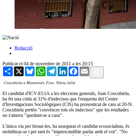
Redacció
Publicat el 04 de novembre de 2011 a les 20:15
Share
X
Bluesky
WhatsApp
Telegram
LinkedIn
Facebook
Email
Coscubiela a Montornés. Foto: Núria Julià
El candidat d'ICV-EUiA a les eleccions generals, Joan Coscubiela,
ha fet una crida al 31% d'indecisos que l'enquesta del Centre
d'Investigacions Sociològiques (CIS) ha pronosticat de cara al 20-N.
Coscubiela pretén "convèncer tots els indecisos" que les retallades
no s'aturen "quedant-se a casa".
L'única via per frenar-les, ha assegurat el candidat ecosocialista, és
mobilitzar-se i per tant és "imprescindible parlar amb el vot". "No