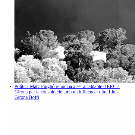
Política
Marc Puigtió renuncia a ser alcaldable d'ERC a
Girona per la conspiració amb un influencer ultra
Lluís
Girona Boffi