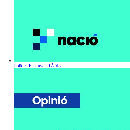
Política
Espanya a l'Àfrica