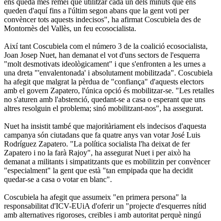
ens queda més remei que utilitzar cada un dels minuts que ens
queden d'aquí fins a l'últim segon abans que la gent voti per
convèncer tots aquests indecisos", ha afirmat Coscubiela des de
Montornès del Vallès, un feu ecosocialista.
Així tant Coscubiela com el número 3 de la coalició ecosocialista,
Joan Josep Nuet, han demanat el vot d'uns sectors de l'esquerra
"molt desmotivats ideològicament" i que s'enfronten a les urnes a
una dreta "'envalentonada' i absolutament mobilitzada". Coscubiela
ha afegit que malgrat la pèrdua de "confiança" d'aquests electors
amb el govern Zapatero, l'única opció és mobilitzar-se. "Les retalles
no s'aturen amb l'abstenció, quedant-se a casa o esperant que uns
altres resolguin el problema; sinó mobilitzant-nos", ha assegurat.
Nuet ha insistit també que majoritàriament els indecisos d'aquesta
campanya són ciutadans que fa quatre anys van votar José Luis
Rodríguez Zapatero. "La política socialista l'ha deixat de fer
Zapatero i no la farà Rajoy", ha assegurat Nuet i per això ha
demanat a militants i simpatitzants que es mobilitzin per convèncer
"especialment" la gent que està "tan empipada que ha decidit
quedar-se a casa o votar en blanc".
Coscubiela ha afegit que assumeix "en primera persona" la
responsabilitat d'ICV-EUiA d'oferir un "projecte d'esquerres nítid
amb alternatives rigoroses, creïbles i amb autoritat perquè ningú