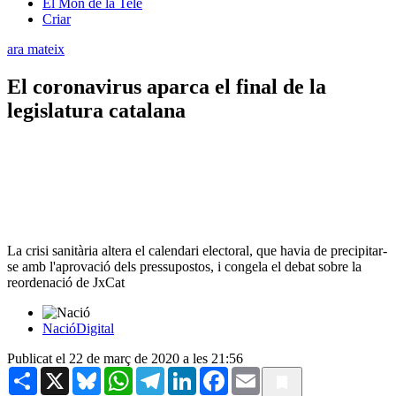
El Món de la Tele
Criar
ara mateix
El coronavirus aparca el final de la
legislatura catalana
La crisi sanitària altera el calendari electoral, que havia de precipitar-
se amb l'aprovació dels pressupostos, i congela el debat sobre la
reordenació de JxCat
NacióDigital
Publicat el 22 de març de 2020 a les 21:56
Share
X
Bluesky
WhatsApp
Telegram
LinkedIn
Facebook
Email