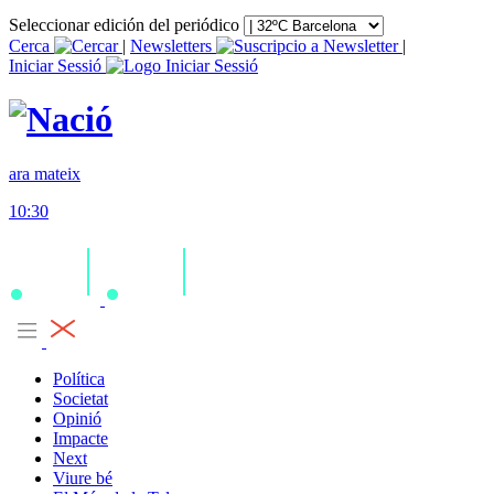
Seleccionar edición del periódico
Cerca
|
Newsletters
|
Iniciar Sessió
ara mateix
10:30
Política
Societat
Opinió
Impacte
Next
Viure bé