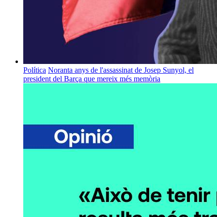
Política
Noranta anys de l'assassinat de Josep Sunyol, el
president del Barça que mereix més memòria