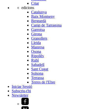
Criar
edicions
Catalunya
Baix Montseny
Berguedà
Camp de Tarragona
Garrotxa
Girona
Granollers
Lleida
Manresa
Osona
Ripollès
Rubí
Sabadell
Sant Cugat
Solsona
Terrassa
Terres de l'Ebre
Iniciar Sessió
Subscriu-t'hi
Newsletter