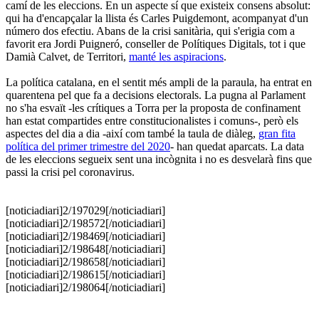
camí de les eleccions. En un aspecte sí que existeix consens absolut:
qui ha d'encapçalar la llista és Carles Puigdemont, acompanyat d'un
número dos efectiu. Abans de la crisi sanitària, qui s'erigia com a
favorit era Jordi Puigneró, conseller de Polítiques Digitals, tot i que
Damià Calvet, de Territori,
manté les aspiracions
.
La política catalana, en el sentit més ampli de la paraula, ha entrat en
quarentena pel que fa a decisions electorals. La pugna al Parlament
no s'ha esvaït -les crítiques a Torra per la proposta de confinament
han estat compartides entre constitucionalistes i comuns-, però els
aspectes del dia a dia -així com també la taula de diàleg,
gran fita
política del primer trimestre del 2020
- han quedat aparcats. La data
de les eleccions segueix sent una incògnita i no es desvelarà fins que
passi la crisi pel coronavirus.
[noticiadiari]2/197029[/noticiadiari]
​[noticiadiari]2/198572[/noticiadiari]
[noticiadiari]2/198469[/noticiadiari]
[noticiadiari]2/198648[/noticiadiari]
[noticiadiari]2/198658[/noticiadiari]
[noticiadiari]2/198615[/noticiadiari]
[noticiadiari]2/198064[/noticiadiari]