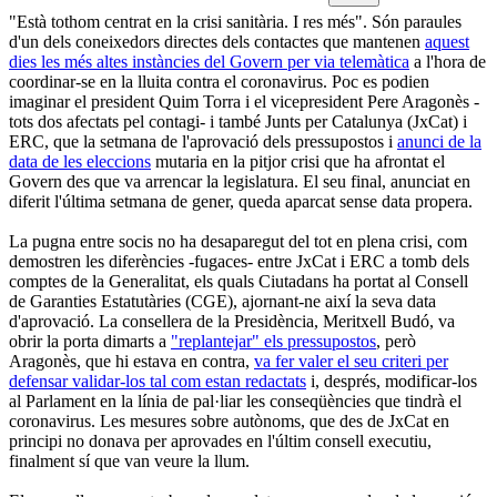
"Està tothom centrat en la crisi sanitària. I res més". Són paraules
d'un dels coneixedors directes dels contactes que mantenen
aquest
dies les més altes instàncies del Govern per via telemàtica
a l'hora de
coordinar-se en la lluita contra el coronavirus. Poc es podien
imaginar el president Quim Torra i el vicepresident Pere Aragonès -
tots dos afectats pel contagi- i també Junts per Catalunya (JxCat) i
ERC, que la setmana de l'aprovació dels pressupostos i
anunci de la
data de les eleccions
mutaria en la pitjor crisi que ha afrontat el
Govern des que va arrencar la legislatura. El seu final, anunciat en
diferit l'última setmana de gener, queda aparcat sense data propera.
La pugna entre socis no ha desaparegut del tot en plena crisi, com
demostren les diferències -fugaces- entre JxCat i ERC a tomb dels
comptes de la Generalitat, els quals Ciutadans ha portat al Consell
de Garanties Estatutàries (CGE), ajornant-ne així la seva data
d'aprovació. La consellera de la Presidència, Meritxell Budó, va
obrir la porta dimarts a
"replantejar" els pressupostos
, però
Aragonès, que hi estava en contra,
va fer valer el seu criteri per
defensar validar-los tal com estan redactats
i, després, modificar-los
al Parlament en la línia de pal·liar les conseqüències que tindrà el
coronavirus. Les mesures sobre autònoms, que des de JxCat en
principi no donava per aprovades en l'últim consell executiu,
finalment sí que van veure la llum.