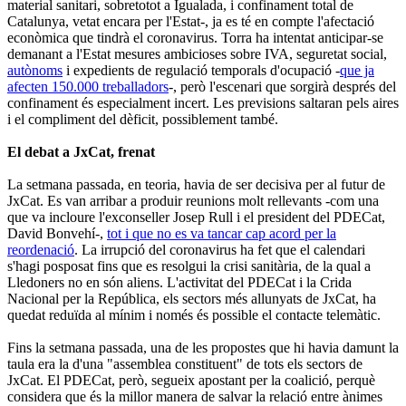
material sanitari, sobretotot a Igualada, i confinament total de
Catalunya, vetat encara per l'Estat-, ja es té en compte l'afectació
econòmica que tindrà el coronavirus. Torra ha intentat anticipar-se
demanant a l'Estat mesures ambicioses sobre IVA, seguretat social,
autònoms
i expedients de regulació temporals d'ocupació -
que ja
afecten 150.000 treballadors
-, però l'escenari que sorgirà després del
confinament és especialment incert. Les previsions saltaran pels aires
i el compliment del dèficit, possiblement també.
El debat a JxCat, frenat
La setmana passada, en teoria, havia de ser decisiva per al futur de
JxCat. Es van arribar a produir reunions molt rellevants -com una
que va incloure l'exconseller Josep Rull i el president del PDECat,
David Bonvehí-,
tot i que no es va tancar cap acord per la
reordenació
. La irrupció del coronavirus ha fet que el calendari
s'hagi posposat fins que es resolgui la crisi sanitària, de la qual a
Lledoners no en són aliens. L'activitat del PDECat i la Crida
Nacional per la República, els sectors més allunyats de JxCat, ha
quedat reduïda al mínim i només és possible el contacte telemàtic.
Fins la setmana passada, una de les propostes que hi havia damunt la
taula era la d'una "assemblea constituent" de tots els sectors de
JxCat. El PDECat, però, segueix apostant per la coalició, perquè
considera que és la millor manera de salvar la relació entre ànimes