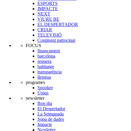
ESPORTS
IMPACTE
NEXT
VIURE BE
EL DESPERTADOR
CRIAR
TELEVISIÓ
Contingut patrocinat
FOCUS
finançament
barcelona
sequera
habitatge
transparència
llengua
programes
Snooker
Úniqs
newsletter
Bon dia
El Despertador
La Setmanada
Sopa de dades
Impacte
Nextletter