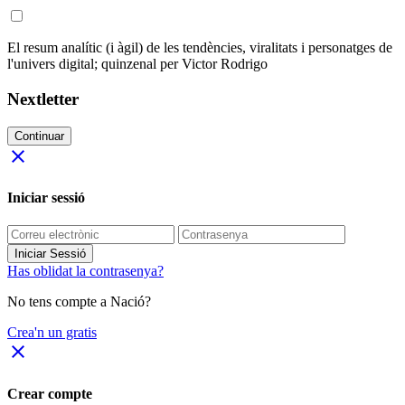
El resum analític (i àgil) de les tendències, viralitats i personatges de
l'univers digital; quinzenal per Victor Rodrigo
Nextletter
Continuar
close
Iniciar sessió
Iniciar Sessió
Has oblidat la contrasenya?
No tens compte a Nació?
Crea'n un gratis
close
Crear compte