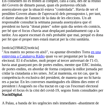
Els consellers no es troben al complet, cara a cara, des de la reunió
del Govern de dimarts passat, quan els portaveus oficials
assenyalaven que la situació estava "controlada". Havia de ser el
penúltim Govern abans de l'aprovació dels pressupostos i, per tant,
el darrer abans de l'anunci de la data de les eleccions. Un alt
responsable consultat la setmana passada assenyalava que el
president no havia "donat pistes" sobre quin dia serien els comicis,
per bé que el focus s'havia anat desplaçant paulatinament cap a la
tardor. Ara aquest escenari és més probable que mai, perquè es dona
per fet que el proper mes estarà marcat per la crisi sanitària.
[noticia]198462[/noticia]
"Ara mateix no penso en això", va apuntar divendres Torra
en una
entrevista a Catalunya Ràdio
quan va ser preguntat per la data
electoral. El 4 d'octubre, molt proper al tercer aniversari de l'1-O,
havia anat guanyant pes de portes endins, mentre que ERC insistia,
de portes endins, en abordar de forma conjunta la millor jornada per
cridar la ciutadania a les urnes. JxCat mantenia, en tot cas, que la
competència és exclusiva del president, de manera que no hi havia
res a pactar. En les converses mantingudes els últims dies entre el
president i Aragonès no s'ha tractat en cap cas l'escenari electoral
perquè el focus és la crisi del covid-19, segons fonts consultades per
NacióDigital
.
A Palau, a banda de les urgències més immediates -abastiment de