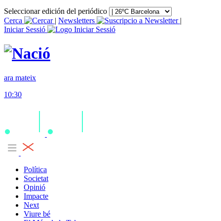
Seleccionar edición del periódico
Cerca
|
Newsletters
|
Iniciar Sessió
ara mateix
10:30
Política
Societat
Opinió
Impacte
Next
Viure bé