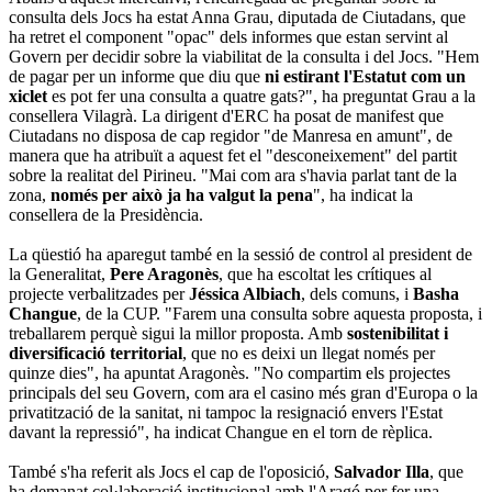
consulta dels Jocs ha estat Anna Grau, diputada de Ciutadans, que
ha retret el component "opac" dels informes que estan servint al
Govern per decidir sobre la viabilitat de la consulta i del Jocs. "Hem
de pagar per un informe que diu que
ni estirant l'Estatut com un
xiclet
es pot fer una consulta a quatre gats?", ha preguntat Grau a la
consellera Vilagrà. La dirigent d'ERC ha posat de manifest que
Ciutadans no disposa de cap regidor "de Manresa en amunt", de
manera que ha atribuït a aquest fet el "desconeixement" del partit
sobre la realitat del Pirineu. "Mai com ara s'havia parlat tant de la
zona,
només per això ja ha valgut la pena
", ha indicat la
consellera de la Presidència.
La qüestió ha aparegut també en la sessió de control al president de
la Generalitat,
Pere Aragonès
, que ha escoltat les crítiques al
projecte verbalitzades per
Jéssica Albiach
, dels comuns, i
Basha
Changue
, de la CUP. "Farem una consulta sobre aquesta proposta, i
treballarem perquè sigui la millor proposta. Amb
sostenibilitat i
diversificació territorial
, que no es deixi un llegat només per
quinze dies", ha apuntat Aragonès. "No compartim els projectes
principals del seu Govern, com ara el casino més gran d'Europa o la
privatització de la sanitat, ni tampoc la resignació envers l'Estat
davant la repressió", ha indicat Changue en el torn de rèplica.
També s'ha referit als Jocs el cap de l'oposició,
Salvador Illa
, que
ha demanat col·laboració institucional amb l'Aragó per fer una