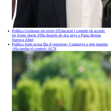
Política
Gestionar els errors d'Educació i complir els acords:
els fronts oberts d'Illa després de dos anys a Palau
Bernat
Surroca Albet
Política
Junts acusa Illa d'«ensorrar» Catalunya a mig mandat:
«Ha perdut el control»
ACN