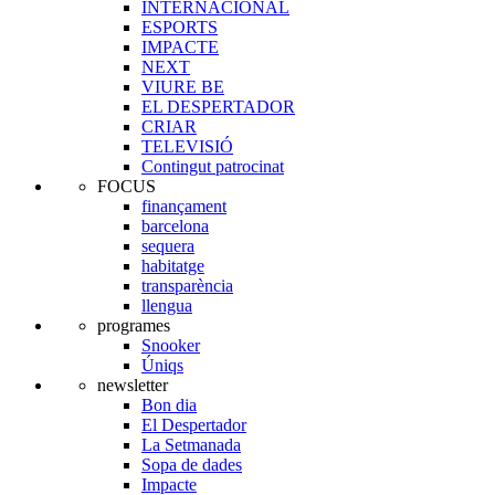
INTERNACIONAL
ESPORTS
IMPACTE
NEXT
VIURE BE
EL DESPERTADOR
CRIAR
TELEVISIÓ
Contingut patrocinat
FOCUS
finançament
barcelona
sequera
habitatge
transparència
llengua
programes
Snooker
Úniqs
newsletter
Bon dia
El Despertador
La Setmanada
Sopa de dades
Impacte