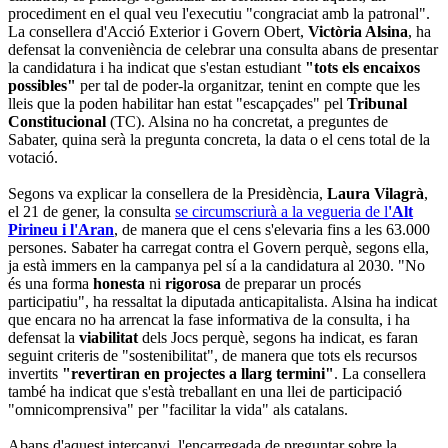
procediment en el qual veu l'executiu "congraciat amb la patronal".
La consellera d'Acció Exterior i Govern Obert,
Victòria Alsina
, ha
defensat la conveniència de celebrar una consulta abans de presentar
la candidatura i ha indicat que s'estan estudiant
"tots els encaixos
possibles"
per tal de poder-la organitzar, tenint en compte que les
lleis que la poden habilitar han estat "escapçades" pel
Tribunal
Constitucional
(TC). Alsina no ha concretat, a preguntes de
Sabater, quina serà la pregunta concreta, la data o el cens total de la
votació.
Segons va explicar la consellera de la Presidència,
Laura Vilagrà
,
el 21 de gener, la consulta
se circumscriurà a la vegueria de l
'Alt
Pirineu i l'Aran
, de manera que el cens s'elevaria fins a les 63.000
persones. Sabater ha carregat contra el Govern perquè, segons ella,
ja està immers en la campanya pel sí a la candidatura al 2030. "No
és una forma
honesta
ni
rigorosa
de preparar un procés
participatiu", ha ressaltat la diputada anticapitalista. Alsina ha indicat
que encara no ha arrencat la fase informativa de la consulta, i ha
defensat la
viabilitat
dels Jocs perquè, segons ha indicat, es faran
seguint criteris de "sostenibilitat", de manera que tots els recursos
invertits
"revertiran en projectes a llarg termini"
. La consellera
també ha indicat que s'està treballant en una llei de participació
"omnicomprensiva" per "facilitar la vida" als catalans.
Abans d'aquest intercanvi, l'encarregada de preguntar sobre la