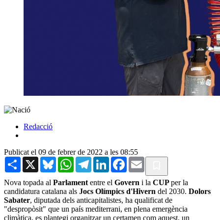
Redacció
Publicat el 09 de febrer de 2022 a les 08:55
Share
X
Bluesky
WhatsApp
Telegram
LinkedIn
Facebook
Email
Nova topada al
Parlament
entre el
Govern
i la
CUP
per la
candidatura catalana als
Jocs Olímpics d'Hivern
del 2030.
Dolors
Sabater
, diputada dels anticapitalistes, ha qualificat de
"despropòsit" que un país mediterrani, en plena emergència
climàtica, es plantegi organitzar un certamen com aquest, un