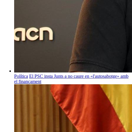
Política
El PSC insta Junts a no caure en «l'autosabotge» amb
el finançament