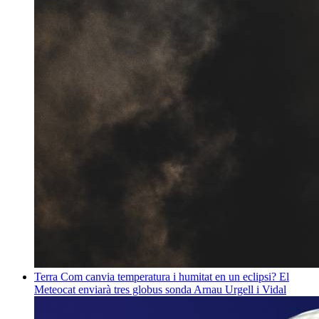
Terra
Com canvia temperatura i humitat en un eclipsi? El
Meteocat enviarà tres globus sonda
Arnau Urgell i Vidal