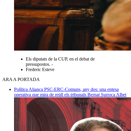
Els diputats de la CUP, en el debat de
pressupostos. -
Frederic Esteve
ARA A PORTADA
Política
Aliança PSC-ERC-Comuns, any dos: una entesa
operativa que mira de reüll els tribunals
Bernat Surroca Albet