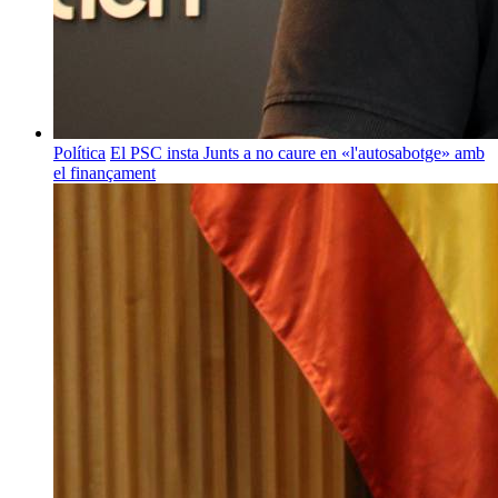
Política
El PSC insta Junts a no caure en «l'autosabotge» amb
el finançament