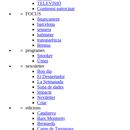
TELEVISIÓ
Contingut patrocinat
FOCUS
finançament
barcelona
sequera
habitatge
transparència
llengua
programes
Snooker
Úniqs
newsletter
Bon dia
El Despertador
La Setmanada
Sopa de dades
Impacte
Nextletter
Criar
edicions
Catalunya
Baix Montseny
Berguedà
Camp de Tarragona