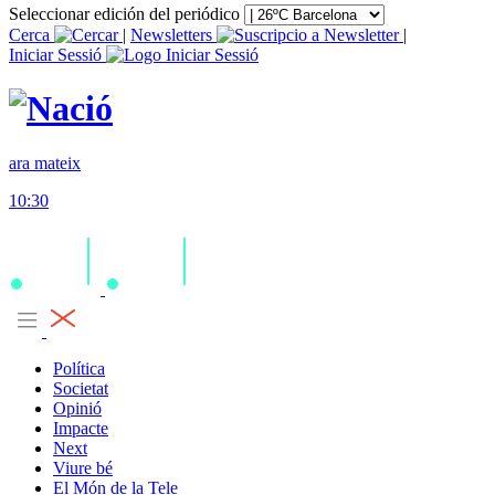
Seleccionar edición del periódico
Cerca
|
Newsletters
|
Iniciar Sessió
ara mateix
10:30
Política
Societat
Opinió
Impacte
Next
Viure bé
El Món de la Tele