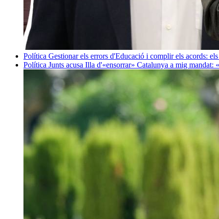
Política
Gestionar els errors d'Educació i complir els acords: els
Política
Junts acusa Illa d'«ensorrar» Catalunya a mig mandat: 