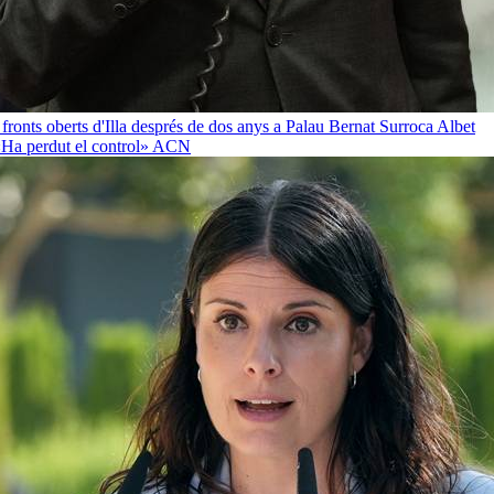
 fronts oberts d'Illa després de dos anys a Palau
Bernat Surroca Albet
«Ha perdut el control»
ACN