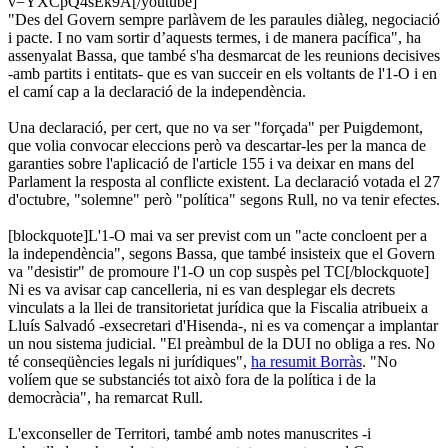
v=YXCpQ4sEk9A[/youtube]
"Des del Govern sempre parlàvem de les paraules diàleg, negociació
i pacte. I no vam sortir d’aquests termes, i de manera pacífica", ha
assenyalat Bassa, que també s'ha desmarcat de les reunions decisives
-amb partits i entitats- que es van succeir en els voltants de l'1-O i en
el camí cap a la declaració de la independència.
Una declaració, per cert, que no va ser "forçada" per Puigdemont,
que volia convocar eleccions però va descartar-les per la manca de
garanties sobre l'aplicació de l'article 155 i va deixar en mans del
Parlament la resposta al conflicte existent. La declaració votada el 27
d'octubre, "solemne" però "política" segons Rull, no va tenir efectes.
[blockquote]L'1-O mai va ser previst com un "acte concloent per a
la independència", segons Bassa, que també insisteix que el Govern
va "desistir" de promoure l'1-O un cop suspès pel TC[/blockquote]
Ni es va avisar cap cancelleria, ni es van desplegar els decrets
vinculats a la llei de transitorietat jurídica que la Fiscalia atribueix a
Lluís Salvadó -exsecretari d'Hisenda-, ni es va començar a implantar
un nou sistema judicial. "El preàmbul de la DUI no obliga a res. No
té conseqüències legals ni jurídiques",
ha resumit Borràs
. "No
volíem que se substanciés tot això fora de la política i de la
democràcia", ha remarcat Rull.
L'exconseller de Territori, també amb notes manuscrites -i