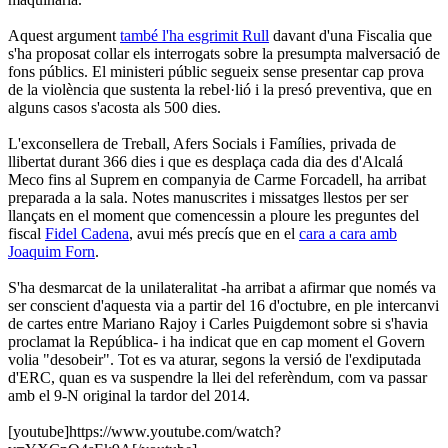
Aquest argument
també l'ha esgrimit Rull
davant d'una Fiscalia que
s'ha proposat collar els interrogats sobre la presumpta malversació de
fons públics. El ministeri públic segueix sense presentar cap prova
de la violència que sustenta la rebel·lió i la presó preventiva, que en
alguns casos s'acosta als 500 dies.
L'exconsellera de Treball, Afers Socials i Famílies, privada de
llibertat durant 366 dies i que es desplaça cada dia des d'Alcalá
Meco fins al Suprem en companyia de Carme Forcadell, ha arribat
preparada a la sala. Notes manuscrites i missatges llestos per ser
llançats en el moment que comencessin a ploure les preguntes del
fiscal
Fidel Cadena
, avui més precís que en el
cara a cara amb
Joaquim Forn
.
S'ha desmarcat de la unilateralitat -ha arribat a afirmar que només va
ser conscient d'aquesta via a partir del 16 d'octubre, en ple intercanvi
de cartes entre Mariano Rajoy i Carles Puigdemont sobre si s'havia
proclamat la República- i ha indicat que en cap moment el Govern
volia "desobeir". Tot es va aturar, segons la versió de l'exdiputada
d'ERC, quan es va suspendre la llei del referèndum, com va passar
amb el 9-N original la tardor del 2014.
[youtube]https://www.youtube.com/watch?