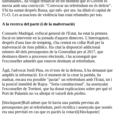
subratllades-, ha volgut remarcar en tot moment que el Govern es
movia amb una convicció: "Convocar un referèndum no és delicte".
S'hi ha sumat després Bassa, qui més -per ara- ha diluït el capital de
l'1-O. Les acusacions de violència han estat rebatudes per tots.
A la recerca del pacte (i de la malversació)
Consuelo Madrigal, exfiscal general de l'Estat, ha estat la primera
fiscal en intervenir en la jornada d'aquest dimecres. L'interrogatori,
després d'una fase de tempteig, s'ha centrat en collar Rull per la
malversació de fons públics. Ha citat la disposició addicional
número 40 dels pressupostos de la Generalitat per al 2017, que
destinava diners a processos electorals, i ha aconseguit que
l'exconseller admetés que estaven destinats al referèndum.
Àgil, l'advocat Jordi Pina, en el torn de la defensa, li ha demanat que
ampliés la informació. En el moment de la crear la partida, ha
matisat, encara era possible "pactar" un referèndum amb l'Estat, tot i
la posició immòbil de Rajoy. "Seria constitucional", ha assenyalat
l'exconseller de Territori, que ha donat explicacions sobre per què el
Port de Palamós no va allotjar el vaixell dels
piolins
.
[blockquote]Rull admet que hi havia una partida prevista als
pressupostos per al referèndum, però rectifica i assenyala que només
era una previsió en cas que es pactés la votació[/blockquote]