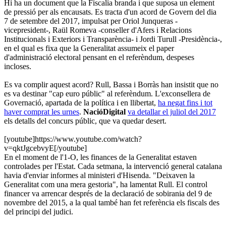
Hi ha un document que la Fiscalia branda i que suposa un element
de pressió per als encausats. Es tracta d'un acord de Govern del dia
7 de setembre del 2017, impulsat per Oriol Junqueras -
vicepresident-, Raül Romeva -conseller d'Afers i Relacions
Institucionals i Exteriors i Transparència- i Jordi Turull -Presidència-,
en el qual es fixa que la Generalitat assumeix el paper
d'administració electoral pensant en el referèndum, despeses
incloses.
Es va complir aquest acord? Rull, Bassa i Borràs han insistit que no
es va destinar "cap euro públic" al referèndum. L'exconsellera de
Governació, apartada de la política i en llibertat,
ha negat fins i tot
haver comprat les urnes
.
NacióDigital
va detallar el juliol del 2017
els detalls del concurs públic, que va quedar desert.
[youtube]https://www.youtube.com/watch?
v=qktJgcebvyE[/youtube]
En el moment de l'1-O, les finances de la Generalitat estaven
controlades per l'Estat. Cada setmana, la intervenció general catalana
havia d'enviar informes al ministeri d'Hisenda. "Deixaven la
Generalitat com una mera gestoria", ha lamentat Rull. El control
financer va arrencar després de la declaració de sobirania del 9 de
novembre del 2015, a la qual també han fet referència els fiscals des
del principi del judici.