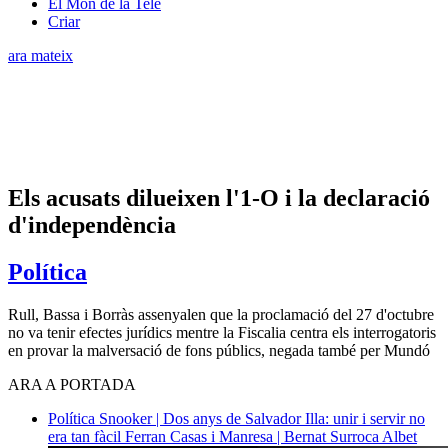
El Món de la Tele
Criar
ara mateix
Els acusats dilueixen l'1-O i la declaració
d'independència
Política
Rull, Bassa i Borràs assenyalen que la proclamació del 27 d'octubre
no va tenir efectes jurídics mentre la Fiscalia centra els interrogatoris
en provar la malversació de fons públics, negada també per Mundó
ARA A PORTADA
Política
Snooker | Dos anys de Salvador Illa: unir i servir no
era tan fàcil
Ferran Casas i Manresa | Bernat Surroca Albet