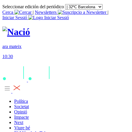
Seleccionar edición del periódico
Cerca
|
Newsletters
|
Iniciar Sessió
ara mateix
10:30
Política
Societat
Opinió
Impacte
Next
Viure bé