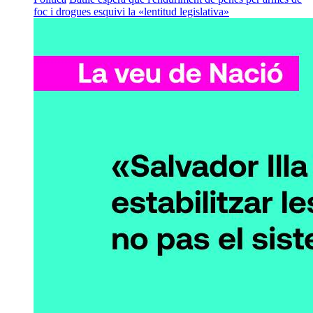
foc i drogues esquivi la «lentitud legislativa»