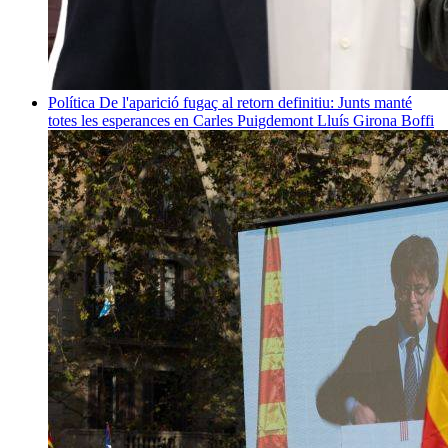
Política
De l'aparició fugaç al retorn definitiu: Junts manté
totes les esperances en Carles Puigdemont
Lluís Girona Boffi