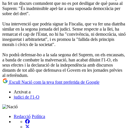
ha fet un discurs contundent que no es pot deslligar de què passa al
Suprem: "És inadmissible apel·lar a una suposada democràcia per
sobre del dret".
Una intervenció que podria signar la Fiscalia, que va fer una diatriba
similar en la segona jornada del judici. Sense respecte a la llei, ha
remarcat el cap de l'Estat, no hi ha "convivència, ni democràcia, sinó
inseguretat i arbitrarietat", i es promou la "fallida dels principis
morals i cívics de la societat".
No podrà defensar-ho a la sala segona del Suprem, on els encausats,
a banda de combatre la malversació, han acabat diluint l'1-O, els
seus efectes i la declaració de la independència amb discursos
distants de tot allò que defensava el Govern en les jornades prèvies
al referèndum.
Escull Nació com la teva font preferida de Google
Arxivat a
judici de l'1-O
Redacció
Política