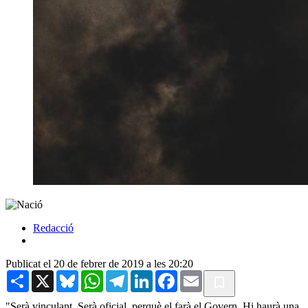
Redacció
Publicat el 20 de febrer de 2019 a les 20:20
Share
X
Bluesky
WhatsApp
Telegram
LinkedIn
Facebook
Email
"Serà vinculant. Serà oficial, perquè el farà el Govern. Hi haurà una