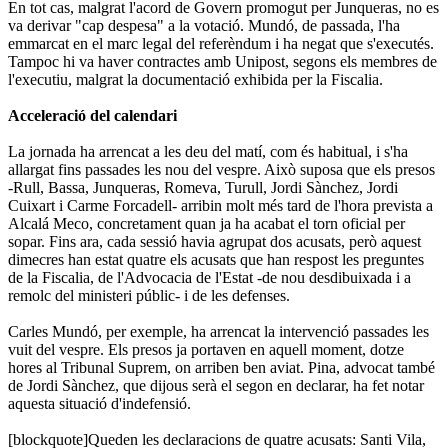
En tot cas, malgrat l'acord de Govern promogut per Junqueras, no es
va derivar "cap despesa" a la votació. Mundó, de passada, l'ha
emmarcat en el marc legal del referèndum i ha negat que s'executés.
Tampoc hi va haver contractes amb Unipost, segons els membres de
l'executiu, malgrat la documentació exhibida per la Fiscalia.
Acceleració del calendari
La jornada ha arrencat a les deu del matí, com és habitual, i s'ha
allargat fins passades les nou del vespre. Això suposa que els presos
-Rull, Bassa, Junqueras, Romeva, Turull, Jordi Sànchez, Jordi
Cuixart i Carme Forcadell- arribin molt més tard de l'hora prevista a
Alcalá Meco, concretament quan ja ha acabat el torn oficial per
sopar. Fins ara, cada sessió havia agrupat dos acusats, però aquest
dimecres han estat quatre els acusats que han respost les preguntes
de la Fiscalia, de l'Advocacia de l'Estat -de nou desdibuixada i a
remolc del ministeri públic- i de les defenses.
Carles Mundó, per exemple, ha arrencat la intervenció passades les
vuit del vespre. Els presos ja portaven en aquell moment, dotze
hores al Tribunal Suprem, on arriben ben aviat. Pina, advocat també
de Jordi Sànchez, que dijous serà el segon en declarar, ha fet notar
aquesta situació d'indefensió.
[blockquote]Queden les declaracions de quatre acusats: Santi Vila,