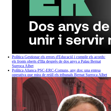
Política
Gestionar els errors d'Educació i complir els acords:
els fronts oberts d'Illa després de dos anys a Palau
Bernat
Surroca Albet
Política
Aliança PSC-ERC-Comuns, any dos: una entesa
operativa que mira de reüll els tribunals
Bernat Surroca Albet