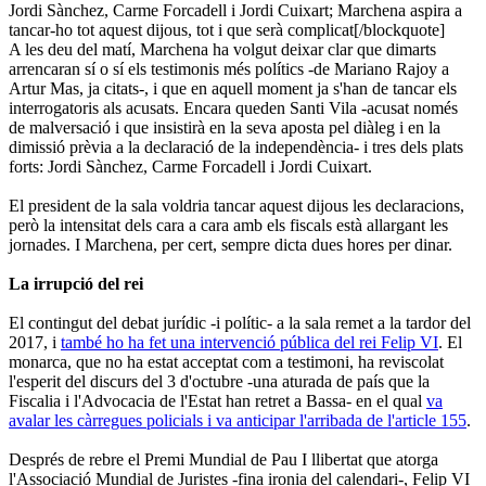
Jordi Sànchez, Carme Forcadell i Jordi Cuixart; Marchena aspira a
tancar-ho tot aquest dijous, tot i que serà complicat[/blockquote]
A les deu del matí, Marchena ha volgut deixar clar que dimarts
arrencaran sí o sí els testimonis més polítics -de Mariano Rajoy a
Artur Mas, ja citats-, i que en aquell moment ja s'han de tancar els
interrogatoris als acusats. Encara queden Santi Vila -acusat només
de malversació i que insistirà en la seva aposta pel diàleg i en la
dimissió prèvia a la declaració de la independència- i tres dels plats
forts: Jordi Sànchez, Carme Forcadell i Jordi Cuixart.
El president de la sala voldria tancar aquest dijous les declaracions,
però la intensitat dels cara a cara amb els fiscals està allargant les
jornades. I Marchena, per cert, sempre dicta dues hores per dinar.
La irrupció del rei
El contingut del debat jurídic -i polític- a la sala remet a la tardor del
2017, i
també ho ha fet una intervenció pública del rei Felip VI
. El
monarca, que no ha estat acceptat com a testimoni, ha reviscolat
l'esperit del discurs del 3 d'octubre -una aturada de país que la
Fiscalia i l'Advocacia de l'Estat han retret a Bassa- en el qual
va
avalar les càrregues policials i va anticipar l'arribada de l'article 155
.
Després de rebre el Premi Mundial de Pau I llibertat que atorga
l'Associació Mundial de Juristes -fina ironia del calendari-, Felip VI