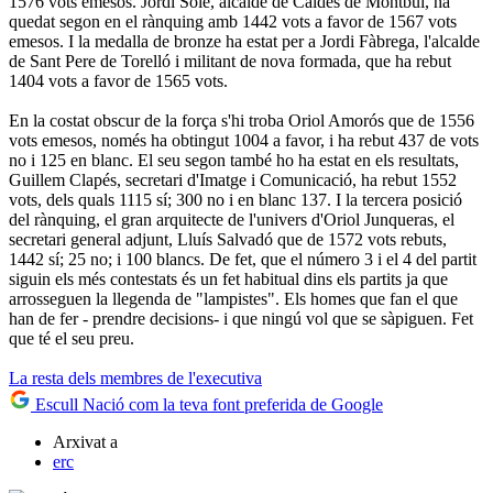
1576 vots emesos. Jordi Solé, alcalde de Caldes de Montbui, ha
quedat segon en el rànquing amb 1442 vots a favor de 1567 vots
emesos. I la medalla de bronze ha estat per a Jordi Fàbrega, l'alcalde
de Sant Pere de Torelló i militant de nova formada, que ha rebut
1404 vots a favor de 1565 vots.
En la costat obscur de la força s'hi troba Oriol Amorós que de 1556
vots emesos, només ha obtingut 1004 a favor, i ha rebut 437 de vots
no i 125 en blanc. El seu segon també ho ha estat en els resultats,
Guillem Clapés, secretari d'Imatge i Comunicació, ha rebut 1552
vots, dels quals 1115 sí; 300 no i en blanc 137. I la tercera posició
del rànquing, el gran arquitecte de l'univers d'Oriol Junqueras, el
secretari general adjunt, Lluís Salvadó que de 1572 vots rebuts,
1442 sí; 25 no; i 100 blancs. De fet, que el número 3 i el 4 del partit
siguin els més contestats és un fet habitual dins els partits ja que
arrosseguen la llegenda de "lampistes". Els homes que fan el que
han de fer - prendre decisions- i que ningú vol que se sàpiguen. Fet
que té el seu preu.
La resta dels membres de l'executiva
Escull Nació com la teva font preferida de Google
Arxivat a
erc