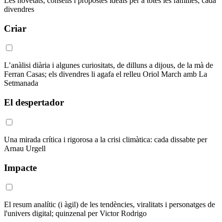
Les novetats, consells i propostes ideals per a totes les famílies, cada
divendres
Criar
L’anàlisi diària i algunes curiositats, de dilluns a dijous, de la mà de
Ferran Casas; els divendres li agafa el relleu Oriol March amb La
Setmanada
El despertador
Una mirada crítica i rigorosa a la crisi climàtica: cada dissabte per
Arnau Urgell
Impacte
El resum analític (i àgil) de les tendències, viralitats i personatges de
l'univers digital; quinzenal per Victor Rodrigo