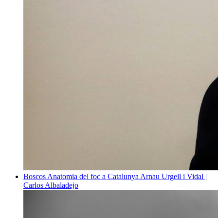
Boscos
Anatomia del foc a Catalunya
Arnau Urgell i Vidal |
Carlos Albaladejo