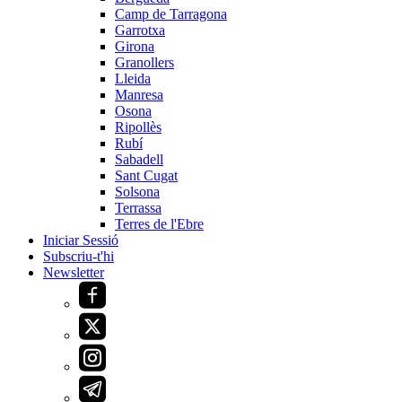
Camp de Tarragona
Garrotxa
Girona
Granollers
Lleida
Manresa
Osona
Ripollès
Rubí
Sabadell
Sant Cugat
Solsona
Terrassa
Terres de l'Ebre
Iniciar Sessió
Subscriu-t'hi
Newsletter