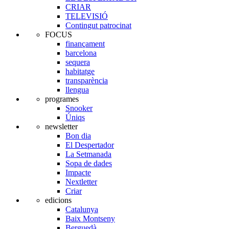
CRIAR
TELEVISIÓ
Contingut patrocinat
FOCUS
finançament
barcelona
sequera
habitatge
transparència
llengua
programes
Snooker
Úniqs
newsletter
Bon dia
El Despertador
La Setmanada
Sopa de dades
Impacte
Nextletter
Criar
edicions
Catalunya
Baix Montseny
Berguedà