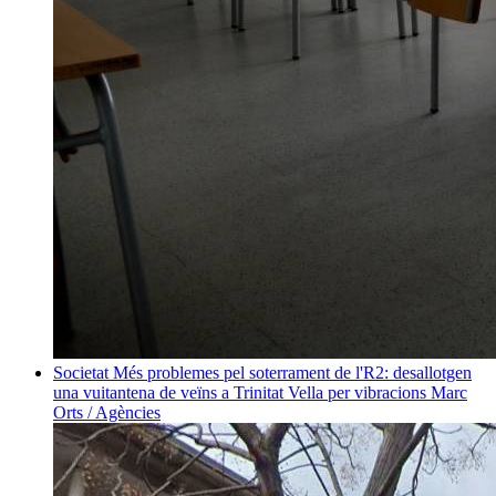
Societat
Més problemes pel soterrament de l'R2: desallotgen
una vuitantena de veïns a Trinitat Vella per vibracions
Marc
Orts / Agències