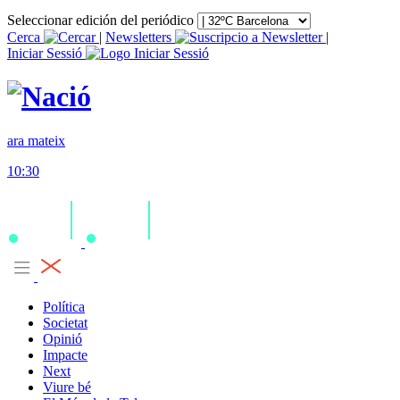
Seleccionar edición del periódico
Cerca
|
Newsletters
|
Iniciar Sessió
ara mateix
10:30
Política
Societat
Opinió
Impacte
Next
Viure bé