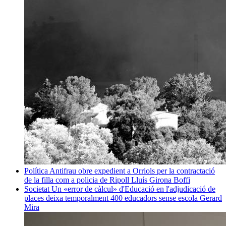
Política
Antifrau obre expedient a Orriols per la contractació
de la filla com a policia de Ripoll
Lluís Girona Boffi
Societat
Un «error de càlcul» d'Educació en l'adjudicació de
places deixa temporalment 400 educadors sense escola
Gerard
Mira