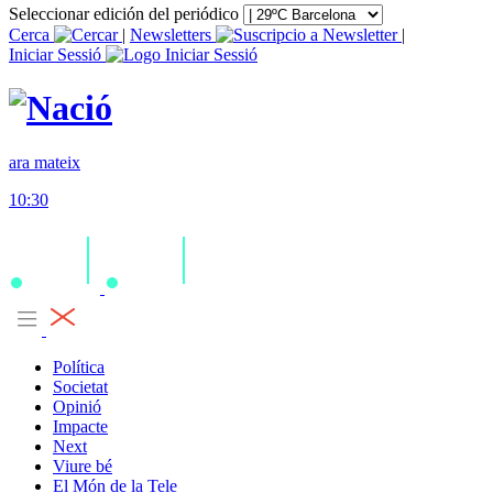
Seleccionar edición del periódico
Cerca
|
Newsletters
|
Iniciar Sessió
ara mateix
10:30
Política
Societat
Opinió
Impacte
Next
Viure bé
El Món de la Tele