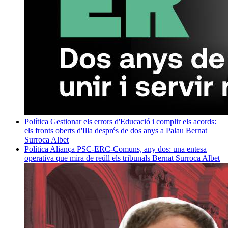
Política
Gestionar els errors d'Educació i complir els acords:
els fronts oberts d'Illa després de dos anys a Palau
Bernat
Surroca Albet
Política
Aliança PSC-ERC-Comuns, any dos: una entesa
operativa que mira de reüll els tribunals
Bernat Surroca Albet