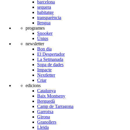
barcelona
sequera
habitatge
transparència
llengua
programes
Snooker
Úniqs
newsletter
Bon dia
El Despertador
La Setmanada
Sopa de dades
Impacte
Nextletter
Criar
edicions
Catalunya
Baix Montseny
Berguedà
Camp de Tarragona
Garrotxa
Girona
Granollers
Lleida