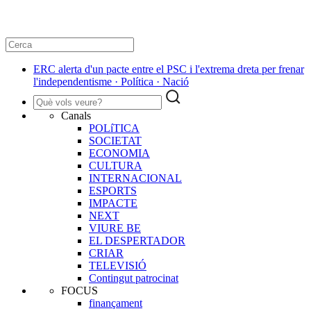
ERC alerta d'un pacte entre el PSC i l'extrema dreta per frenar
l'independentisme · Política · Nació
Canals
POLíTICA
SOCIETAT
ECONOMIA
CULTURA
INTERNACIONAL
ESPORTS
IMPACTE
NEXT
VIURE BE
EL DESPERTADOR
CRIAR
TELEVISIÓ
Contingut patrocinat
FOCUS
finançament