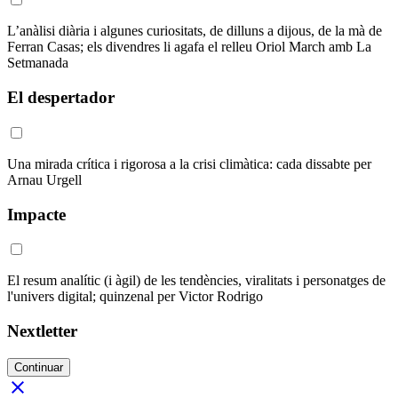
L’anàlisi diària i algunes curiositats, de dilluns a dijous, de la mà de
Ferran Casas; els divendres li agafa el relleu Oriol March amb La
Setmanada
El despertador
Una mirada crítica i rigorosa a la crisi climàtica: cada dissabte per
Arnau Urgell
Impacte
El resum analític (i àgil) de les tendències, viralitats i personatges de
l'univers digital; quinzenal per Victor Rodrigo
Nextletter
Continuar
close