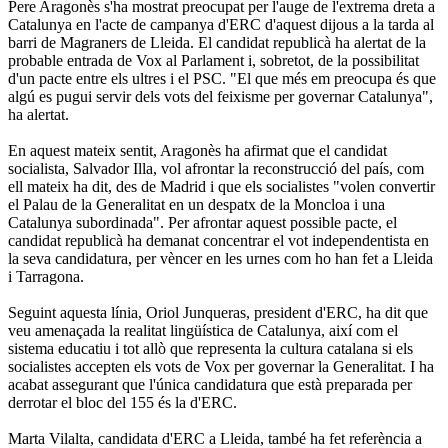
Pere Aragonès s'ha mostrat preocupat per l'auge de l'extrema dreta a
Catalunya en l'acte de campanya d'ERC d'aquest dijous a la tarda al
barri de Magraners de Lleida. El candidat republicà ha alertat de la
probable entrada de Vox al Parlament i, sobretot, de la possibilitat
d'un pacte entre els ultres i el PSC. "El que més em preocupa és que
algú es pugui servir dels vots del feixisme per governar Catalunya",
ha alertat.
En aquest mateix sentit, Aragonès ha afirmat que el candidat
socialista, Salvador Illa, vol afrontar la reconstrucció del país, com
ell mateix ha dit, des de Madrid i que els socialistes "volen convertir
el Palau de la Generalitat en un despatx de la Moncloa i una
Catalunya subordinada". Per afrontar aquest possible pacte, el
candidat republicà ha demanat concentrar el vot independentista en
la seva candidatura, per vèncer en les urnes com ho han fet a Lleida
i Tarragona.
Seguint aquesta línia, Oriol Junqueras, president d'ERC, ha dit que
veu amenaçada la realitat lingüística de Catalunya, així com el
sistema educatiu i tot allò que representa la cultura catalana si els
socialistes accepten els vots de Vox per governar la Generalitat. I ha
acabat assegurant que l'única candidatura que està preparada per
derrotar el bloc del 155 és la d'ERC.
Marta Vilalta, candidata d'ERC a Lleida, també ha fet referència a