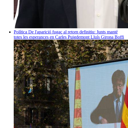
Política
De l'aparició fugaç al retorn definitiu: Junts manté
totes les esperances en Carles Puigdemont
Lluís Girona Boffi