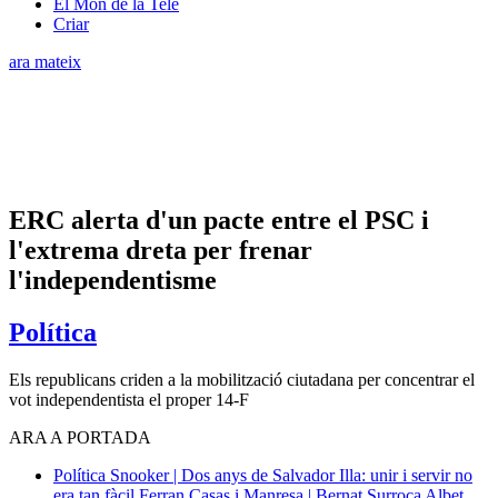
El Món de la Tele
Criar
ara mateix
ERC alerta d'un pacte entre el PSC i
l'extrema dreta per frenar
l'independentisme
Política
Els republicans criden a la mobilització ciutadana per concentrar el
vot independentista el proper 14-F
ARA A PORTADA
Política
Snooker | Dos anys de Salvador Illa: unir i servir no
era tan fàcil
Ferran Casas i Manresa | Bernat Surroca Albet