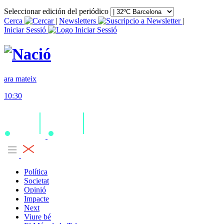
Seleccionar edición del periódico
Cerca
|
Newsletters
|
Iniciar Sessió
ara mateix
10:30
Política
Societat
Opinió
Impacte
Next
Viure bé