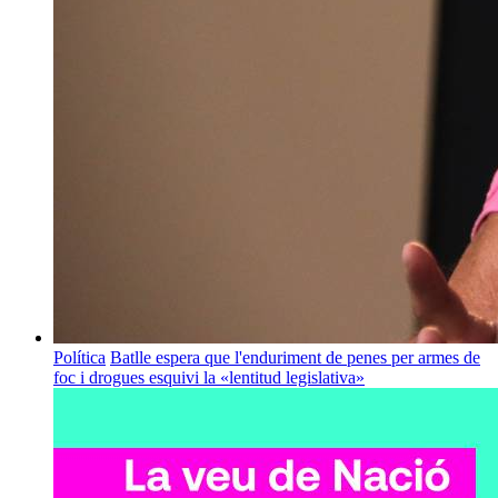
Política
Batlle espera que l'enduriment de penes per armes de
foc i drogues esquivi la «lentitud legislativa»