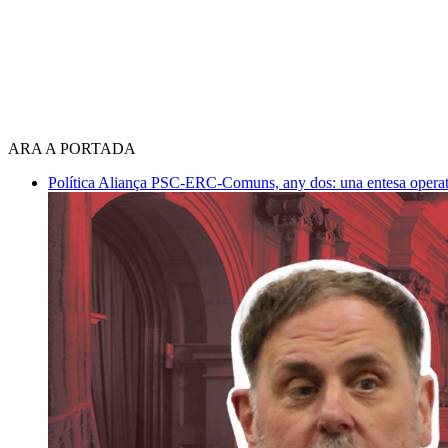
ARA A PORTADA
Política
Aliança PSC-ERC-Comuns, any dos: una entesa operativ