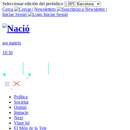
Seleccionar edición del periódico
Cerca
|
Newsletters
|
Iniciar Sessió
ara mateix
10:30
Política
Societat
Opinió
Impacte
Next
Viure bé
El Món de la Tele