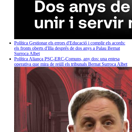
Política
Gestionar els errors d'Educació i complir els acords:
els fronts oberts d'Illa després de dos anys a Palau
Bernat
Surroca Albet
Política
Aliança PSC-ERC-Comuns, any dos: una entesa
operativa que mira de reüll els tribunals
Bernat Surroca Albet