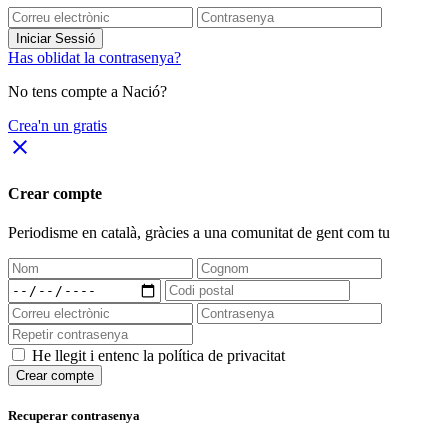
Iniciar Sessió
Has oblidat la contrasenya?
No tens compte a Nació?
Crea'n un gratis
close
Crear compte
Periodisme
en català
, gràcies a una comunitat de gent com tu
He llegit i entenc la política de privacitat
Crear compte
Recuperar contrasenya