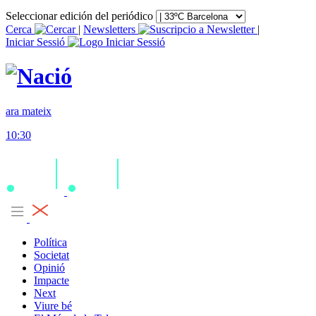
Seleccionar edición del periódico
Cerca
|
Newsletters
|
Iniciar Sessió
ara mateix
10:30
Política
Societat
Opinió
Impacte
Next
Viure bé