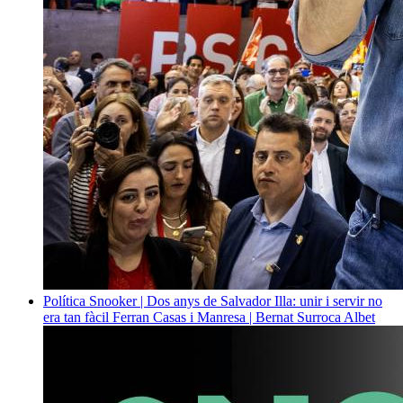
Política
Snooker | Dos anys de Salvador Illa: unir i servir no
era tan fàcil
Ferran Casas i Manresa | Bernat Surroca Albet