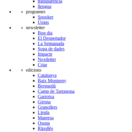
transparència
llengua
programes
Snooker
Úniqs
newsletter
Bon dia
El Despertador
La Setmanada
Sopa de dades
Impacte
Nextletter
Criar
edicions
Catalunya
Baix Montseny
Berguedà
Camp de Tarragona
Garrotxa
Girona
Granollers
Lleida
Manresa
Osona
Ripollès