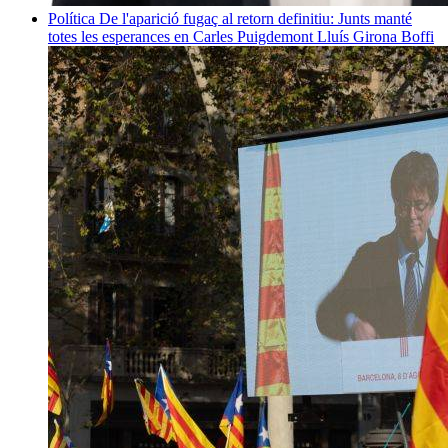
Política
De l'aparició fugaç al retorn definitiu: Junts manté
totes les esperances en Carles Puigdemont
Lluís Girona Boffi