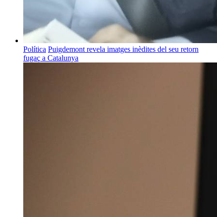
Política
Puigdemont revela imatges inèdites del seu retorn
fugaç a Catalunya