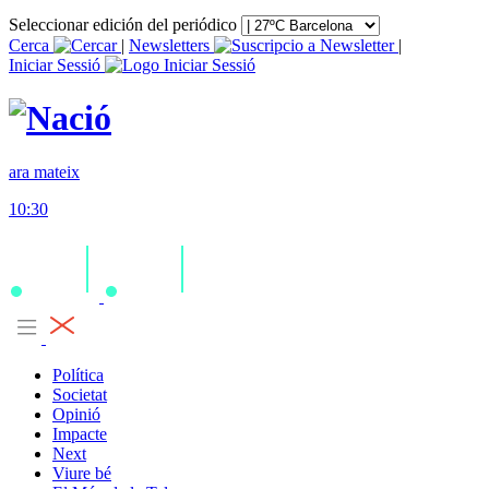
Seleccionar edición del periódico
Cerca
|
Newsletters
|
Iniciar Sessió
ara mateix
10:30
Política
Societat
Opinió
Impacte
Next
Viure bé