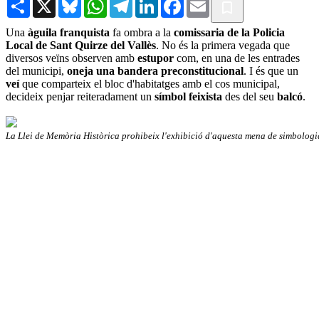
Share
X
Bluesky
WhatsApp
Telegram
LinkedIn
Facebook
Email
Una
àguila franquista
fa ombra a la
comissaria de la Policia
Local de Sant Quirze del Vallès
. No és la primera vegada que
diversos veïns observen amb
estupor
com, en una de les entrades
del municipi,
oneja una bandera preconstitucional
. I és que un
veí
que comparteix el bloc d'habitatges amb el cos municipal,
decideix penjar reiteradament un
símbol feixista
des del seu
balcó
.
La Llei de Memòria Històrica prohibeix l'exhibició d'aquesta mena de simbolog