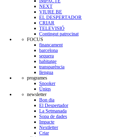
IMPACTE
NEXT
VIURE BE
EL DESPERTADOR
CRIAR
TELEVISIÓ
Contingut patrocinat
FOCUS
finançament
barcelona
sequera
habitatge
transparència
llengua
programes
Snooker
Úniqs
newsletter
Bon dia
El Despertador
La Setmanada
Sopa de dades
Impacte
Nextletter
Criar