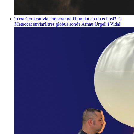
Terra
Com canvia temperatura i humitat en un eclipsi? El
Meteocat enviarà tres globus sonda
Arnau Urgell i Vidal