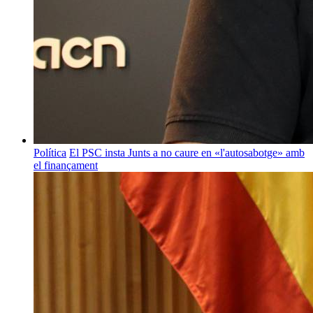
Política
El PSC insta Junts a no caure en «l'autosabotge» amb
el finançament