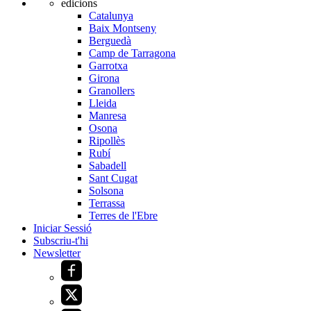
edicions
Catalunya
Baix Montseny
Berguedà
Camp de Tarragona
Garrotxa
Girona
Granollers
Lleida
Manresa
Osona
Ripollès
Rubí
Sabadell
Sant Cugat
Solsona
Terrassa
Terres de l'Ebre
Iniciar Sessió
Subscriu-t'hi
Newsletter