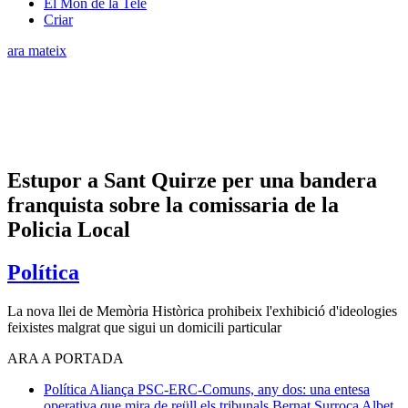
El Món de la Tele
Criar
ara mateix
Estupor a Sant Quirze per una bandera
franquista sobre la comissaria de la
Policia Local
Política
La nova llei de Memòria Històrica prohibeix l'exhibició d'ideologies
feixistes malgrat que sigui un domicili particular
ARA A PORTADA
Política
Aliança PSC-ERC-Comuns, any dos: una entesa
operativa que mira de reüll els tribunals
Bernat Surroca Albet