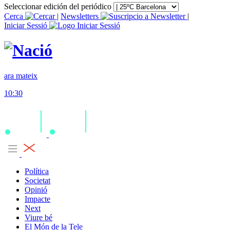
Seleccionar edición del periódico
Cerca
|
Newsletters
|
Iniciar Sessió
ara mateix
10:30
Política
Societat
Opinió
Impacte
Next
Viure bé
El Món de la Tele