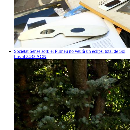
Societat
Sense sort: el Pirineu no veurà un eclipsi total de Sol
fins al 2433
ACN