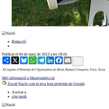
Redacció
Publicat el 04 de març de 2012 a les 19:16
Share
X
Bluesky
WhatsApp
Telegram
LinkedIn
Facebook
Email
El regidor d'Hisenda de l'Ajuntament de Moià, Ramon Crespiera. Foto: Arxiu
Més informació a ManresaInfo.cat
Escull Nació com la teva font preferida de Google
Arxivat a
crisi moià