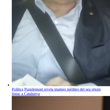
Política
Puigdemont revela imatges inèdites del seu retorn
fugaç a Catalunya