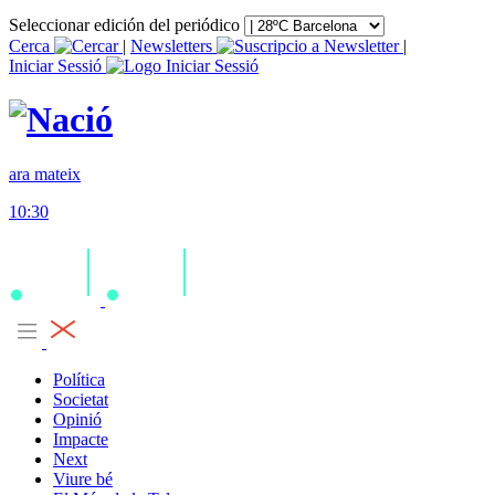
Seleccionar edición del periódico
Cerca
|
Newsletters
|
Iniciar Sessió
ara mateix
10:30
Política
Societat
Opinió
Impacte
Next
Viure bé