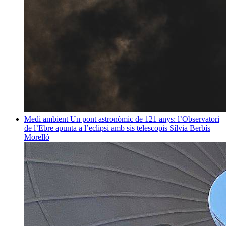
Medi ambient
Un pont astronòmic de 121 anys: l’Observatori
de l’Ebre apunta a l’eclipsi amb sis telescopis
Sílvia Berbís
Morelló