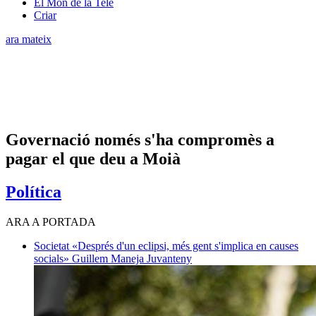
El Món de la Tele
Criar
ara mateix
Governació només s'ha compromès a
pagar el que deu a Moià
Política
ARA A PORTADA
Societat
«Després d'un eclipsi, més gent s'implica en causes
socials»
Guillem Maneja Juvanteny