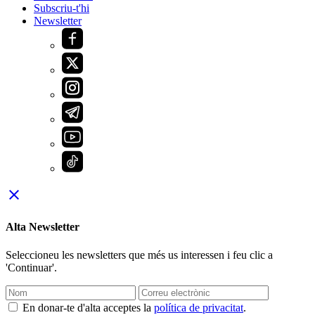
Subscriu-t'hi
Newsletter
close
Alta Newsletter
Seleccioneu les newsletters que més us interessen i feu clic a
'Continuar'.
En donar-te d'alta acceptes la
política de privacitat
.