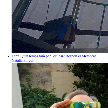
Terra
Quin temps farà per l'eclipsi? Respon el Meteocat
Natàlia Pinyol