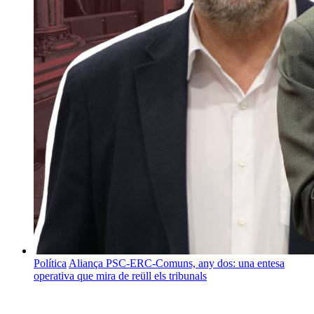
Política
Aliança PSC-ERC-Comuns, any dos: una entesa
operativa que mira de reüll els tribunals