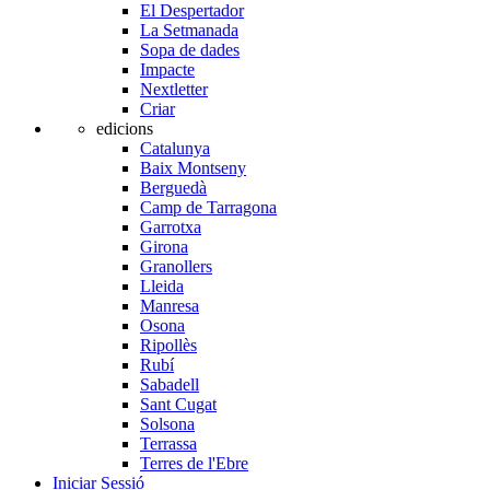
El Despertador
La Setmanada
Sopa de dades
Impacte
Nextletter
Criar
edicions
Catalunya
Baix Montseny
Berguedà
Camp de Tarragona
Garrotxa
Girona
Granollers
Lleida
Manresa
Osona
Ripollès
Rubí
Sabadell
Sant Cugat
Solsona
Terrassa
Terres de l'Ebre
Iniciar Sessió