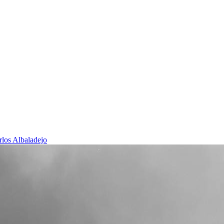
rlos Albaladejo