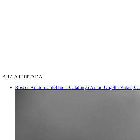
ARA A PORTADA
Boscos
Anatomia del foc a Catalunya
Arnau Urgell i Vidal | Ca