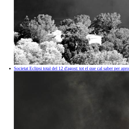
Societat
Eclipsi total del 12 d'agost: tot el que cal saber per apr