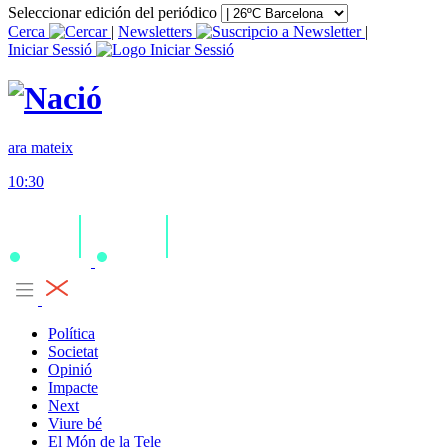
Seleccionar edición del periódico
Cerca
|
Newsletters
|
Iniciar Sessió
ara mateix
10:30
Política
Societat
Opinió
Impacte
Next
Viure bé
El Món de la Tele