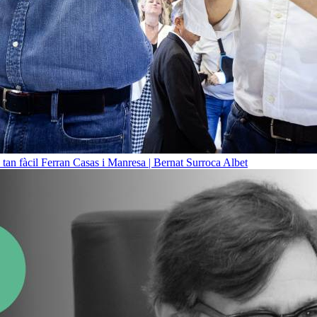
 tan fàcil
Ferran Casas i Manresa | Bernat Surroca Albet