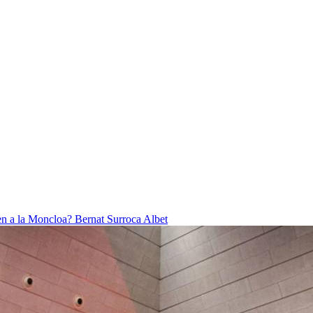
ben a la Moncloa?
Bernat Surroca Albet