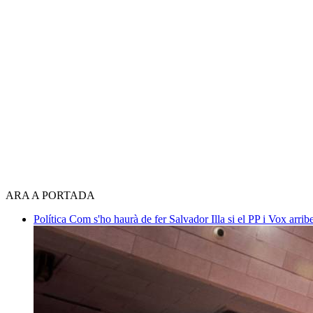
ARA A PORTADA
Política
Com s'ho haurà de fer Salvador Illa si el PP i Vox arri