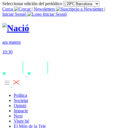
Seleccionar edición del periódico
Cerca
|
Newsletters
|
Iniciar Sessió
ara mateix
10:30
Política
Societat
Opinió
Impacte
Next
Viure bé
El Món de la Tele