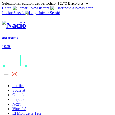
Seleccionar edición del periódico
Cerca
|
Newsletters
|
Iniciar Sessió
ara mateix
10:30
Política
Societat
Opinió
Impacte
Next
Viure bé
El Món de la Tele