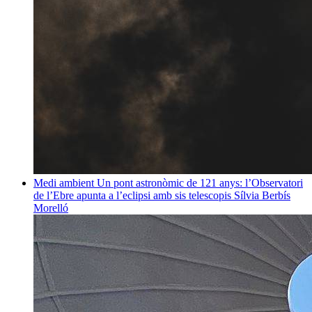
Medi ambient
Un pont astronòmic de 121 anys: l’Observatori
de l’Ebre apunta a l’eclipsi amb sis telescopis
Sílvia Berbís
Morelló