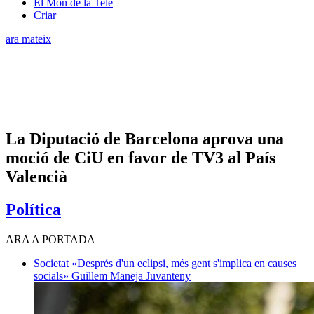
El Món de la Tele
Criar
ara mateix
La Diputació de Barcelona aprova una
moció de CiU en favor de TV3 al País
Valencià
Política
ARA A PORTADA
Societat
«Després d'un eclipsi, més gent s'implica en causes
socials»
Guillem Maneja Juvanteny