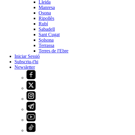
Lleida
Manresa
Osona
Ripollès
Rubí
Sabadell
Sant Cugat
Solsona
Terrassa
Terres de l'Ebre
Iniciar Sessió
Subscriu-t'hi
Newsletter