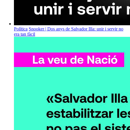
Política
Snooker | Dos anys de Salvador Illa: unir i servir no
era tan fàcil