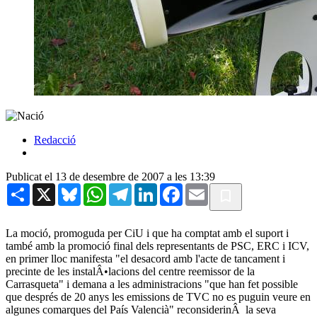
Redacció
Publicat el 13 de desembre de 2007 a les 13:39
Share
X
Bluesky
WhatsApp
Telegram
LinkedIn
Facebook
Email
La moció, promoguda per CiU i que ha comptat amb el suport i
també amb la promoció final dels representants de PSC, ERC i ICV,
en primer lloc manifesta "el desacord amb l'acte de tancament i
precinte de les instalÂ•lacions del centre reemissor de la
Carrasqueta" i demana a les administracions "que han fet possible
que després de 20 anys les emissions de TVC no es puguin veure en
algunes comarques del País Valencià" reconsiderinÂ la seva