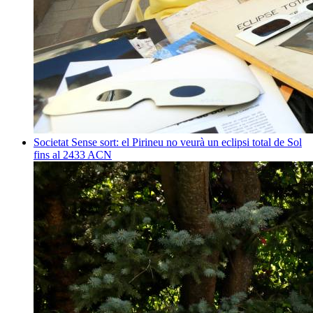
Societat
Sense sort: el Pirineu no veurà un eclipsi total de Sol
fins al 2433
ACN