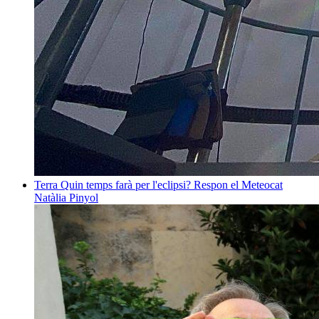
Terra
Quin temps farà per l'eclipsi? Respon el Meteocat
Natàlia Pinyol