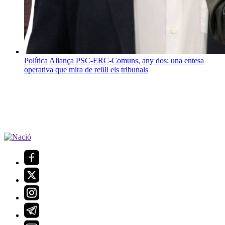
Política
Aliança PSC-ERC-Comuns, any dos: una entesa
operativa que mira de reüll els tribunals