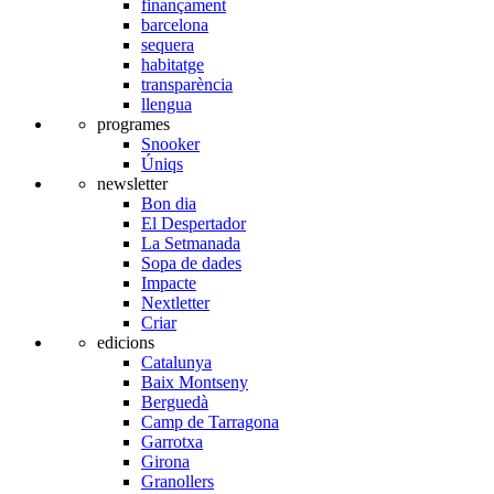
finançament
barcelona
sequera
habitatge
transparència
llengua
programes
Snooker
Úniqs
newsletter
Bon dia
El Despertador
La Setmanada
Sopa de dades
Impacte
Nextletter
Criar
edicions
Catalunya
Baix Montseny
Berguedà
Camp de Tarragona
Garrotxa
Girona
Granollers