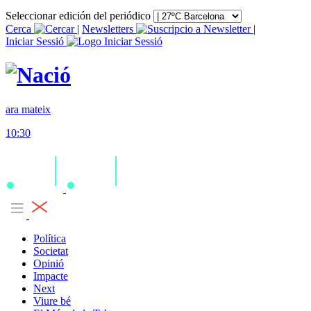
Seleccionar edición del periódico
Cerca
|
Newsletters
|
Iniciar Sessió
ara mateix
10:30
Política
Societat
Opinió
Impacte
Next
Viure bé