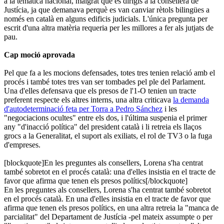
a la temàtica nacional, malgrat que es dirigís a la consellera de
Justícia, ja que demanava perquè es van canviar rètols bilingües a
només en català en alguns edificis judicials. L'única pregunta per
escrit d'una altra matèria requeria per les millores a fer als jutjats de
pau.
Cap moció aprovada
Pel que fa a les mocions defensades, totes tres tenien relació amb el
procés i també totes tres van ser tombades pel ple del Parlament.
Una d'elles defensava que els presos de l'1-O tenien un tracte
preferent respecte els altres interns, una altra criticava
la demanda
d'autodeterminació feta per Torra a Pedro Sánchez
i les
"negociacions ocultes" entre els dos, i l'última suspenia el primer
any "d'inacció política" del president català i li retreia els llaços
grocs a la Generalitat, el suport als exiliats, el rol de TV3 o la fuga
d'empreses.
[blockquote]En les preguntes als consellers, Lorena s'ha centrat
també sobretot en el procés català: una d'elles insistia en el tracte de
favor que afirma que tenen els presos polítics[/blockquote]
En les preguntes als consellers, Lorena s'ha centrat també sobretot
en el procés català. En una d'elles insistia en el tracte de favor que
afirma que tenen els presos polítics, en una altra retreia la "manca de
parcialitat" del Departament de Justícia -pel mateix assumpte o per