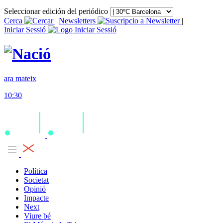
Seleccionar edición del periódico
Cerca
|
Newsletters
|
Iniciar Sessió
ara mateix
10:30
Política
Societat
Opinió
Impacte
Next
Viure bé