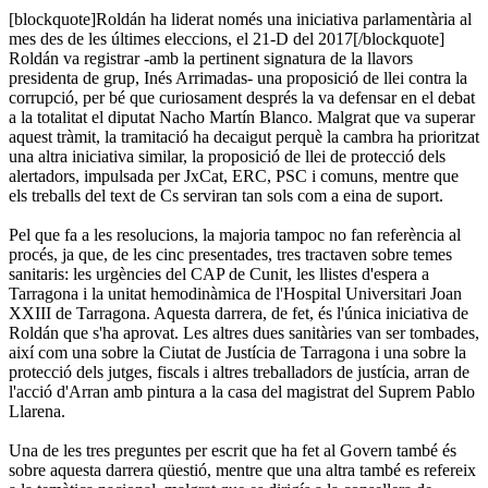
[blockquote]Roldán ha liderat només una iniciativa parlamentària al
mes des de les últimes eleccions, el 21-D del 2017[/blockquote]
Roldán va registrar -amb la pertinent signatura de la llavors
presidenta de grup, Inés Arrimadas- una proposició de llei contra la
corrupció, per bé que curiosament després la va defensar en el debat
a la totalitat el diputat Nacho Martín Blanco. Malgrat que va superar
aquest tràmit, la tramitació ha decaigut perquè la cambra ha prioritzat
una altra iniciativa similar, la proposició de llei de protecció dels
alertadors, impulsada per JxCat, ERC, PSC i comuns, mentre que
els treballs del text de Cs serviran tan sols com a eina de suport.
Pel que fa a les resolucions, la majoria tampoc no fan referència al
procés, ja que, de les cinc presentades, tres tractaven sobre temes
sanitaris: les urgències del CAP de Cunit, les llistes d'espera a
Tarragona i la unitat hemodinàmica de l'Hospital Universitari Joan
XXIII de Tarragona. Aquesta darrera, de fet, és l'única iniciativa de
Roldán que s'ha aprovat. Les altres dues sanitàries van ser tombades,
així com una sobre la Ciutat de Justícia de Tarragona i una sobre la
protecció dels jutges, fiscals i altres treballadors de justícia, arran de
l'acció d'Arran amb pintura a la casa del magistrat del Suprem Pablo
Llarena.
Una de les tres preguntes per escrit que ha fet al Govern també és
sobre aquesta darrera qüestió, mentre que una altra també es refereix