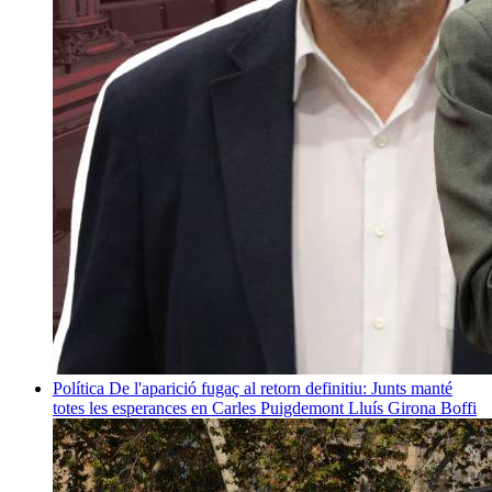
Política
De l'aparició fugaç al retorn definitiu: Junts manté
totes les esperances en Carles Puigdemont
Lluís Girona Boffi