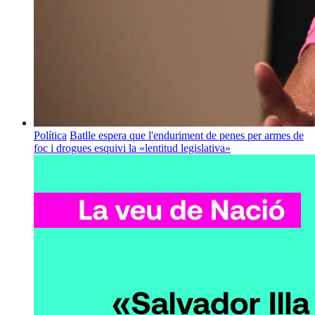
Política
Batlle espera que l'enduriment de penes per armes de
foc i drogues esquivi la «lentitud legislativa»