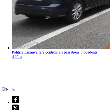
Política
Espanya farà controls als passatgers procedents
d'Itàlia