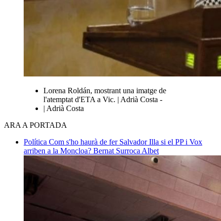
Lorena Roldán, mostrant una imatge de
l'atemptat d'ETA a Vic. | Adrià Costa -
| Adrià Costa
ARA A PORTADA
Política
Com s'ho haurà de fer Salvador Illa si el PP i Vox
arriben a la Moncloa?
Bernat Surroca Albet