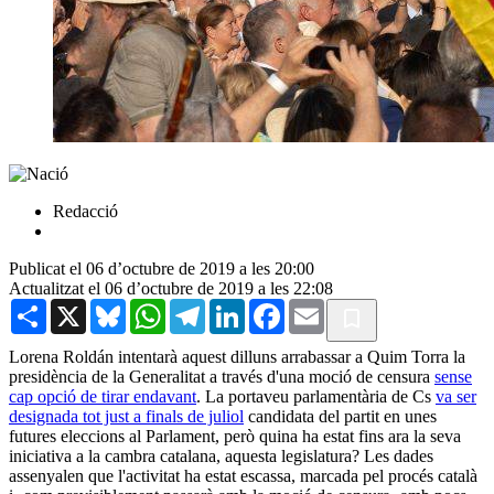
Redacció
Publicat el 06 d’octubre de 2019 a les 20:00
Actualitzat el 06 d’octubre de 2019 a les 22:08
Share
X
Bluesky
WhatsApp
Telegram
LinkedIn
Facebook
Email
Lorena Roldán intentarà aquest dilluns arrabassar a Quim Torra la
presidència de la Generalitat a través d'una moció de censura
sense
cap opció de tirar endavant
. La portaveu parlamentària de Cs
va ser
designada tot just a finals de juliol
candidata del partit en unes
futures eleccions al Parlament, però quina ha estat fins ara la seva
iniciativa a la cambra catalana, aquesta legislatura? Les dades
assenyalen que l'activitat ha estat escassa, marcada pel procés català