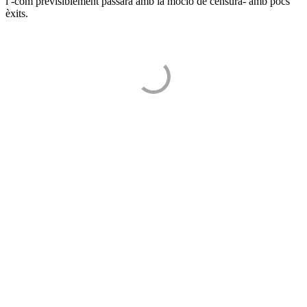
i -com previsiblement passarà amb la moció de censura- amb pocs
èxits.