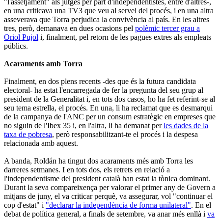
"l'assetjament" als jutges per part d'independentistes, entre d'altres-,
en una criticava una TV3 que veu al servei del procés, i en una altra
asseverava que Torra perjudica la convivència al país. En les altres
tres, però, demanava en dues ocasions pel
polèmic tercer grau a
Oriol Pujol
i, finalment, pel retorn de les pagues extres als empleats
públics.
Acaraments amb Torra
Finalment, en dos plens recents -des que és la futura candidata
electoral- ha estat l'encarregada de fer la pregunta del seu grup al
president de la Generalitat i, en tots dos casos, ho ha fet referint-se al
seu tema estrella, el procés. En una, li ha reclamat que es desmarqui
de la campanya de l'ANC per un consum estratègic en empreses que
no siguin de l'Ibex 35 i, en l'altra, li ha demanat per
les dades de la
taxa de pobresa
, però responsabilitzant-te el procés i la despesa
relacionada amb aquest.
A banda, Roldán ha tingut dos acaraments més amb Torra les
darreres setmanes. I en tots dos, els retrets en relació a
l'independentisme del president català han estat la tònica dominant.
Durant la seva compareixença per valorar el primer any de Govern a
mitjans de juny, el va criticar perquè, va assegurar, vol "continuar el
cop d'estat" i
"declarar la independència de forma unilateral"
. En el
debat de política general, a finals de setembre, va anar més enllà i
va