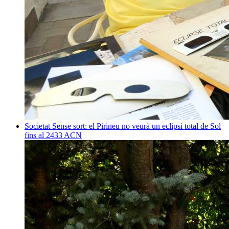
Societat
Sense sort: el Pirineu no veurà un eclipsi total de Sol
fins al 2433
ACN