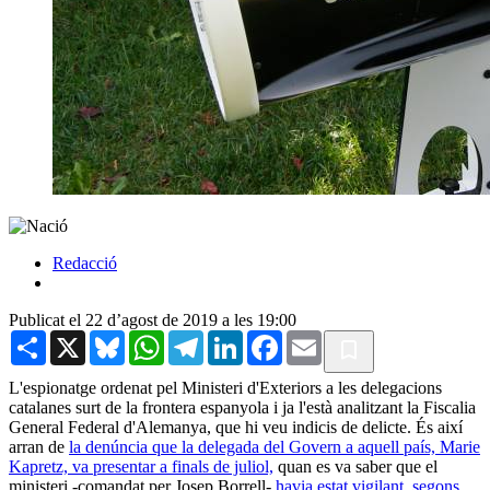
Redacció
Publicat el 22 d’agost de 2019 a les 19:00
Share
X
Bluesky
WhatsApp
Telegram
LinkedIn
Facebook
Email
L'espionatge ordenat pel Ministeri d'Exteriors a les delegacions
catalanes surt de la frontera espanyola i ja l'està analitzant la Fiscalia
General Federal d'Alemanya, que hi veu indicis de delicte. És així
arran de
la denúncia que la delegada del Govern a aquell país, Marie
Kapretz, va presentar a finals de juliol,
quan es va saber que el
ministeri -comandat per Josep Borrell-
havia estat vigilant, segons