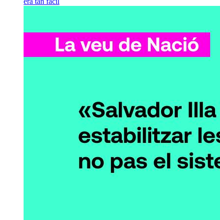
era tan fàcil