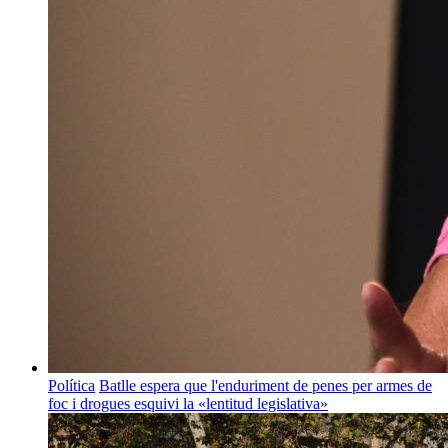
Política
Batlle espera que l'enduriment de penes per armes de
foc i drogues esquivi la «lentitud legislativa»