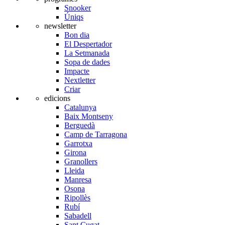
Snooker
Úniqs
newsletter
Bon dia
El Despertador
La Setmanada
Sopa de dades
Impacte
Nextletter
Criar
edicions
Catalunya
Baix Montseny
Berguedà
Camp de Tarragona
Garrotxa
Girona
Granollers
Lleida
Manresa
Osona
Ripollès
Rubí
Sabadell
Sant Cugat