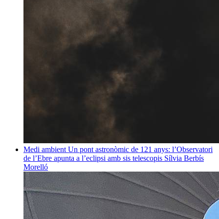
Medi ambient
Un pont astronòmic de 121 anys: l’Observatori
de l’Ebre apunta a l’eclipsi amb sis telescopis
Sílvia Berbís
Morelló