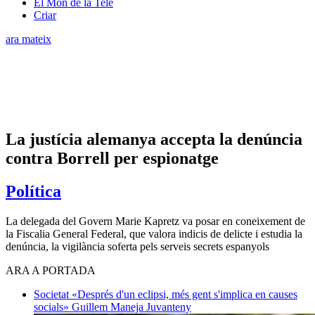
El Món de la Tele
Criar
ara mateix
La justícia alemanya accepta la denúncia
contra Borrell per espionatge
Política
La delegada del Govern Marie Kapretz va posar en coneixement de
la Fiscalia General Federal, que valora indicis de delicte i estudia la
denúncia, la vigilància soferta pels serveis secrets espanyols
ARA A PORTADA
Societat
«Després d'un eclipsi, més gent s'implica en causes
socials»
Guillem Maneja Juvanteny