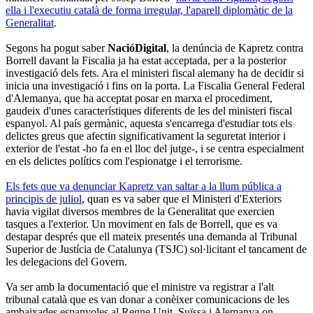
ella i l'executiu català de forma irregular, l'aparell diplomàtic de la
Generalitat
.
Segons ha pogut saber
NacióDigital
, la denúncia de Kapretz contra
Borrell davant la Fiscalia ja ha estat acceptada, per a la posterior
investigació dels fets. Ara el ministeri fiscal alemany ha de decidir si
inicia una investigació i fins on la porta. La Fiscalia General Federal
d'Alemanya, que ha acceptat posar en marxa el procediment,
gaudeix d'unes característiques diferents de les del ministeri fiscal
espanyol. Al país germànic, aquesta s'encarrega d'estudiar tots els
delictes greus que afectin significativament la seguretat interior i
exterior de l'estat -ho fa en el lloc del jutge-, i se centra especialment
en els delictes polítics com l'espionatge i el terrorisme.
Els fets que va denunciar Kapretz van saltar a la llum pública a
principis de juliol
, quan es va saber que el Ministeri d'Exteriors
havia vigilat diversos membres de la Generalitat que exercien
tasques a l'exterior. Un moviment en fals de Borrell, que es va
destapar després que ell mateix presentés una demanda al Tribunal
Superior de Justícia de Catalunya (TSJC) sol·licitant el tancament de
les delegacions del Govern.
Va ser amb la documentació que el ministre va registrar a l'alt
tribunal català que es van donar a conèixer comunicacions de les
ambaixades espanyoles al Regne Unit, Suïssa i Alemanya on