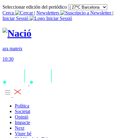
Seleccionar edición del periódico
Cerca
|
Newsletters
|
Iniciar Sessió
ara mateix
10:30
Política
Societat
Opinió
Impacte
Next
Viure bé