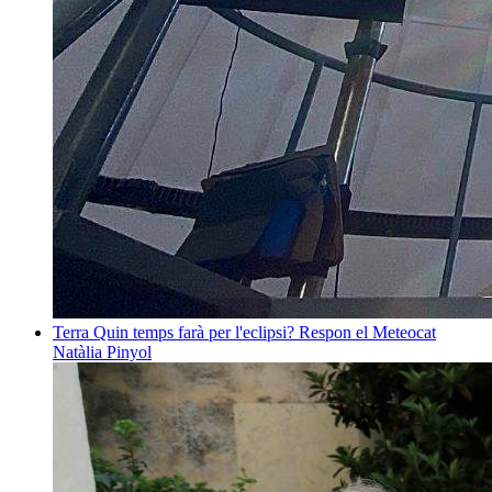
Terra
Quin temps farà per l'eclipsi? Respon el Meteocat
Natàlia Pinyol