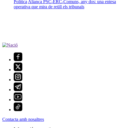
Política
Aliança PSC-ERC-Comuns, any dos: una entesa
operativa que mira de reüll els tribunals
Contacta amb nosaltres