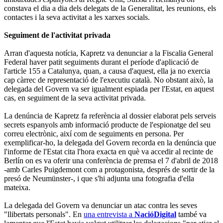
constava el dia a dia dels delegats de la Generalitat, les reunions, els
contactes i la seva activitat a les xarxes socials.
Seguiment de l'activitat privada
Arran d'aquesta notícia, Kapretz va denunciar a la Fiscalia General
Federal haver patit seguiments durant el període d'aplicació de
l'article 155 a Catalunya, quan, a causa d'aquest, ella ja no exercia
cap càrrec de representació de l'executiu català. No obstant això, la
delegada del Govern va ser igualment espiada per l'Estat, en aquest
cas, en seguiment de la seva activitat privada.
La denúncia de Kapretz fa referència al dossier elaborat pels serveis
secrets espanyols amb informació producte de l'espionatge del seu
correu electrònic, així com de seguiments en persona. Per
exemplificar-ho, la delegada del Govern recorda en la denúncia que
l'informe de l'Estat cita l'hora exacta en què va accedir al recinte de
Berlín on es va oferir una conferència de premsa el 7 d'abril de 2018
-amb Carles Puigdemont com a protagonista, després de sortir de la
presó de Neumünster-, i que s'hi adjunta una fotografia d'ella
mateixa.
La delegada del Govern va denunciar un atac contra les seves
"llibertats personals". En
una entrevista a
NacióDigital
també va