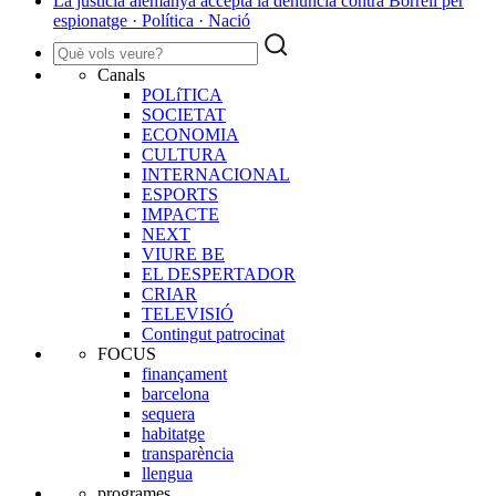
La justícia alemanya accepta la denúncia contra Borrell per
espionatge · Política · Nació
Canals
POLíTICA
SOCIETAT
ECONOMIA
CULTURA
INTERNACIONAL
ESPORTS
IMPACTE
NEXT
VIURE BE
EL DESPERTADOR
CRIAR
TELEVISIÓ
Contingut patrocinat
FOCUS
finançament
barcelona
sequera
habitatge
transparència
llengua
programes