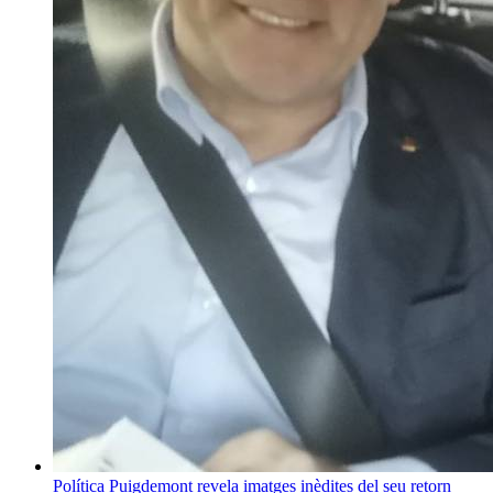
Política
Puigdemont revela imatges inèdites del seu retorn