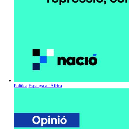
Política
Espanya a l'Àfrica