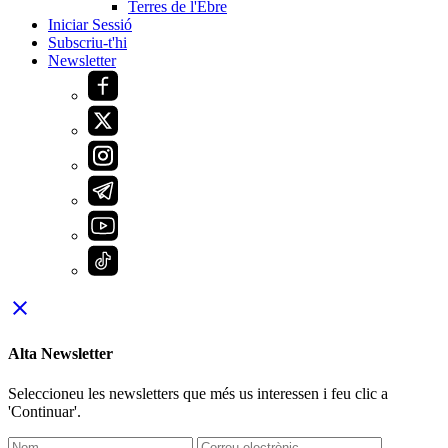
Terres de l'Ebre
Iniciar Sessió
Subscriu-t'hi
Newsletter
close
Alta Newsletter
Seleccioneu les newsletters que més us interessen i feu clic a
'Continuar'.