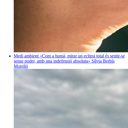
Medi ambient
«Com a humà, mirar un eclipsi total és sentir-se
sense poder, amb una indefensió absoluta»
Sílvia Berbís
Morelló