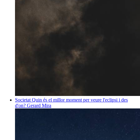
Societat
Quin és el millor moment per veure l'eclipsi i des
d'on?
Gerard Mira