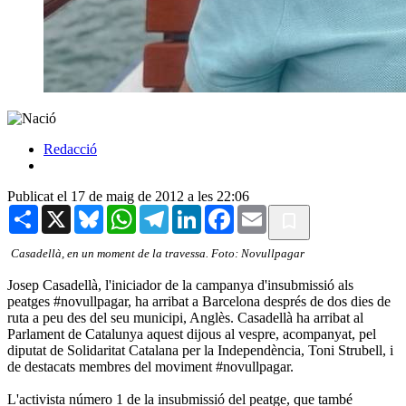
Redacció
Publicat el 17 de maig de 2012 a les 22:06
Share
X
Bluesky
WhatsApp
Telegram
LinkedIn
Facebook
Email
Casadellà, en un moment de la travessa. Foto: Novullpagar
Josep Casadellà, l'iniciador de la campanya d'insubmissió als
peatges #novullpagar, ha arribat a Barcelona després de dos dies de
ruta a peu des del seu municipi, Anglès. Casadellà ha arribat al
Parlament de Catalunya aquest dijous al vespre, acompanyat, pel
diputat de Solidaritat Catalana per la Independència, Toni Strubell, i
de destacats membres del moviment #novullpagar.
L'activista número 1 de la insubmissió del peatge, que també