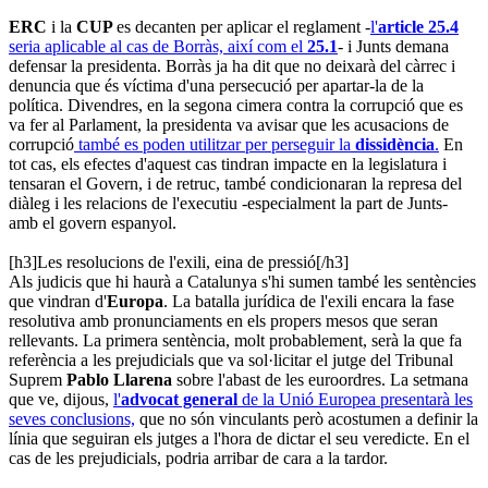
ERC
i la
CUP
es decanten per aplicar el reglament -
l'
article 25.4
seria aplicable al cas de Borràs, així com el
25.1
- i Junts demana
defensar la presidenta. Borràs ja ha dit que no deixarà del càrrec i
denuncia que és víctima d'una persecució per apartar-la de la
política. Divendres, en la segona cimera contra la corrupció que es
va fer al Parlament, la presidenta va avisar que les acusacions de
corrupció
també es poden utilitzar per perseguir la
dissidència
.
En
tot cas, els efectes d'aquest cas tindran impacte en la legislatura i
tensaran el Govern, i de retruc, també condicionaran la represa del
diàleg i les relacions de l'executiu -especialment la part de Junts-
amb el govern espanyol.
[h3]Les resolucions de l'exili, eina de pressió[/h3]
Als judicis que hi haurà a Catalunya s'hi sumen també les sentències
que vindran d'
Europa
. La batalla jurídica de l'exili encara la fase
resolutiva amb pronunciaments en els propers mesos que seran
rellevants. La primera sentència, molt probablement, serà la que fa
referència a les prejudicials que va sol·licitar el jutge del Tribunal
Suprem
Pablo Llarena
sobre l'abast de les euroordres. La setmana
que ve, dijous,
l'
advocat general
de la Unió Europea presentarà les
seves conclusions,
que no són vinculants però acostumen a definir la
línia que seguiran els jutges a l'hora de dictar el seu veredicte. En el
cas de les prejudicials, podria arribar de cara a la tardor.