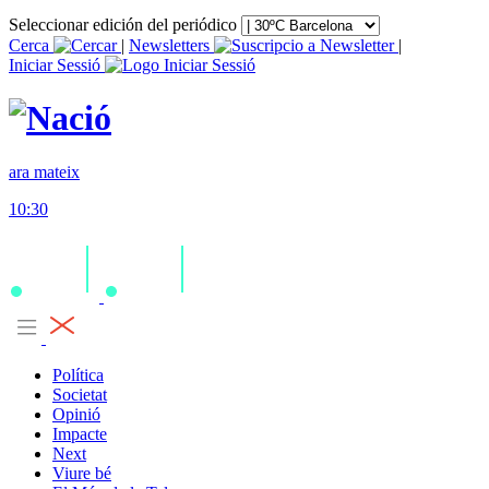
Seleccionar edición del periódico
Cerca
|
Newsletters
|
Iniciar Sessió
ara mateix
10:30
Política
Societat
Opinió
Impacte
Next
Viure bé