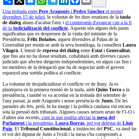
Una trobada entre
Pere Aragonès
i
Pedro Sánchez
el proper
divendres 15 de juliol
, la voluntat de fer dues reunions de la
taula
de diàleg
abans d'acabar l'any i
el compromís d'avançar cap a la fi
de la
judicialització del conflicte
. Aquests són alguns dels punts
significatius que es desprenen de la visita del ministre de la
Presidència,
Félix Bolaños
, aquest divendres al Palau de la
Generalitat per reunir-se amb la seva homòloga, la consellera
Laura
Vilagrà
. L'intent de
represa del diàleg
entre
Estat
i
Generalitat
,
que fins ara no ha donat resultats, cohabitarà amb diverses causes
judicials que afecten dirigents independentistes, en algun cas fins i
tot membres de la delegació que ha de negociar amb el govern
espanyol una sortida política al conflicte.
La voluntat de desjudicialitzar el conflicte ve de lluny. Ja es
plantejava en la primera reunió de la taula, amb
Quim Torra
a la
presidència, i també es va acordar en la trobada del setembre de
l'any passat, ja amb Aragonès i sense presència de
Junts
. De les
paraules als fets, però, hi ha marge i la política catalana viu encara
sota la pressió dels tribunals. Algunes causes neixen arran de l'1-O i
d'altres són recents,
com la que podria afectar la
mesa del
Parlament
i la presidenta,
Laura Borràs
, pel vot delegat de
Lluís
Puig
. El
Tribunal Constitucional
, a instàncies del
PSC
, va anul·lar
el vot del diputat de Junts a l'exili i la mesa s'ha compromès a