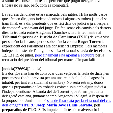
assumir les conseqüències de permetre que pugui delegar el vot.
Encara no se sap, però, com es computarà.
La represa del diàleg estarà marcada pels jutges. Hi ha molts casos
que afecten dirigents independentistes i alguns es troben ja en el seu
tram final, és a dir, pendents que es fixi data de judici o ja a l'espera
de comparèixer davant del jutge. De fet, sense els canvis dels darrers
dies, la trobada entre Aragonès i Sánchez s'hauria fet mentre al
Tribunal Superior de Justícia de Catalunya
(TSJC) deixava vist
per sentència la causa per desobediència contra
Roger Torrent
,
expresident del Parlament i ara conseller d'Empresa, i els membres
independentistes de l'antiga mesa. La vista oral s'havia de fer els dies
12, 13 i 15 de juliol,
però finalment s'ha ajornat a l'octubre
per la
recusació del president del tribunal per manca d'imparcialitat.
[noticia]236694[/noticia]
Els dos governs han de convocar dues vegades la taula de diàleg en
pocs mesos (no hi prevista per ara una reunió al juliol i l'agost és
inhàbil, per tant ens situem al setembre). No seria estrany, doncs,
que els preparatius de les trobades coincidissin amb algun judici a
l'independentisme. A banda del de Torrent -que forma part de la
delegació catalana, juntament amb Aragonès i Vilagrà, a l'espera de
la proposta de Junts-, també
s'ha de fixar data per la vista oral del cas
dels dirigents d'ERC
Josep Maria Jové
i
Lluís Salvadó
, pels
preparatius de l'1-O
. Se'ls imputen delictes de malversació i