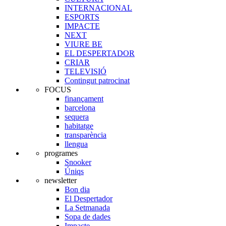
INTERNACIONAL
ESPORTS
IMPACTE
NEXT
VIURE BE
EL DESPERTADOR
CRIAR
TELEVISIÓ
Contingut patrocinat
FOCUS
finançament
barcelona
sequera
habitatge
transparència
llengua
programes
Snooker
Úniqs
newsletter
Bon dia
El Despertador
La Setmanada
Sopa de dades
Impacte