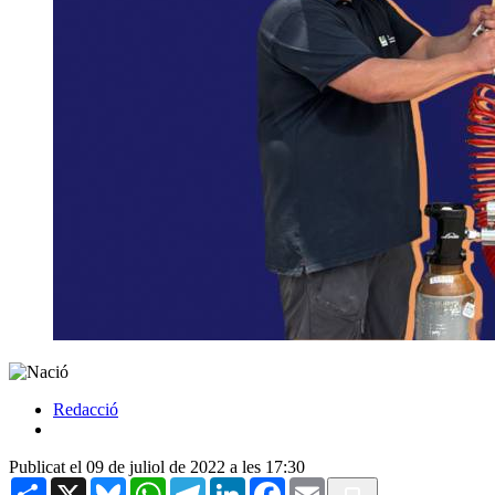
Redacció
Publicat el 09 de juliol de 2022 a les 17:30
Share
X
Bluesky
WhatsApp
Telegram
LinkedIn
Facebook
Email