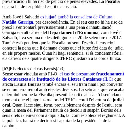
prevaricació i hi ha risc de petició de penes elevades. La
Fiscalia
encara ha de fer públic l'escrit d'acusació.
Amb Jové i Salvadó
es jutjarà també la consellera de Cultura,
Natàlia Garriga
,
per desobediència. En el seu cas no hi ha risc de
presó i s'enfrontarà previsiblement a una pena d'inhabilitació.
Garriga era alt càrrec del
Departament d'Economia
, com Jové i
Salvadó, i va ser una de les detingudes el 20 de setembre de 2017.
També està pendent que la Fiscalia presenti l'escrit d'acusació i
concreti la pena que li demana abans que el jutge fixi data de judici
en els propers mesos. Quan hi hagi sentència, si és condemnatòria,
els càrrecs dels quatre dirigents d'ERC quedaran a la corda fluixa.
[h3]Els efectes del cas Borràs[/h3]
Sense estar vinculat amb l'1-O,
el cas de presumpte
fraccionament
de contractes
a la
Institució de les Lletres Catalanes
(ILC)
que
afecta
Laura Borràs
també encara el seu tram final i pot convertir-
se en un terratrèmol amb efectes diversos. La setmana que ve acaba
el termini perquè la Fiscalia presenti l'escrit d'acusació i serà clau el
moment que el jutge instructor del TSJC acordi l'obertura de
judici
oral
. Quan l'acte sigui ferm, previsiblement després de l'estiu, serà
quan la mesa del Parlament haurà de decidir si suspèn Borràs dels
seus drets i deures com a diputada, tal com estableix el reglament. A
la pràctica, haurà de decidir si l'aparta de la presidència de la
cambra.