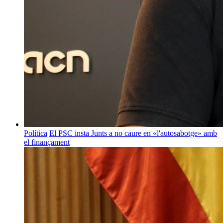
Política
El PSC insta Junts a no caure en «l'autosabotge» amb
el finançament