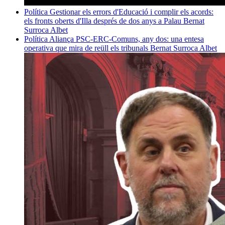
Política
Gestionar els errors d'Educació i complir els acords:
els fronts oberts d'Illa després de dos anys a Palau
Bernat
Surroca Albet
Política
Aliança PSC-ERC-Comuns, any dos: una entesa
operativa que mira de reüll els tribunals
Bernat Surroca Albet