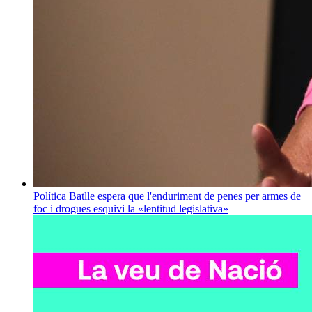
Política
Batlle espera que l'enduriment de penes per armes de
foc i drogues esquivi la «lentitud legislativa»