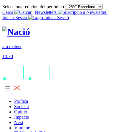
Seleccionar edición del periódico
Cerca
|
Newsletters
|
Iniciar Sessió
ara mateix
10:30
Política
Societat
Opinió
Impacte
Next
Viure bé