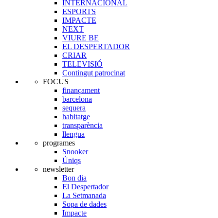
INTERNACIONAL
ESPORTS
IMPACTE
NEXT
VIURE BE
EL DESPERTADOR
CRIAR
TELEVISIÓ
Contingut patrocinat
FOCUS
finançament
barcelona
sequera
habitatge
transparència
llengua
programes
Snooker
Úniqs
newsletter
Bon dia
El Despertador
La Setmanada
Sopa de dades
Impacte