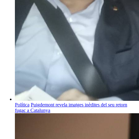
Política
Puigdemont revela imatges inèdites del seu retorn
fugaç a Catalunya