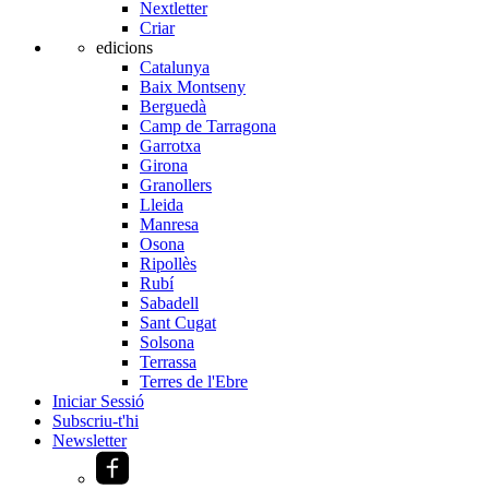
Nextletter
Criar
edicions
Catalunya
Baix Montseny
Berguedà
Camp de Tarragona
Garrotxa
Girona
Granollers
Lleida
Manresa
Osona
Ripollès
Rubí
Sabadell
Sant Cugat
Solsona
Terrassa
Terres de l'Ebre
Iniciar Sessió
Subscriu-t'hi
Newsletter