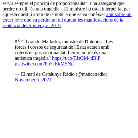
servir sempre el principi de proporcionalitat" i ha assegurat que
perdre un ull "és una tragèdia". El ministre ha estat interpel·lat per
aquesta qüestió arran de la notícia que es va conèixer
ahir sobre un
tercer jove que va perdre un ull durant les manifestacions de la
sentència del Suprem, el 2019
.
ðŸ”´ Grande-Marlaska, ministre de l'Interior: "Les
forces i cossos de seguretat de l'Estat actuen amb
criteris de proporcionalitat. Perdre un ull és una
autèntica tragèdia"
https://t.co/TJsQM4dBlP
pic.twitter.com/Ph5kEkMSNp
— El matí de Catalunya Ràdio (@maticatradio)
November 5, 2021