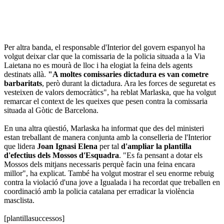
Per altra banda, el responsable d'Interior del govern espanyol ha
volgut deixar clar que la comissaria de la policia situada a la Via
Laietana no es mourà de lloc i ha elogiat la feina dels agents
destinats allà.
"A moltes comissaries dictadura es van cometre
barbaritats
, però durant la dictadura. Ara les forces de seguretat es
vesteixen de valors democràtics", ha reblat Marlaska, que ha volgut
remarcar el context de les queixes que pesen contra la comissaria
situada al Gòtic de Barcelona.
En una altra qüestió, Marlaska ha informat que des del ministeri
estan treballant de manera conjunta amb la conselleria de l'Interior
que lidera
Joan Ignasi Elena
per tal
d'ampliar la plantilla
d'efectius dels Mossos d'Esquadra
. "Es fa pensant a dotar els
Mossos dels mitjans necessaris perquè facin una feina encara
millor", ha explicat. També ha volgut mostrar el seu enorme rebuig
contra la violació d'una jove a Igualada i ha recordat que treballen en
coordinació amb la policia catalana per erradicar la violència
masclista.
[plantillasuccessos]