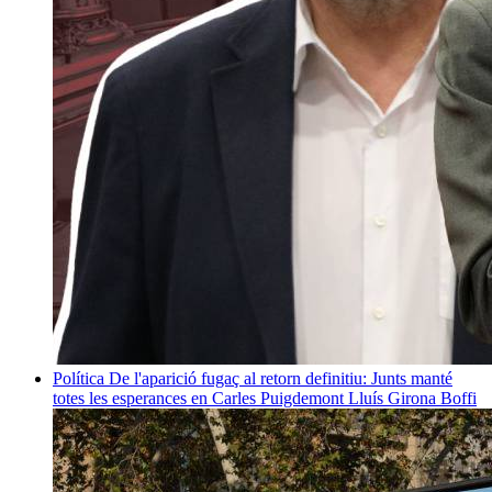
Política
De l'aparició fugaç al retorn definitiu: Junts manté
totes les esperances en Carles Puigdemont
Lluís Girona Boffi