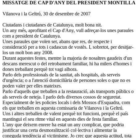
MISSATGE DE CAP D'ANY DEL PRESIDENT MONTILLA
Vilanova i la Geltrú, 30 de desembre de 2007
Ciutadans i ciutadanes de Catalunya, molt bona nit.
Un any més, aprofitant el Cap d'Any, vull adreçar-los unes paraules
com a president de Catalunya.
Unes paraules que volen ser, abans que res, de respecte i
consideració per a tots i cadascun de vostès. I, sobretot, per desitjar-
los un molt bon any 2008.
Durant aquestes festes, mentre la majoria de nosaltres gaudeix d'un
descans merescut o del retrobament familiar, hi ha milers d'homes i
dones treballant perquè tot vagi alhora.
Parlo dels professionals de la sanitat, als hospitals, als serveis
d'urgència; o a l'atenció domiciliària de persones soles o que no es
poden valer per elles mateixes.
Parlo d'aquells que treballen a la restauració, als transports públics o
als serveis de neteja. I parlo dels diversos cossos de seguretat.
Especialment de les policies locals i dels Mossos d'Esquadra, com
els que treballen en aquesta comissaria de Vilanova i la Geltrú.
Uns i altres treballen de valent perquè tot funcioni, perquè el país
mantingui el seu ritme vital en aquests dies de festa familiar.
L'any que deixem enrere ha estat un any complicat, que podria
justificar una certa desmoralització col·lectiva i alimentar la
coneguda tendència al victimisme. Jo crec que aquesta actitud, tota