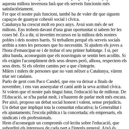
aquesta millora inversora farà que els serveis funcionin més
satisfactòriament.
Fer que el nostre país funcioni, també ha de voler dir que siguem
capaços de guanyar cohesió social i cívica.
Catalunya ha crescut molt en pocs anys. Avui som més de set
milions. Ens trobem davant d'una gran oportunitat si sabem fer les
coses bé. És a dir, si invertim recursos en la millora dels nostres
pobles i dels nostres barris. Si treballem perquè els serveis socials
arribin a totes les persones que ho necessitin. Si ajudem els joves a
l'hora d'emancipar-se i de trobar el seu primer habitatge. I si, per
altra banda, aconseguim que els nouvinguts se sentin ben acollits. Si
els exigim l'acompliment dels seus deures però, alhora, respectem els
seus drets. Si els oferim camins per a que s'integrin.
Milers i milers de persones que no vam néixer a Catalunya, vàrem
triar ser catalans.
Parlo de gent com Paco Candel, que ens va deixar a finals de
novembre, i ens van assenyalar el camí amb la seva actitud cívica.
Si volem que el nostre país tingui futur, l'educació ha de millorar. De
l'Educació, se n'ha parlat molt, i n'haurem de parlar molt més encara.
Per això, proposo un debat social honest i valent, sense prejudicis.
Un debat que impliqui tota la comunitat educativa; la Generalitat i
els ajuntaments; l'escola pública i la concertada; els empresaris, els
sindicats i els professionals.
Hem d'aconseguir un compromís col·lectiu sobre l'educació, que
subordini els interessos de cada part a l'interès general. Això és