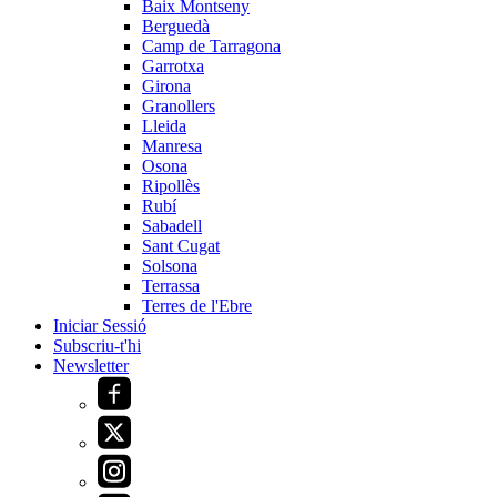
Baix Montseny
Berguedà
Camp de Tarragona
Garrotxa
Girona
Granollers
Lleida
Manresa
Osona
Ripollès
Rubí
Sabadell
Sant Cugat
Solsona
Terrassa
Terres de l'Ebre
Iniciar Sessió
Subscriu-t'hi
Newsletter