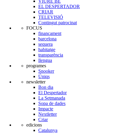
VIURE BE
EL DESPERTADOR
CRIAR
TELEVISIÓ
Contingut patrocinat
FOCUS
finançament
barcelona
sequera
habitatge
transparència
llengua
programes
Snooker
Úniqs
newsletter
Bon dia
El Despertador
La Setmanada
Sopa de dades
Impacte
Nextletter
Criar
edicions
Catalunya