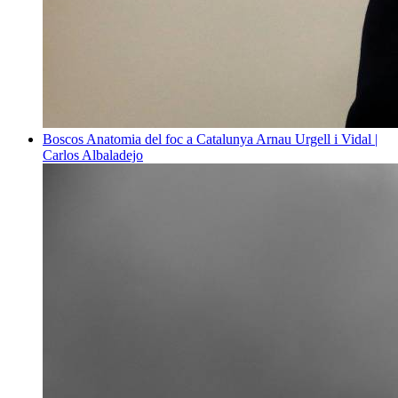
Boscos
Anatomia del foc a Catalunya
Arnau Urgell i Vidal |
Carlos Albaladejo