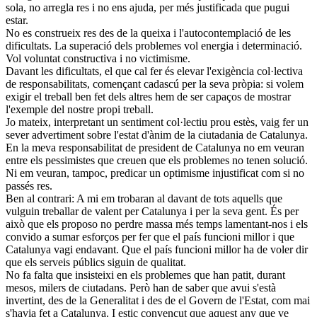
sola, no arregla res i no ens ajuda, per més justificada que pugui
estar.
No es construeix res des de la queixa i l'autocontemplació de les
dificultats. La superació dels problemes vol energia i determinació.
Vol voluntat constructiva i no victimisme.
Davant les dificultats, el que cal fer és elevar l'exigència col·lectiva
de responsabilitats, començant cadascú per la seva pròpia: si volem
exigir el treball ben fet dels altres hem de ser capaços de mostrar
l'exemple del nostre propi treball.
Jo mateix, interpretant un sentiment col·lectiu prou estès, vaig fer un
sever advertiment sobre l'estat d'ànim de la ciutadania de Catalunya.
En la meva responsabilitat de president de Catalunya no em veuran
entre els pessimistes que creuen que els problemes no tenen solució.
Ni em veuran, tampoc, predicar un optimisme injustificat com si no
passés res.
Ben al contrari: A mi em trobaran al davant de tots aquells que
vulguin treballar de valent per Catalunya i per la seva gent. És per
això que els proposo no perdre massa més temps lamentant-nos i els
convido a sumar esforços per fer que el país funcioni millor i que
Catalunya vagi endavant. Que el país funcioni millor ha de voler dir
que els serveis públics siguin de qualitat.
No fa falta que insisteixi en els problemes que han patit, durant
mesos, milers de ciutadans. Però han de saber que avui s'està
invertint, des de la Generalitat i des de el Govern de l'Estat, com mai
s'havia fet a Catalunya. I estic convençut que aquest any que ve