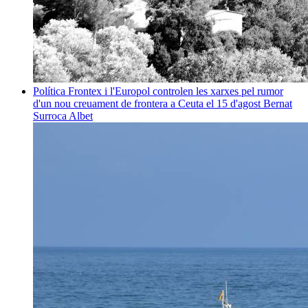
Política
Frontex i l'Europol controlen les xarxes pel rumor
d'un nou creuament de frontera a Ceuta el 15 d'agost
Bernat
Surroca Albet