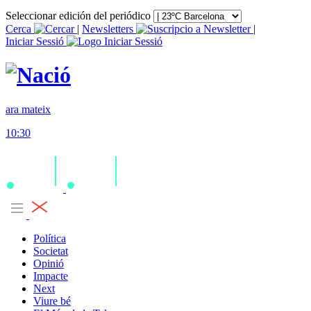
Seleccionar edición del periódico
Cerca
|
Newsletters
|
Iniciar Sessió
ara mateix
10:30
Política
Societat
Opinió
Impacte
Next
Viure bé