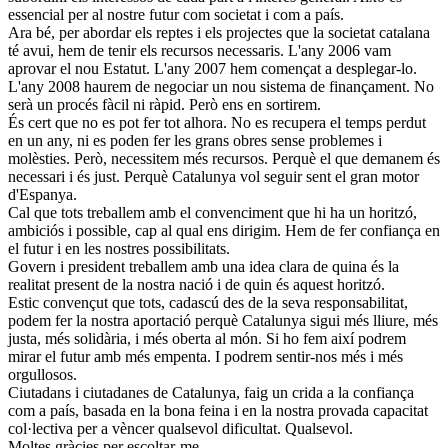
essencial per al nostre futur com societat i com a país.
Ara bé, per abordar els reptes i els projectes que la societat catalana
té avui, hem de tenir els recursos necessaris. L'any 2006 vam
aprovar el nou Estatut. L'any 2007 hem començat a desplegar-lo.
L'any 2008 haurem de negociar un nou sistema de finançament. No
serà un procés fàcil ni ràpid. Però ens en sortirem.
És cert que no es pot fer tot alhora. No es recupera el temps perdut
en un any, ni es poden fer les grans obres sense problemes i
molèsties. Però, necessitem més recursos. Perquè el que demanem és
necessari i és just. Perquè Catalunya vol seguir sent el gran motor
d'Espanya.
Cal que tots treballem amb el convenciment que hi ha un horitzó,
ambiciós i possible, cap al qual ens dirigim. Hem de fer confiança en
el futur i en les nostres possibilitats.
Govern i president treballem amb una idea clara de quina és la
realitat present de la nostra nació i de quin és aquest horitzó.
Estic convençut que tots, cadascú des de la seva responsabilitat,
podem fer la nostra aportació perquè Catalunya sigui més lliure, més
justa, més solidària, i més oberta al món. Si ho fem així podrem
mirar el futur amb més empenta. I podrem sentir-nos més i més
orgullosos.
Ciutadans i ciutadanes de Catalunya, faig un crida a la confiança
com a país, basada en la bona feina i en la nostra provada capacitat
col·lectiva per a vèncer qualsevol dificultat. Qualsevol.
Moltes gràcies per escoltar-me.