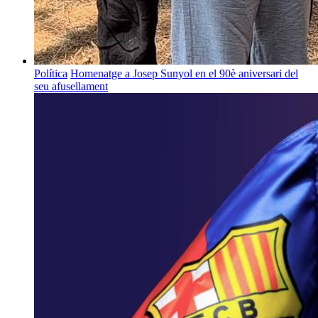
Política
Homenatge a Josep Sunyol en el 90è aniversari del
seu afusellament