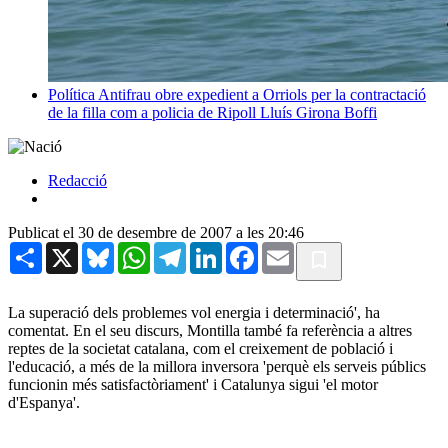
Política
Antifrau obre expedient a Orriols per la contractació
de la filla com a policia de Ripoll
Lluís Girona Boffi
Redacció
Publicat el 30 de desembre de 2007 a les 20:46
Share
X
Bluesky
WhatsApp
Telegram
LinkedIn
Facebook
Email
La superació dels problemes vol energia i determinació', ha
comentat. En el seu discurs, Montilla també fa referència a altres
reptes de la societat catalana, com el creixement de població i
l'educació, a més de la millora inversora 'perquè els serveis públics
funcionin més satisfactòriament' i Catalunya sigui 'el motor
d'Espanya'.