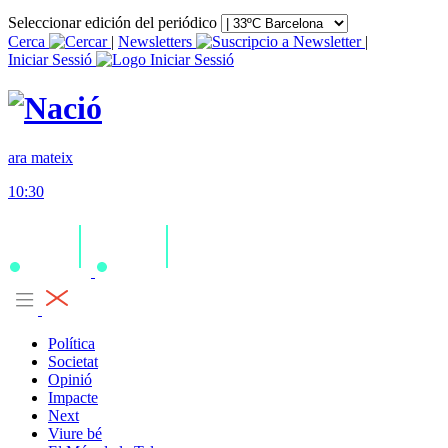
Seleccionar edición del periódico
Cerca
|
Newsletters
|
Iniciar Sessió
ara mateix
10:30
Política
Societat
Opinió
Impacte
Next
Viure bé