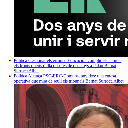
Política
Gestionar els errors d'Educació i complir els acords:
els fronts oberts d'Illa després de dos anys a Palau
Bernat
Surroca Albet
Política
Aliança PSC-ERC-Comuns, any dos: una entesa
operativa que mira de reüll els tribunals
Bernat Surroca Albet