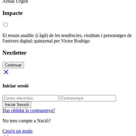
Arnau Urgell
Impacte
El resum analític (i àgil) de les tendències, viralitats i personatges de
l'univers digital; quinzenal per Victor Rodrigo
Nextletter
Continuar
close
Iniciar sessió
Iniciar Sessió
Has oblidat la contrasenya?
No tens compte a Nació?
Crea'n un gratis