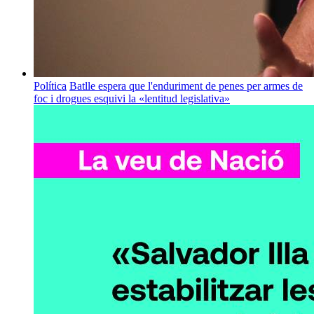
Política
Batlle espera que l'enduriment de penes per armes de
foc i drogues esquivi la «lentitud legislativa»