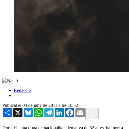
Redacció
Publicat el 04 de juny de 2011 a les 16:52
Share
X
Bluesky
WhatsApp
Telegram
LinkedIn
Facebook
Email
Doris H., una dona de nacionalitat alemanya de 52 anys, ha mort a