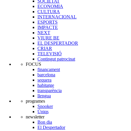
SOCIETAT
ECONOMIA
CULTURA
INTERNACIONAL
ESPORTS
IMPACTE
NEXT
VIURE BE
EL DESPERTADOR
CRIAR
TELEVISIÓ
Contingut patrocinat
FOCUS
finançament
barcelona
sequera
habitatge
transparència
llengua
programes
Snooker
Úniqs
newsletter
Bon dia
El Despertador