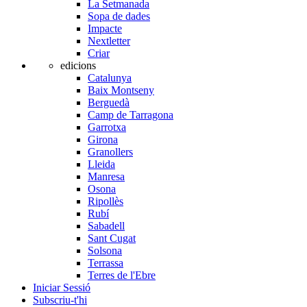
La Setmanada
Sopa de dades
Impacte
Nextletter
Criar
edicions
Catalunya
Baix Montseny
Berguedà
Camp de Tarragona
Garrotxa
Girona
Granollers
Lleida
Manresa
Osona
Ripollès
Rubí
Sabadell
Sant Cugat
Solsona
Terrassa
Terres de l'Ebre
Iniciar Sessió
Subscriu-t'hi