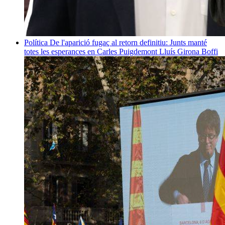
Política
De l'aparició fugaç al retorn definitiu: Junts manté
totes les esperances en Carles Puigdemont
Lluís Girona Boffi