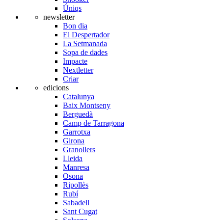
Úniqs
newsletter
Bon dia
El Despertador
La Setmanada
Sopa de dades
Impacte
Nextletter
Criar
edicions
Catalunya
Baix Montseny
Berguedà
Camp de Tarragona
Garrotxa
Girona
Granollers
Lleida
Manresa
Osona
Ripollès
Rubí
Sabadell
Sant Cugat