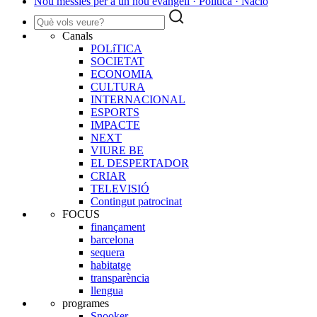
Nou messies per a un nou evangeli · Política · Nació
Canals
POLíTICA
SOCIETAT
ECONOMIA
CULTURA
INTERNACIONAL
ESPORTS
IMPACTE
NEXT
VIURE BE
EL DESPERTADOR
CRIAR
TELEVISIÓ
Contingut patrocinat
FOCUS
finançament
barcelona
sequera
habitatge
transparència
llengua
programes
Snooker