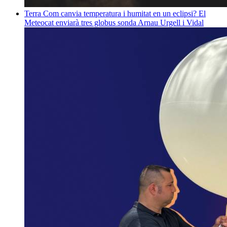
Terra
Com canvia temperatura i humitat en un eclipsi? El
Meteocat enviarà tres globus sonda
Arnau Urgell i Vidal