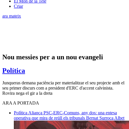
El Món de la Tele
Criar
ara mateix
Nou messies per a un nou evangeli
Política
Junqueras demana paciència per materialitzar el seu projecte amb el
seu primer discurs com a president d'ERC d'accent calvinista.
Rovira nega el gir a la dreta
ARA A PORTADA
Política
Aliança PSC-ERC-Comuns, any dos: una entesa
operativa que mira de reüll els tribunals
Bernat Surroca Albet