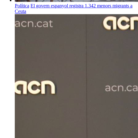
Política
El govern espanyol registra 1.342 menors migrants a
Ceuta