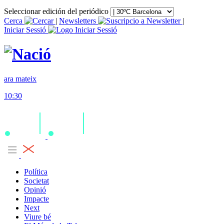
Seleccionar edición del periódico
Cerca
|
Newsletters
|
Iniciar Sessió
ara mateix
10:30
Política
Societat
Opinió
Impacte
Next
Viure bé