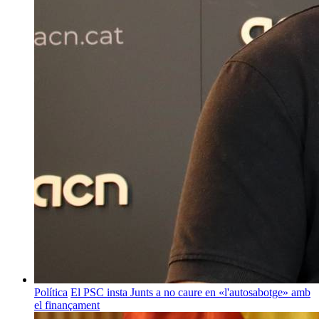
Política
El PSC insta Junts a no caure en «l'autosabotge» amb
el finançament