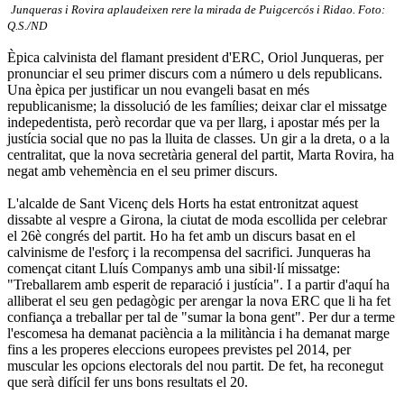
Junqueras i Rovira aplaudeixen rere la mirada de Puigcercós i Ridao. Foto:
Q.S./ND
Èpica calvinista del flamant president d'ERC, Oriol Junqueras, per
pronunciar el seu primer discurs com a número u dels republicans.
Una èpica per justificar un nou evangeli basat en més
republicanisme; la dissolució de les famílies; deixar clar el missatge
indepedentista, però recordar que va per llarg, i apostar més per la
justícia social que no pas la lluita de classes. Un gir a la dreta, o a la
centralitat, que la nova secretària general del partit, Marta Rovira, ha
negat amb vehemència en el seu primer discurs.
L'alcalde de Sant Vicenç dels Horts ha estat entronitzat aquest
dissabte al vespre a Girona, la ciutat de moda escollida per celebrar
el 26è congrés del partit. Ho ha fet amb un discurs basat en el
calvinisme de l'esforç i la recompensa del sacrifici. Junqueras ha
començat citant Lluís Companys amb una sibil·lí missatge:
"Treballarem amb esperit de reparació i justícia". I a partir d'aquí ha
alliberat el seu gen pedagògic per arengar la nova ERC que li ha fet
confiança a treballar per tal de "sumar la bona gent". Per dur a terme
l'escomesa ha demanat paciència a la militància i ha demanat marge
fins a les properes eleccions europees previstes pel 2014, per
muscular les opcions electorals del nou partit. De fet, ha reconegut
que serà difícil fer uns bons resultats el 20.