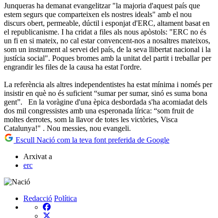
Junqueras ha demanat evangelitzar "la majoria d'aquest país que
estem segurs que comparteixen els nostres ideals" amb el nou
discurs obert, permeable, dúctil i esponjat d'ERC, altament basat en
el republicanisme. I ha cridat a files als nous apòstols: "ERC no és
un fi en si mateix, no cal estar convencent-nos a nosaltres mateixos,
som un instrument al servei del país, de la seva llibertat nacional i la
justícia social". Poques bromes amb la unitat del partit i treballar per
engrandir les files de la causa ha estat l'ordre.
La referència als altres independentistes ha estat mínima i només per
insistir en què no és suficient “sumar per sumar, sinó es suma bona
gent”. En la voràgine d'una èpica desbordada s'ha acomiadat dels
dos mil congressistes amb una esperonada lírica: “som fruit de
moltes derrotes, som la llavor de totes les victòries, Visca
Catalunya!" . Nou messies, nou evangeli.
Escull Nació com la teva font preferida de Google
Arxivat a
erc
Redacció
Política