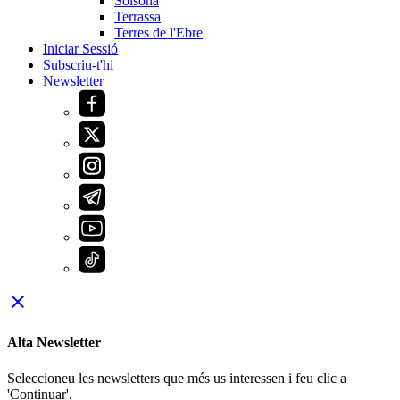
Solsona
Terrassa
Terres de l'Ebre
Iniciar Sessió
Subscriu-t'hi
Newsletter
close
Alta Newsletter
Seleccioneu les newsletters que més us interessen i feu clic a
'Continuar'.