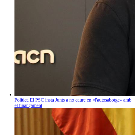
Política
El PSC insta Junts a no caure en «l'autosabotge» amb
el finançament