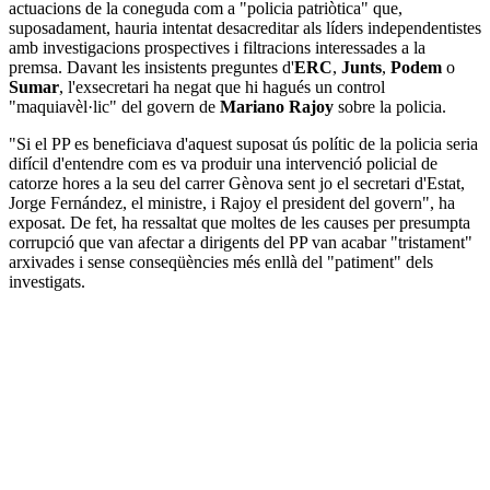
actuacions de la coneguda com a "policia patriòtica" que,
suposadament, hauria intentat desacreditar als líders independentistes
amb investigacions prospectives i filtracions interessades a la
premsa. Davant les insistents preguntes d'
ERC
,
Junts
,
Podem
o
Sumar
, l'exsecretari ha negat que hi hagués un control
"maquiavèl·lic" del govern de
Mariano Rajoy
sobre la policia.
"Si el PP es beneficiava d'aquest suposat ús polític de la policia seria
difícil d'entendre com es va produir una intervenció policial de
catorze hores a la seu del carrer Gènova sent jo el secretari d'Estat,
Jorge Fernández, el ministre, i Rajoy el president del govern", ha
exposat. De fet, ha ressaltat que moltes de les causes per presumpta
corrupció que van afectar a dirigents del PP van acabar "tristament"
arxivades i sense conseqüències més enllà del "patiment" dels
investigats.