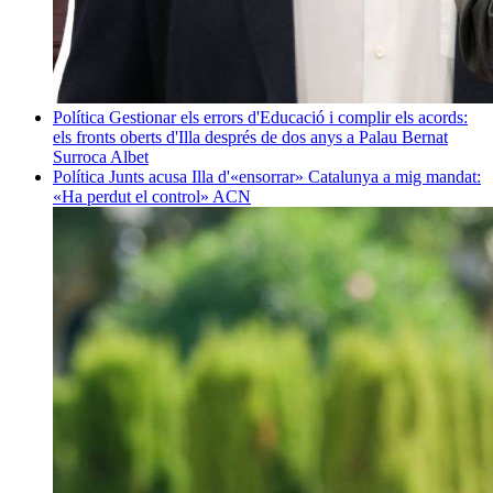
Política
Gestionar els errors d'Educació i complir els acords:
els fronts oberts d'Illa després de dos anys a Palau
Bernat
Surroca Albet
Política
Junts acusa Illa d'«ensorrar» Catalunya a mig mandat:
«Ha perdut el control»
ACN