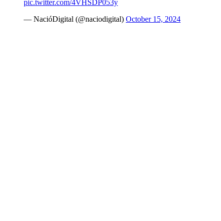
pic.twitter.com/4VHSDP053y
— NacióDigital (@naciodigital)
October 15, 2024