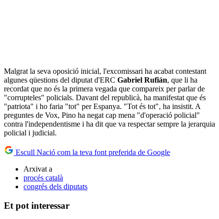
Malgrat la seva oposició inicial, l'excomissari ha acabat contestant
algunes qüestions del diputat d'ERC
Gabriel Rufián
, que li ha
recordat que no és la primera vegada que compareix per parlar de
"corrupteles" policials. Davant del republicà, ha manifestat que és
"patriota" i ho faria "tot" per Espanya. "Tot és tot", ha insistit. A
preguntes de Vox, Pino ha negat cap mena "d'operació policial"
contra l'independentisme i ha dit que va respectar sempre la jerarquia
policial i judicial.
Escull Nació com la teva font preferida de Google
Arxivat a
procés català
congrés dels diputats
Et pot interessar