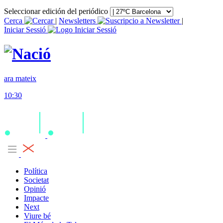
Seleccionar edición del periódico
Cerca
|
Newsletters
|
Iniciar Sessió
ara mateix
10:30
Política
Societat
Opinió
Impacte
Next
Viure bé