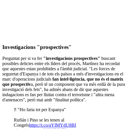
Investigacions "prospectives"
Preguntat per si va fer
"investigacions prospectives"
buscant
possibles delictes entre els líders del procés, Martínez ha recordat
que aquestes estan prohibides a l'àmbit judicial. "Les forces de
seguretat d'Espanya i de tots els països a més d'investigacions en el
marc d'operacions judicials
fan intel·ligència, que no és el mateix
que prospectiv
a, però té un component que va més enllà de la pura
investigació dels fets", ha admès abans de dir que aquestes
indagacions es fan per lluitar contra el terrorisme i "altra mena
d'amenaces", però mai amb "finalitat política".
‼️ "Ho faria tot per Espanya"
Rufián i Pino se les tenen al
Congrés
https://t.co/aYIMYdU8BI