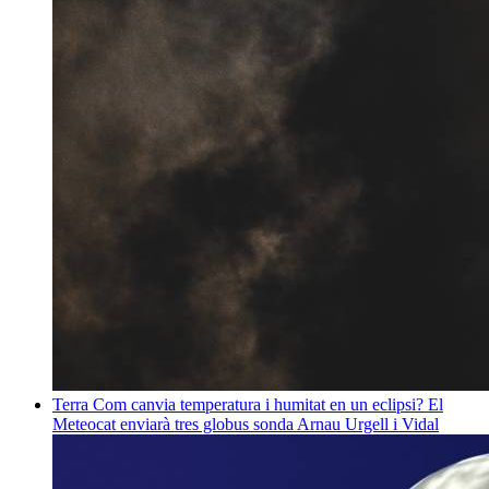
Terra
Com canvia temperatura i humitat en un eclipsi? El
Meteocat enviarà tres globus sonda
Arnau Urgell i Vidal