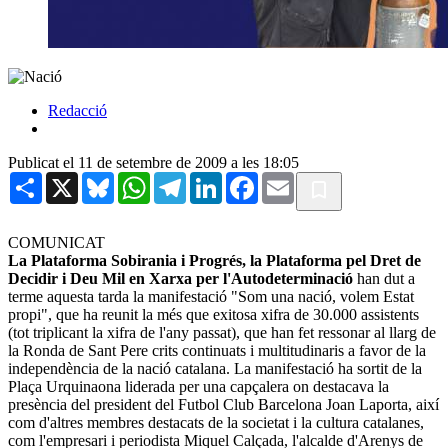
Redacció
Publicat el 11 de setembre de 2009 a les 18:05
Share
X
Bluesky
WhatsApp
Telegram
LinkedIn
Facebook
Email
COMUNICAT
La Plataforma Sobirania i Progrés, la Plataforma pel Dret de
Decidir i Deu Mil en Xarxa per l'Autodeterminació
han dut a
terme aquesta tarda la manifestació "Som una nació, volem Estat
propi", que ha reunit la més que exitosa xifra de 30.000 assistents
(tot triplicant la xifra de l'any passat), que han fet ressonar al llarg de
la Ronda de Sant Pere crits continuats i multitudinaris a favor de la
independència de la nació catalana. La manifestació ha sortit de la
Plaça Urquinaona liderada per una capçalera on destacava la
presència del president del Futbol Club Barcelona Joan Laporta, així
com d'altres membres destacats de la societat i la cultura catalanes,
com l'empresari i periodista Miquel Calçada, l'alcalde d'Arenys de