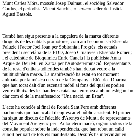
Munt Carles Móra, mossén Josep Dalmau, el sociòleg Salvador
Cardús, el periodista Vicent Sanchis, o l'ex-conseller de Justícia
Agustí Bassols.
També han sigut presents a la capçalera de la marxa diferents
dirigents de les entitats promotores, com ara l'economista Elisenda
Paluzie i l'actor Joel Joan per Sobirania i Progrés; els actuals
president i secretària de la PDD, Josep Cruanyes i Elisenda Romeu;
i el catedràtic de Bioquímica Enric Canela i la publicista Anna
Arqué de Deu Mil en Xarxa per l'Autodeterminació. Representants
de la resta d'entitats adherides també s'han deixat veure a la
multitudinària marxa. La manifestació ha estat en tot moment
animada per la música en viu de la Companyia Elèctrica Dharma,
que han tocat dalt d'un escenari mòbil al fons del qual es podien
veure dibuixades les banderes catalana i europea amb un eslògan tan
clar com el de la manifestacio: "Una nació, un Estat".
L'acte ha conclós al final de Ronda Sant Pere amb diferents
parlaments que han acabat d'engrescar el públic assistent. El primer
ha sigut un discurs de l'alcalde d'Arenys de Munt i de representants
del Moviment Arenyenc per l'Autodeterminació, organitzadors de la
consulta popular sobre la independència, que han rebut un càlid
suport per part de tots els manifestants. Després ha intervingut en