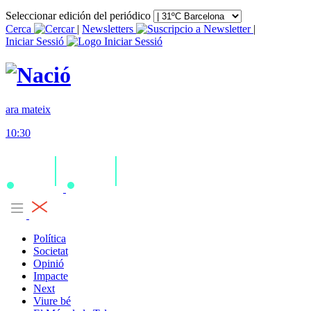
Seleccionar edición del periódico
Cerca
|
Newsletters
|
Iniciar Sessió
ara mateix
10:30
Política
Societat
Opinió
Impacte
Next
Viure bé