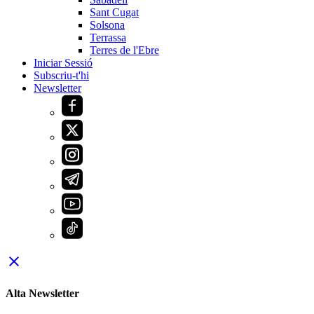
Sant Cugat
Solsona
Terrassa
Terres de l'Ebre
Iniciar Sessió
Subscriu-t'hi
Newsletter
close
Alta Newsletter