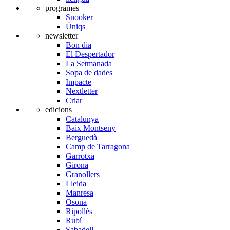
programes
Snooker
Úniqs
newsletter
Bon dia
El Despertador
La Setmanada
Sopa de dades
Impacte
Nextletter
Criar
edicions
Catalunya
Baix Montseny
Berguedà
Camp de Tarragona
Garrotxa
Girona
Granollers
Lleida
Manresa
Osona
Ripollès
Rubí
Sabadell