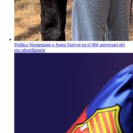
Política
Homenatge a Josep Sunyol en el 90è aniversari del
seu afusellament