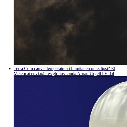
Terra
Com canvia temperatura i humitat en un eclipsi? El
Meteocat enviarà tres globus sonda
Arnau Urgell i Vidal