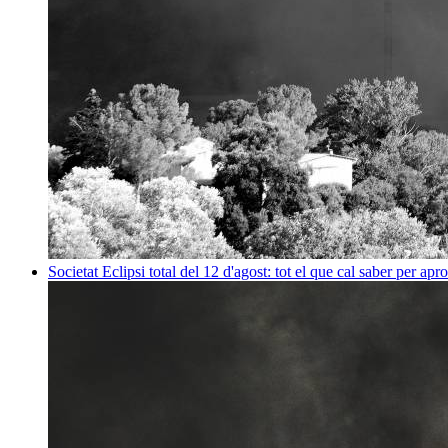
Societat
Eclipsi total del 12 d'agost: tot el que cal saber per apr