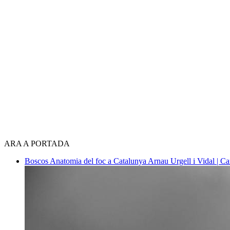
ARA A PORTADA
Boscos
Anatomia del foc a Catalunya
Arnau Urgell i Vidal | Ca