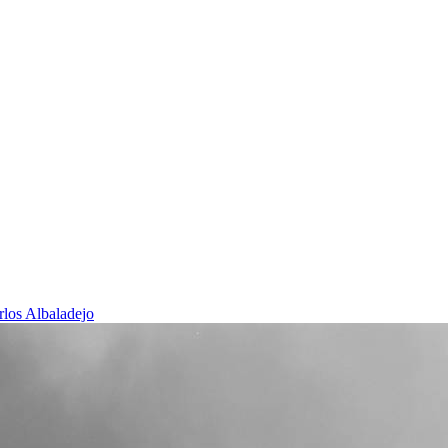
rlos Albaladejo