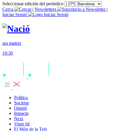
Seleccionar edición del periódico
Cerca
|
Newsletters
|
Iniciar Sessió
ara mateix
10:30
Política
Societat
Opinió
Impacte
Next
Viure bé
El Món de la Tele