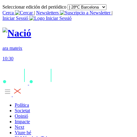
Seleccionar edición del periódico
Cerca
|
Newsletters
|
Iniciar Sessió
ara mateix
10:30
Política
Societat
Opinió
Impacte
Next
Viure bé