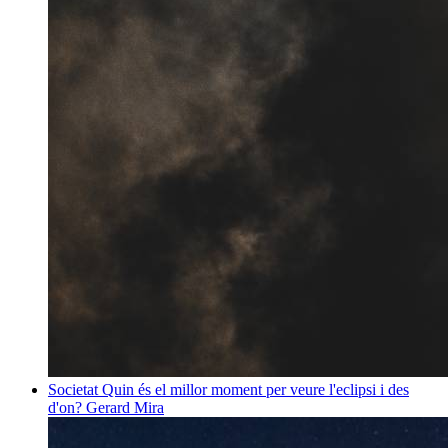
Societat
Quin és el millor moment per veure l'eclipsi i des
d'on?
Gerard Mira