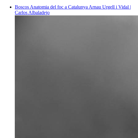
Boscos
Anatomia del foc a Catalunya
Arnau Urgell i Vidal |
Carlos Albaladejo