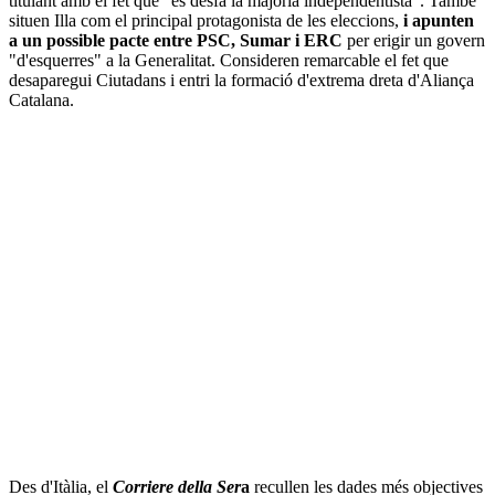
titulant amb el fet que "es desfà la majoria independentista". També
situen Illa com el principal protagonista de les eleccions,
i apunten
a un possible pacte entre PSC, Sumar i ERC
per erigir un govern
"d'esquerres" a la Generalitat. Consideren remarcable el fet que
desaparegui Ciutadans i entri la formació d'extrema dreta d'Aliança
Catalana.
Des d'Itàlia, el
Corriere della Ser
a
recullen les dades més objectives