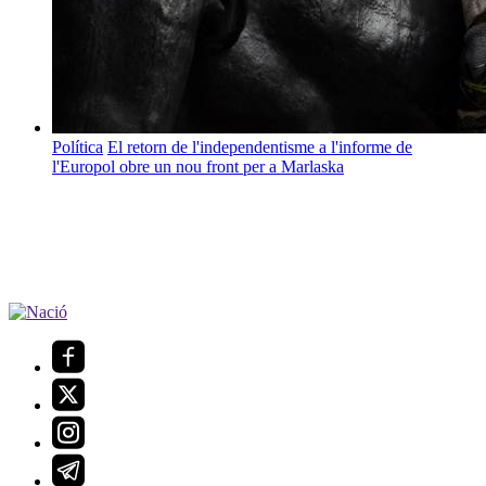
Política
El retorn de l'independentisme a l'informe de
l'Europol obre un nou front per a Marlaska