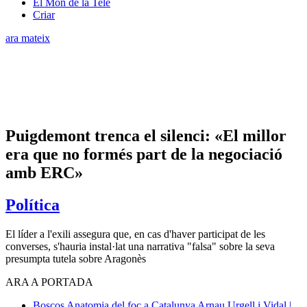
El Món de la Tele
Criar
ara mateix
Puigdemont trenca el silenci: «El millor
era que no formés part de la negociació
amb ERC»
Política
El líder a l'exili assegura que, en cas d'haver participat de les
converses, s'hauria instal·lat una narrativa "falsa" sobre la seva
presumpta tutela sobre Aragonès
ARA A PORTADA
Boscos
Anatomia del foc a Catalunya
Arnau Urgell i Vidal |