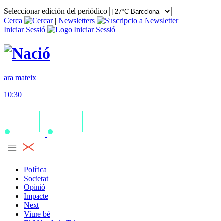
Seleccionar edición del periódico
Cerca
|
Newsletters
|
Iniciar Sessió
ara mateix
10:30
Política
Societat
Opinió
Impacte
Next
Viure bé