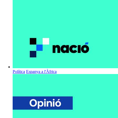
Política
Espanya a l'Àfrica