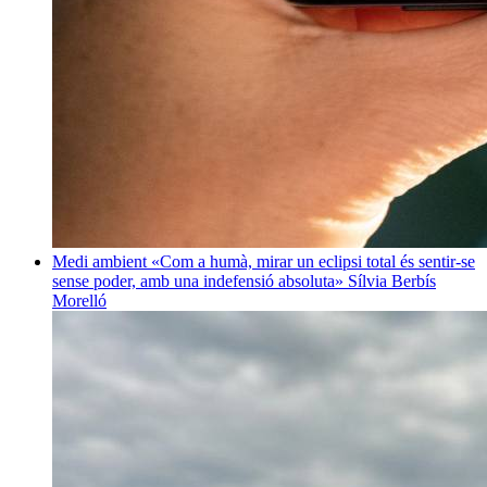
Medi ambient
«Com a humà, mirar un eclipsi total és sentir-se
sense poder, amb una indefensió absoluta»
Sílvia Berbís
Morelló