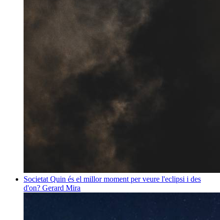
Societat
Quin és el millor moment per veure l'eclipsi i des
d'on?
Gerard Mira