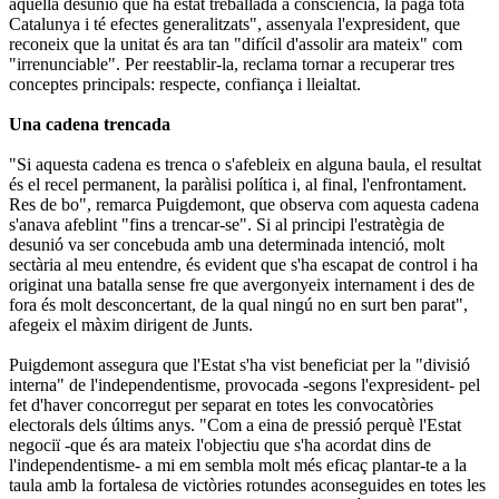
aquella desunió que ha estat treballada a consciència, la paga tota
Catalunya i té efectes generalitzats", assenyala l'expresident, que
reconeix que la unitat és ara tan "difícil d'assolir ara mateix" com
"irrenunciable". Per reestablir-la, reclama tornar a recuperar tres
conceptes principals: respecte, confiança i lleialtat.
Una cadena trencada
"Si aquesta cadena es trenca o s'afebleix en alguna baula, el resultat
és el recel permanent, la paràlisi política i, al final, l'enfrontament.
Res de bo", remarca Puigdemont, que observa com aquesta cadena
s'anava afeblint "fins a trencar-se". Si al principi l'estratègia de
desunió va ser concebuda amb una determinada intenció, molt
sectària al meu entendre, és evident que s'ha escapat de control i ha
originat una batalla sense fre que avergonyeix internament i des de
fora és molt desconcertant, de la qual ningú no en surt ben parat",
afegeix el màxim dirigent de Junts.
Puigdemont assegura que l'Estat s'ha vist beneficiat per la "divisió
interna" de l'independentisme, provocada -segons l'expresident- pel
fet d'haver concorregut per separat en totes les convocatòries
electorals dels últims anys. "Com a eina de pressió perquè l'Estat
negociï -que és ara mateix l'objectiu que s'ha acordat dins de
l'independentisme- a mi em sembla molt més eficaç plantar-te a la
taula amb la fortalesa de victòries rotundes aconseguides en totes les