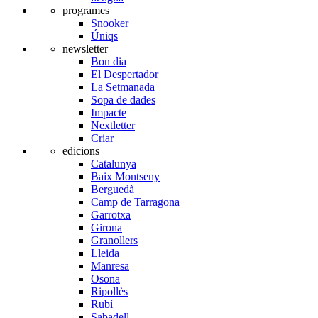
programes
Snooker
Úniqs
newsletter
Bon dia
El Despertador
La Setmanada
Sopa de dades
Impacte
Nextletter
Criar
edicions
Catalunya
Baix Montseny
Berguedà
Camp de Tarragona
Garrotxa
Girona
Granollers
Lleida
Manresa
Osona
Ripollès
Rubí
Sabadell