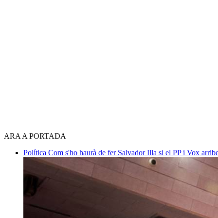
ARA A PORTADA
Política
Com s'ho haurà de fer Salvador Illa si el PP i Vox arri