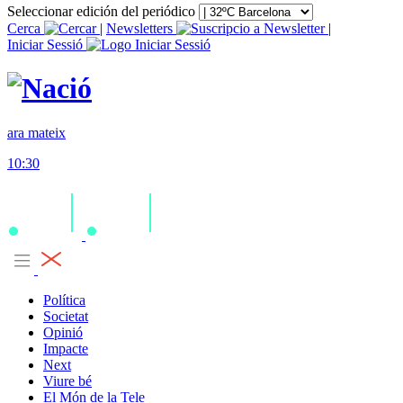
Seleccionar edición del periódico
Cerca
|
Newsletters
|
Iniciar Sessió
ara mateix
10:30
Política
Societat
Opinió
Impacte
Next
Viure bé
El Món de la Tele