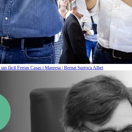
 tan fàcil
Ferran Casas i Manresa | Bernat Surroca Albet