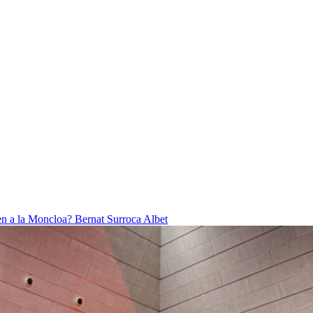
ben a la Moncloa?
Bernat Surroca Albet