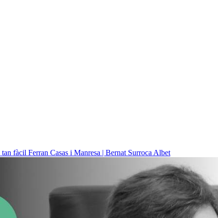
 tan fàcil
Ferran Casas i Manresa | Bernat Surroca Albet