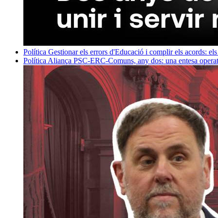
Política
Gestionar els errors d'Educació i complir els acords: els
Política
Aliança PSC-ERC-Comuns, any dos: una entesa operativ