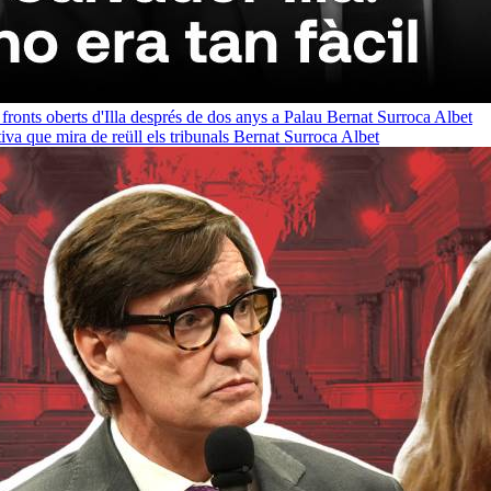
 fronts oberts d'Illa després de dos anys a Palau
Bernat Surroca Albet
a que mira de reüll els tribunals
Bernat Surroca Albet