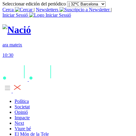
Seleccionar edición del periódico
Cerca
|
Newsletters
|
Iniciar Sessió
ara mateix
10:30
Política
Societat
Opinió
Impacte
Next
Viure bé
El Món de la Tele