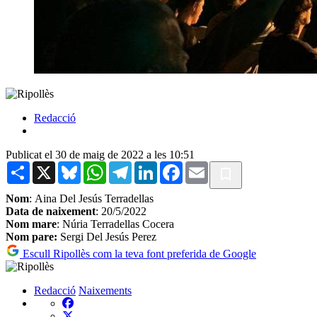
Redacció
Publicat el 30 de maig de 2022 a les 10:51
Share
X
Bluesky
WhatsApp
Telegram
LinkedIn
Facebook
Email
Nom
: Aina Del Jesús Terradellas
Data de naixement
: 20/5/2022
Nom mare
: Núria Terradellas Cocera
Nom pare:
Sergi Del Jesús Perez
Escull Ripollès com la teva font preferida de Google
Redacció
Naixements