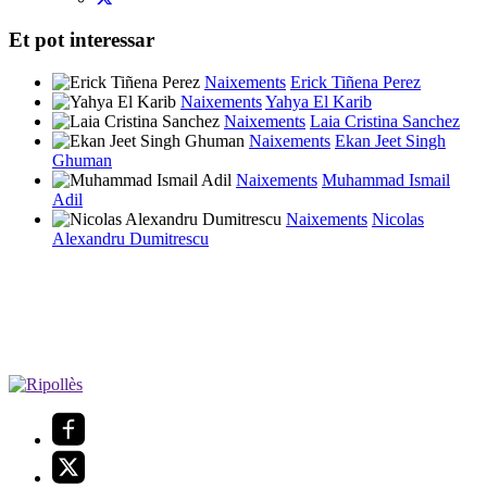
Et pot interessar
Naixements
Erick Tiñena Perez
Naixements
Yahya El Karib
Naixements
Laia Cristina Sanchez
Naixements
Ekan Jeet Singh
Ghuman
Naixements
Muhammad Ismail
Adil
Naixements
Nicolas
Alexandru Dumitrescu