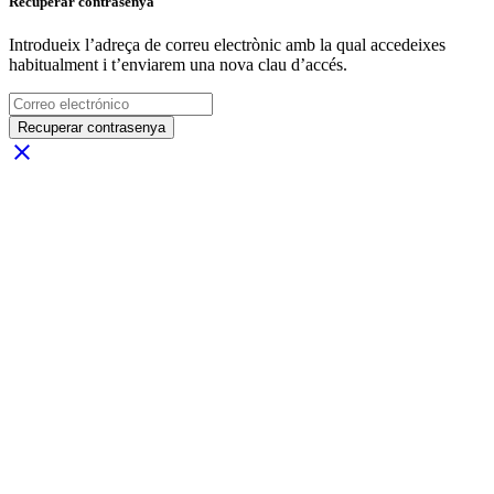
Recuperar contrasenya
Introdueix l’adreça de correu electrònic amb la qual accedeixes
habitualment i t’enviarem una nova clau d’accés.
Recuperar contrasenya
close