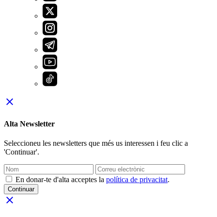
close
Alta Newsletter
Seleccioneu les newsletters que més us interessen i feu clic a
'Continuar'.
En donar-te d'alta acceptes la
política de privacitat
.
Continuar
close