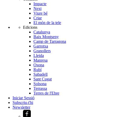
Impacte
Next
Viure bé
Criar
El món de la tele
Edicions
Catalunya
Baix Montseny
Camp de Tarragona
Garrotxa
Granollers
Lleida
Manresa
Osona
Rubí
Sabadell
Sant Cugat
Solsona
Terrassa
Terres de l'Ebre
Iniciar Sessió
Subscriu-t'hi
Newsletter