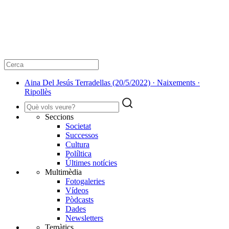
Aina Del Jesús Terradellas (20/5/2022) · Naixements ·
Ripollès
Seccions
Societat
Successos
Cultura
Políltica
Últimes notícies
Multimèdia
Fotogaleries
Vídeos
Pòdcasts
Dades
Newsletters
Temàtics