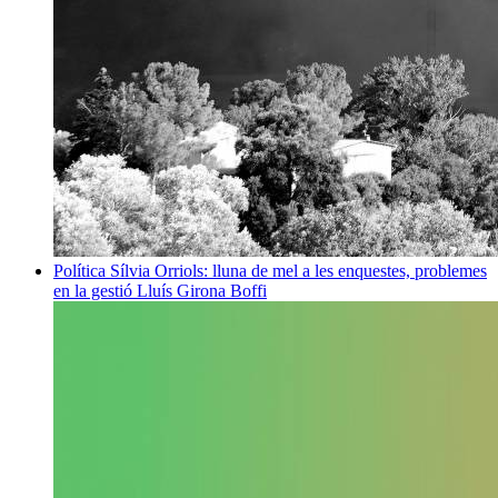
Política
Sílvia Orriols: lluna de mel a les enquestes, problemes
en la gestió
Lluís Girona Boffi