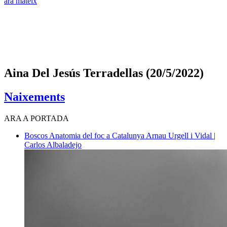
ara mateix
Aina Del Jesús Terradellas (20/5/2022)
Naixements
ARA A PORTADA
Boscos
Anatomia del foc a Catalunya
Arnau Urgell i Vidal |
Carlos Albaladejo