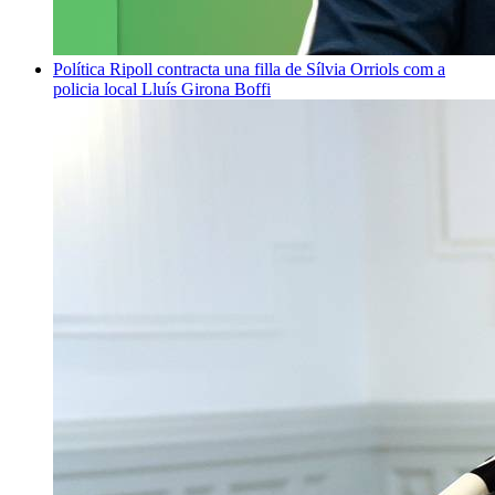
Política
Ripoll contracta una filla de Sílvia Orriols com a
policia local
Lluís Girona Boffi