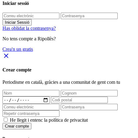
Iniciar sessió
Iniciar Sessió
Has oblidat la contrasenya?
No tens compte a Ripollès?
Crea'n un gratis
close
Crear compte
Periodisme
en català
, gràcies a una comunitat de gent com tu
He llegit i entenc la política de privacitat
Crear compte